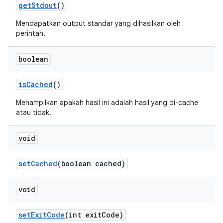
get
Stdout
()
Mendapatkan output standar yang dihasilkan oleh
perintah.
boolean
is
Cached
()
Menampilkan apakah hasil ini adalah hasil yang di-cache
atau tidak.
void
set
Cached
(boolean cached)
void
set
Exit
Code
(int exit
Code)