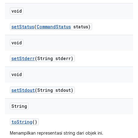
void
set
Status
(
Command
Status
status)
void
set
Stderr
(String stderr)
void
set
Stdout
(String stdout)
String
to
String
()
Menampilkan representasi string dari objek ini.