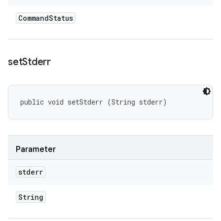
Command
Status
set
Stderr
public void setStderr (String stderr)
Parameter
stderr
String