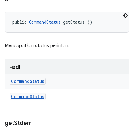
public 
CommandStatus
 getStatus ()
Mendapatkan status perintah.
Hasil
Command
Status
Command
Status
get
Stderr