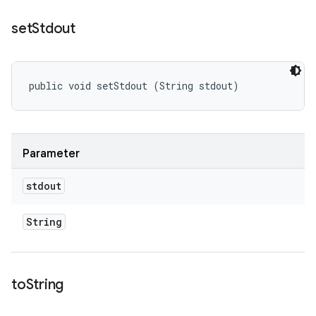
set
Stdout
public void setStdout (String stdout)
Parameter
stdout
String
to
String