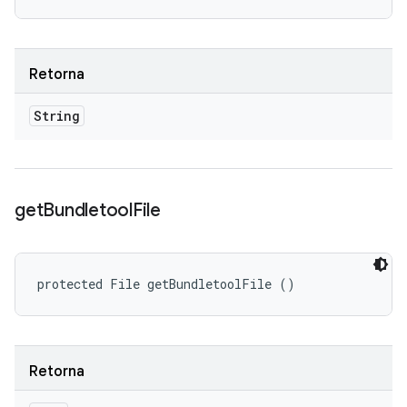
Retorna
String
get
Bundletool
File
protected File getBundletoolFile ()
Retorna