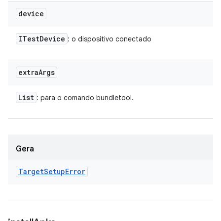
device
ITest
Device
: o dispositivo conectado
extra
Args
List
: para o comando bundletool.
Gera
Target
Setup
Error