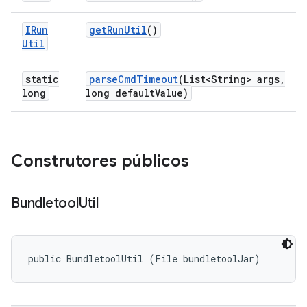
IRun
get
Run
Util
()
Util
static
parse
Cmd
Timeout
(List<String> args
,
long
long default
Value)
Construtores públicos
Bundletool
Util
public BundletoolUtil (File bundletoolJar)