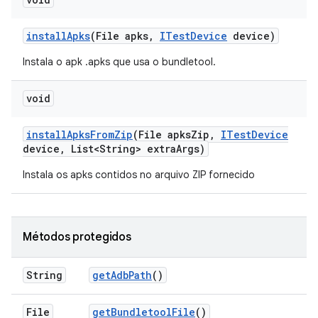
install
Apks
(File apks
,
ITest
Device
device)
Instala o apk .apks que usa o bundletool.
void
install
Apks
From
Zip
(File apks
Zip
,
ITest
Device
device
,
List<String> extra
Args)
Instala os apks contidos no arquivo ZIP fornecido
Métodos protegidos
String
get
Adb
Path
()
File
get
Bundletool
File
()