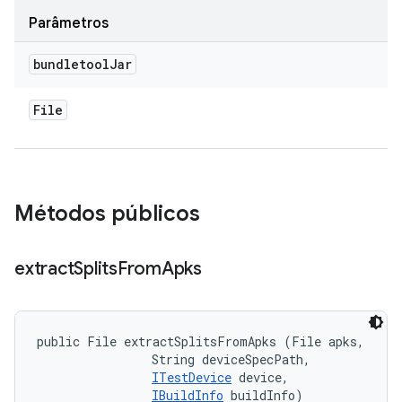
Parâmetros
bundletool
Jar
File
Métodos públicos
extract
Splits
From
Apks
public File extractSplitsFromApks (File apks, 

                String deviceSpecPath, 

ITestDevice
 device, 

IBuildInfo
 buildInfo)