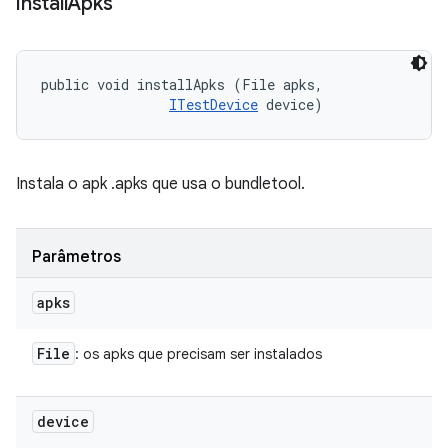
install
Apks
public void installApks (File apks, 

ITestDevice
 device)
Instala o apk .apks que usa o bundletool.
Parâmetros
apks
File
: os apks que precisam ser instalados
device