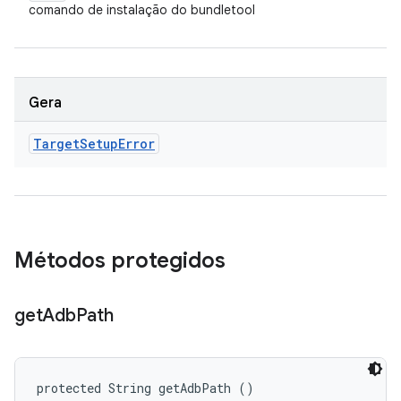
comando de instalação do bundletool
Gera
Target
Setup
Error
Métodos protegidos
get
Adb
Path
protected String getAdbPath ()