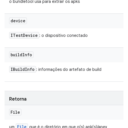
o bundletool usa para extrair os apks
device
ITest
Device
: o dispositivo conectado
build
Info
IBuild
Info
: informações do artefato de build
Retorna
File
File
um
que é o diretório em que o(s) apk(s)/apex