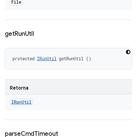
File
get
Run
Util
protected 
IRunUtil
 getRunUtil ()
Retorna
IRun
Util
parse
Cmd
Timeout