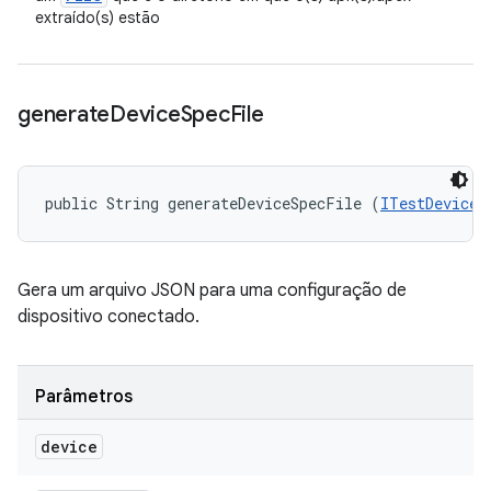
extraído(s) estão
generate
Device
Spec
File
public String generateDeviceSpecFile (
ITestDevice
 
Gera um arquivo JSON para uma configuração de
dispositivo conectado.
Parâmetros
device