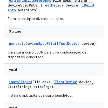
extract
Splits
From
Apks
(File apks
,
String
device
Spec
Path
,
ITest
Device
device
,
IBuild
Info
build
Info)
Extrai o apk/apex dividido de .apks.
String
generate
Device
Spec
File
(
ITest
Device
device)
Gera um arquivo JSON para uma configuração de
dispositivo conectado.
void
install
Apks
(File apks
,
ITest
Device
device
,
List<String> extra
Args)
Instala o apk .apks que usa o bundletool.
void