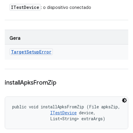
ITest
Device
: o dispositivo conectado
Gera
Target
Setup
Error
install
Apks
From
Zip
public void installApksFromZip (File apksZip, 

ITestDevice
 device, 

                List<String> extraArgs)