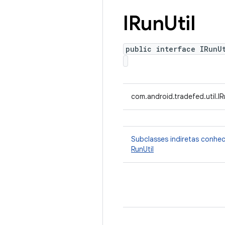
IRun
Util
public interface IRunU
com.android.tradefed.util.IR
Subclasses indiretas conhe
RunUtil