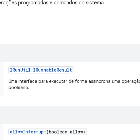
perações programadas e comandos do sistema.
IRun
Util
.
IRunnable
Result
Uma interface para executar de forma assíncrona uma operaçã
booleano.
allow
Interrupt
(boolean allow)