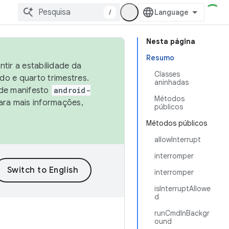
/
Nesta página
Resumo
tir a estabilidade da
Classes
o e quarto trimestres.
aninhadas
 de manifesto
android-
Métodos
ara mais informações,
públicos
Métodos públicos
allowInterrupt
interromper
interromper
isInterruptAllowe
d
runCmdInBackgr
ound