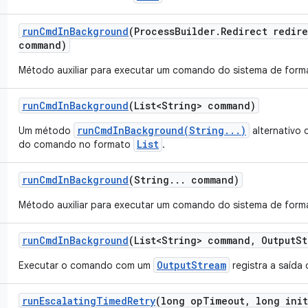
run
Cmd
In
Background
(Process
Builder
.
Redirect redir
command)
Método auxiliar para executar um comando do sistema de forma
run
Cmd
In
Background
(List<String> command)
runCmdInBackground(String...)
Um método
alternativo 
List
do comando no formato
.
run
Cmd
In
Background
(String
.
.
.
command)
Método auxiliar para executar um comando do sistema de forma
run
Cmd
In
Background
(List<String> command
,
Output
St
OutputStream
Executar o comando com um
registra a saída
run
Escalating
Timed
Retry
(long op
Timeout
,
long init