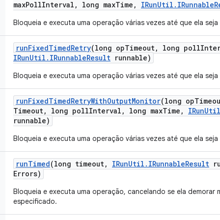
max
Poll
Interval
,
long max
Time
,
IRun
Util
.
IRunnable
R
Bloqueia e executa uma operação várias vezes até que ela seja
run
Fixed
Timed
Retry
(long op
Timeout
,
long poll
Inte
IRun
Util
.
IRunnable
Result
runnable)
Bloqueia e executa uma operação várias vezes até que ela seja
run
Fixed
Timed
Retry
With
Output
Monitor
(long op
Timeo
Timeout
,
long poll
Interval
,
long max
Time
,
IRun
Uti
runnable)
Bloqueia e executa uma operação várias vezes até que ela seja
run
Timed
(long timeout
,
IRun
Util
.
IRunnable
Result
ru
Errors)
Bloqueia e executa uma operação, cancelando se ela demorar
especificado.