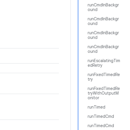
runCmdInBackgr
ound
runCmdInBackgr
ound
runCmdInBackgr
ound
runCmdInBackgr
ound
runEscalatingTim
edRetry
runFixedTimedRe
try
runFixedTimedRe
tryWithOutputM
onitor
runTimed
runTimedCmd
runTimedCmd