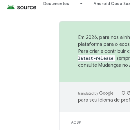
Documentos
Android Code Se
Em 2026, para nos alin
plataforma para o ecos
Para criar e contribuir
latest-release
sempre
consulte
Mudanças no
O G
para seu idioma de pre
AOSP