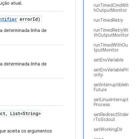
ução atual.
runTimedCmdWit
hOutputMonitor
ntifier
error
Id)
runTimedRetry
runTimedRetryWi
a determinada linha de
thOutputMonitor
runTimedWithOu
tputMonitor
setEnvVariable
a determinada linha de
setEnvVariablePri
ority
setInterruptibleIn
Future
setLinuxInterrupt
Process
ect
,
List<String>
setRedirectStder
rToStdout
setWorkingDir
que aceita os argumentos