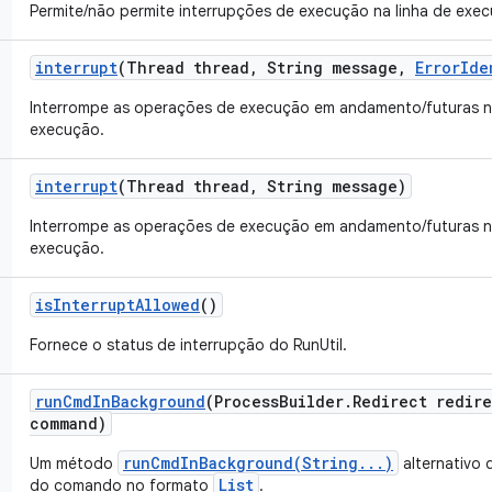
Permite/não permite interrupções de execução na linha de exec
interrupt
(Thread thread
,
String message
,
Error
Ide
Interrompe as operações de execução em andamento/futuras n
execução.
interrupt
(Thread thread
,
String message)
Interrompe as operações de execução em andamento/futuras n
execução.
is
Interrupt
Allowed
()
Fornece o status de interrupção do RunUtil.
run
Cmd
In
Background
(Process
Builder
.
Redirect redir
command)
runCmdInBackground(String...)
Um método
alternativo 
List
do comando no formato
.