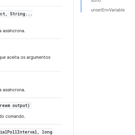
sono
unsetEnvVariable
ect
,
String
.
.
.
 assíncrona.
que aceita os argumentos
 assíncrona.
ream output)
 do comando.
ial
Poll
Interval
,
long