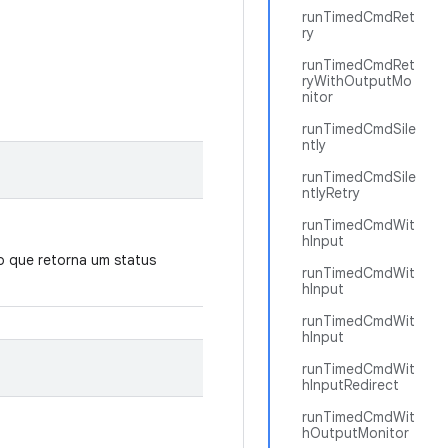
runTimedCmdRet
ry
runTimedCmdRet
ryWithOutputMo
nitor
runTimedCmdSile
ntly
runTimedCmdSile
ntlyRetry
runTimedCmdWit
hInput
o que retorna um status
runTimedCmdWit
hInput
runTimedCmdWit
hInput
runTimedCmdWit
hInputRedirect
runTimedCmdWit
hOutputMonitor