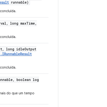
esult
runnable)
 concluída.
rval
,
long max
Time
,
 concluída.
ut
,
long idle
Output
l
.
IRunnable
Result
 concluída.
nnable
,
boolean log
 mais do que um tempo