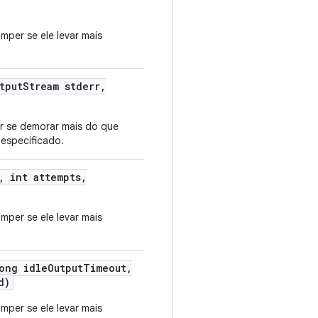
mper se ele levar mais
tput
Stream stderr
,
r se demorar mais do que
 especificado.
,
int attempts
,
mper se ele levar mais
ong idle
Output
Timeout
,
d)
mper se ele levar mais