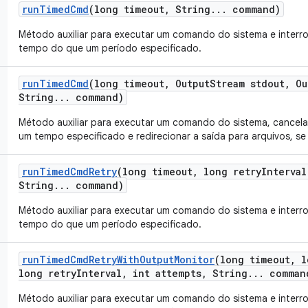
run
Timed
Cmd
(long timeout
,
String
.
.
.
command)
Método auxiliar para executar um comando do sistema e interro
tempo do que um período especificado.
run
Timed
Cmd
(long timeout
,
Output
Stream stdout
,
Ou
String
.
.
.
command)
Método auxiliar para executar um comando do sistema, cancela
um tempo especificado e redirecionar a saída para arquivos, se
run
Timed
Cmd
Retry
(long timeout
,
long retry
Interval
String
.
.
.
command)
Método auxiliar para executar um comando do sistema e interro
tempo do que um período especificado.
run
Timed
Cmd
Retry
With
Output
Monitor
(long timeout
,
l
long retry
Interval
,
int attempts
,
String
.
.
.
comman
Método auxiliar para executar um comando do sistema e interro