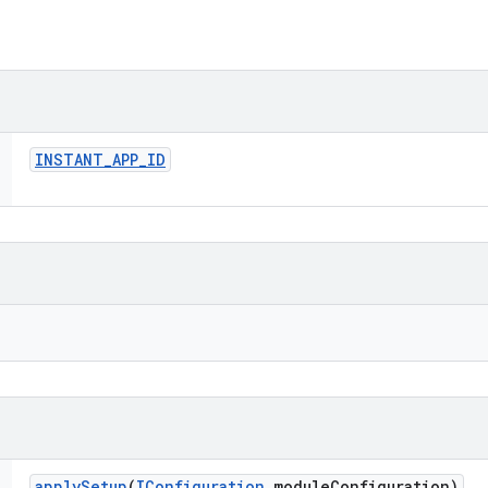
INSTANT
_
APP
_
ID
apply
Setup
(
IConfiguration
module
Configuration)