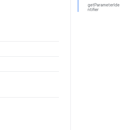
getParameterIde
ntifier