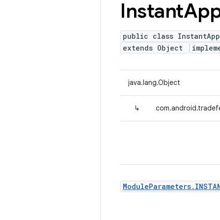
Instant
Ap
public class InstantAp
extends Object
implem
java.lang.Object
↳
com.android.tradef
ModuleParameters.INSTA