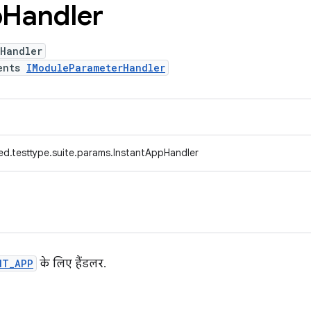
p
Handler
pHandler
ents
IModuleParameterHandler
ed.testtype.suite.params.InstantAppHandler
NT_APP
के लिए हैंडलर.