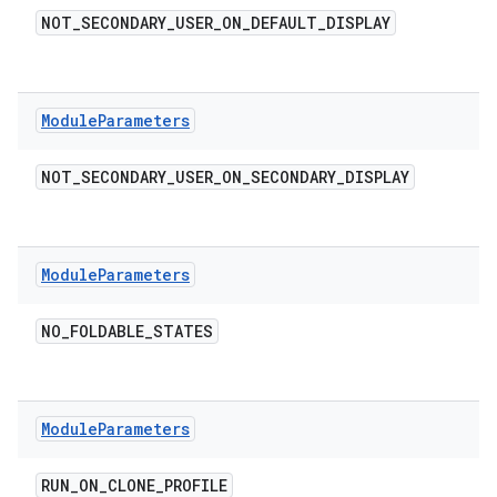
NOT
_
SECONDARY
_
USER
_
ON
_
DEFAULT
_
DISPLAY
Module
Parameters
NOT
_
SECONDARY
_
USER
_
ON
_
SECONDARY
_
DISPLAY
Module
Parameters
NO
_
FOLDABLE
_
STATES
Module
Parameters
RUN
_
ON
_
CLONE
_
PROFILE