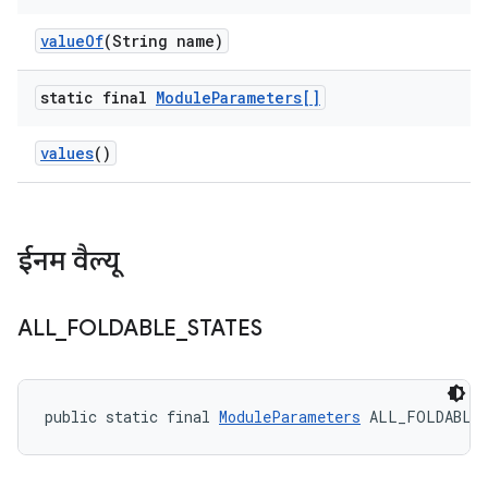
value
Of
(String name)
static final
Module
Parameters[]
values
()
ईनम वैल्यू
ALL
_
FOLDABLE
_
STATES
public static final 
ModuleParameters
 ALL_FOLDABLE