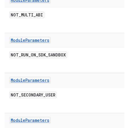
Module
Parameters
NOT
_
MULTI
_
ABI
Module
Parameters
NOT
_
RUN
_
ON
_
SDK
_
SANDBOX
Module
Parameters
NOT
_
SECONDARY
_
USER
Module
Parameters