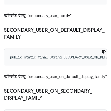
कॉन्स्टेंट वैल्यू: "secondary_user_family"
SECONDARY
_
USER
_
ON
_
DEFAULT
_
DISPLAY
_
FAMILY
public static final String SECONDARY_USER_ON_DEFA
कॉन्स्टेंट वैल्यू: "secondary_user_on_default_display_family"
SECONDARY
_
USER
_
ON
_
SECONDARY
_
DISPLAY
_
FAMILY