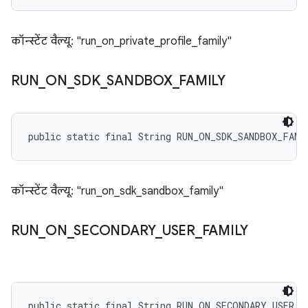
कॉन्स्टेंट वैल्यू: "run_on_private_profile_family"
RUN
_
ON
_
SDK
_
SANDBOX
_
FAMILY
public static final String RUN_ON_SDK_SANDBOX_FAMI
कॉन्स्टेंट वैल्यू: "run_on_sdk_sandbox_family"
RUN
_
ON
_
SECONDARY
_
USER
_
FAMILY
public static final String RUN_ON_SECONDARY_USER_F