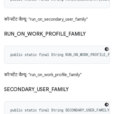
कॉन्स्टेंट वैल्यू: "run_on_secondary_user_family"
RUN
_
ON
_
WORK
_
PROFILE
_
FAMILY
public static final String RUN_ON_WORK_PROFILE_FA
कॉन्स्टेंट वैल्यू: "run_on_work_profile_family"
SECONDARY
_
USER
_
FAMILY
public static final String SECONDARY_USER_FAMILY