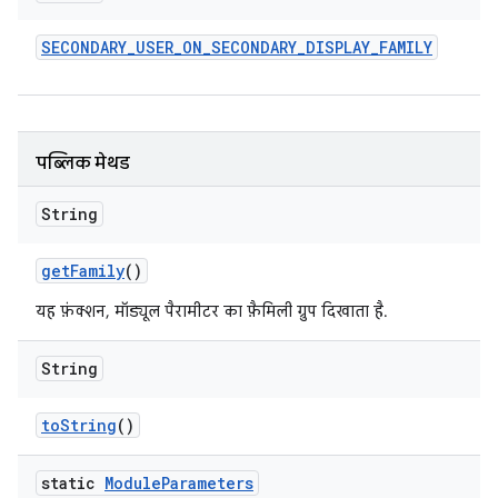
SECONDARY
_
USER
_
ON
_
SECONDARY
_
DISPLAY
_
FAMILY
पब्लिक मेथड
String
get
Family
()
यह फ़ंक्शन, मॉड्यूल पैरामीटर का फ़ैमिली ग्रुप दिखाता है.
String
to
String
()
static
Module
Parameters