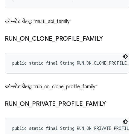
कॉन्स्टेंट वैल्यू: "multi_abi_family"
RUN
_
ON
_
CLONE
_
PROFILE
_
FAMILY
public static final String RUN_ON_CLONE_PROFILE_F
कॉन्स्टेंट वैल्यू: "run_on_clone_profile_family"
RUN
_
ON
_
PRIVATE
_
PROFILE
_
FAMILY
public static final String RUN_ON_PRIVATE_PROFILE