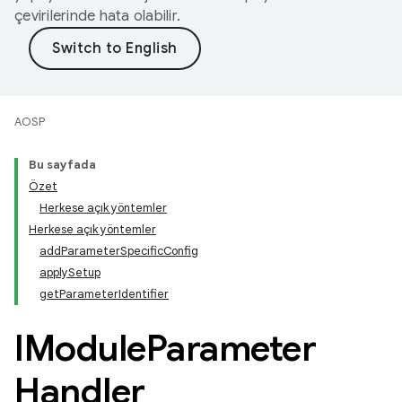
çevirilerinde hata olabilir.
AOSP
Bu sayfada
Özet
Herkese açık yöntemler
Herkese açık yöntemler
addParameterSpecificConfig
applySetup
getParameterIdentifier
IModule
Parameter
Handler