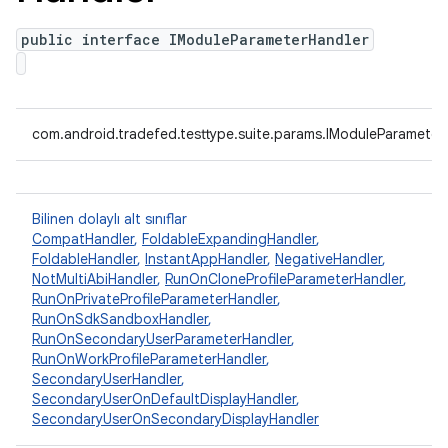
public interface IModuleParameterHandler
com.android.tradefed.testtype.suite.params.IModuleParameter
Bilinen dolaylı alt sınıflar
CompatHandler
,
FoldableExpandingHandler
,
FoldableHandler
,
InstantAppHandler
,
NegativeHandler
,
NotMultiAbiHandler
,
RunOnCloneProfileParameterHandler
,
RunOnPrivateProfileParameterHandler
,
RunOnSdkSandboxHandler
,
RunOnSecondaryUserParameterHandler
,
RunOnWorkProfileParameterHandler
,
SecondaryUserHandler
,
SecondaryUserOnDefaultDisplayHandler
,
SecondaryUserOnSecondaryDisplayHandler