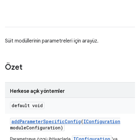
Süit modüllerinin parametreleri için arayüz.
Özet
Herkese açık yöntemler
default void
add
Parameter
Specific
Config
(
IConfiguration
module
Configuration)
IConfiguration
Parametreye özgü ihtiyaçlarla
'ya