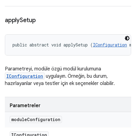
apply
Setup
public abstract void applySetup (
IConfiguration
 mo
Parametreyi, modüle özgü modül kurulumuna
IConfiguration
uygulayın. Örneğin, bu durum,
hazırlayanlar veya testler için ek seçenekler olabilir.
Parametreler
module
Configuration
IConfiguration