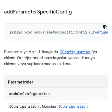
add
Parameter
Specific
Config
public void addParameterSpecificConfig (
IConfigura
Parametreye özgü ihtiyaçlarla
IConfiguration
'ya
eklenir. Örneğin, hedef hazırlayıcıları yapılandırmaya
ekleme veya yapılandırmadan kaldırma.
Parametreler
module
Configuration
IConfiguration
IConfiguration
: Modülün