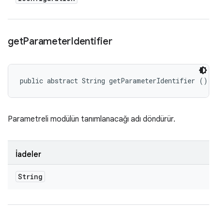
get
Parameter
Identifier
public abstract String getParameterIdentifier ()
Parametreli modülün tanımlanacağı adı döndürür.
İadeler
String