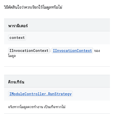
วิธีตัดสินใจว่าควรเรียกใช้โมดูลหรือไม่
พารามิเตอร์
context
IInvocation
Context
IInvocation
Context
:
ของ
โมดูล
คิกรีเทิร์น
IModule
Controller
.
Run
Strategy
จริงหากโมดูลควรทํางาน เป็นเท็จหากไม่