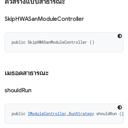
ตัวสร้างแบบสาธารณะ
Skip
HWASan
Module
Controller
public SkipHWASanModuleController ()
เมธอดสาธารณะ
should
Run
public 
IModuleController.RunStrategy
 shouldRun (
II