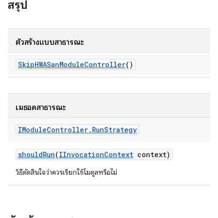
สรุป
ตัวสร้างแบบสาธารณะ
Skip
HWASan
Module
Controller
()
เมธอดสาธารณะ
IModule
Controller
.
Run
Strategy
should
Run
(
IInvocation
Context
context)
วิธีตัดสินใจว่าควรเรียกใช้โมดูลหรือไม่