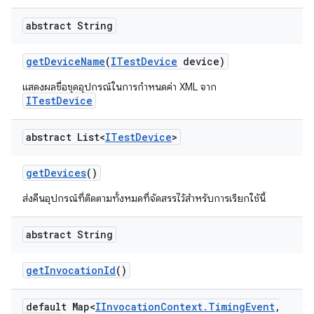
abstract String
get
Device
Name
(
ITest
Device
device)
แสดงผลชื่อชุดอุปกรณ์ในการกำหนดค่า XML จาก
ITestDevice
abstract List<
ITest
Device
>
get
Devices
()
ส่งคืนอุปกรณ์ที่ติดตามทั้งหมดที่จัดสรรไว้สำหรับการเรียกใช้นี้
abstract String
get
Invocation
Id
()
default Map<
IInvocation
Context
.
Timing
Event
,