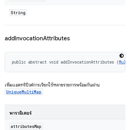
String
add
Invocation
Attributes
public abstract void addInvocationAttributes (
Mult
เพิ่มแอตทริบิวต์การเรียกใช้หลายรายการพร้อมกันผ่าน
UniqueMultiMap
พารามิเตอร์
attributes
Map