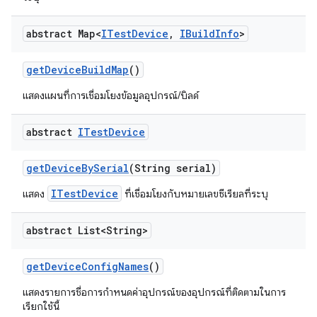
abstract Map<
ITest
Device
,
IBuild
Info
>
get
Device
Build
Map
()
แสดงแผนที่การเชื่อมโยงข้อมูลอุปกรณ์/บิลด์
abstract
ITest
Device
get
Device
By
Serial
(String serial)
ITestDevice
แสดง
ที่เชื่อมโยงกับหมายเลขซีเรียลที่ระบุ
abstract List<String>
get
Device
Config
Names
()
แสดงรายการชื่อการกำหนดค่าอุปกรณ์ของอุปกรณ์ที่ติดตามในการ
เรียกใช้นี้