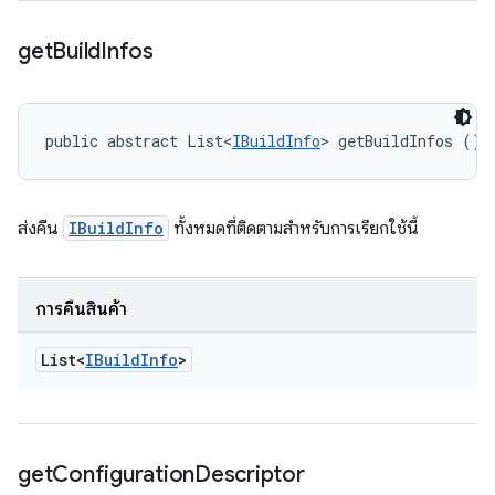
get
Build
Infos
public abstract List<
IBuildInfo
> getBuildInfos ()
ส่งคืน
IBuildInfo
ทั้งหมดที่ติดตามสำหรับการเรียกใช้นี้
การคืนสินค้า
List<
IBuild
Info
>
get
Configuration
Descriptor