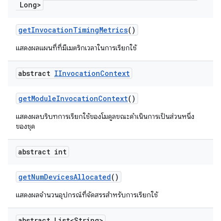
Long>
get
Invocation
Timing
Metrics
()
แสดงผลแผนที่ที่มีเมตริกเวลาในการเรียกใช้
abstract
IInvocation
Context
get
Module
Invocation
Context
()
แสดงผลบริบทการเรียกใช้ของโมดูลขณะดำเนินการเป็นส่วนหนึ่ง
ของชุด
abstract int
get
Num
Devices
Allocated
()
แสดงผลจำนวนอุปกรณ์ที่จัดสรรสำหรับการเรียกใช้
abstract List<String>