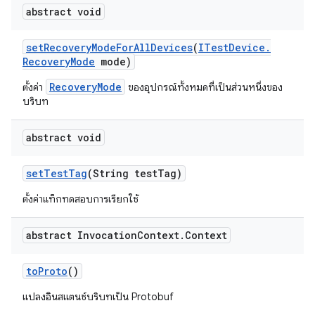
abstract void
set
Recovery
Mode
For
All
Devices
(
ITest
Device
.
Recovery
Mode
mode)
RecoveryMode
ตั้งค่า
ของอุปกรณ์ทั้งหมดที่เป็นส่วนหนึ่งของ
บริบท
abstract void
set
Test
Tag
(String test
Tag)
ตั้งค่าแท็กทดสอบการเรียกใช้
abstract Invocation
Context
.
Context
to
Proto
()
แปลงอินสแตนซ์บริบทเป็น Protobuf