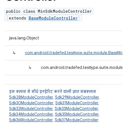
public class MinSdkModuleController
extends
BaseModuleController
java.lang.Object
↳
com.android.tradefed.testtype.suite.module.BaseModu
↳
com.android.tradefed.testtype.suite.module.
इस क्लास से सीधे इनहेरिट करने वाली ज्ञात सबक्लास
Sdk28ModuleController
,
Sdk29ModuleController
,
Sdk30ModuleController
,
Sdk31ModuleController
,
Sdk32ModuleController
,
Sdk33ModuleController
,
Sdk34ModuleController
,
Sdk35ModuleController
,
Sdk36ModuleController
,
Sdk37ModuleController