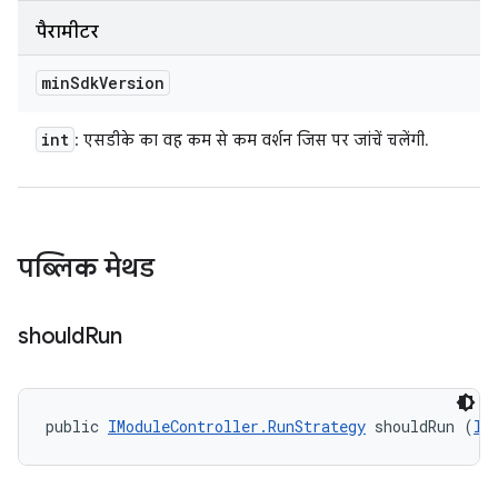
पैरामीटर
min
Sdk
Version
int
: एसडीके का वह कम से कम वर्शन जिस पर जांचें चलेंगी.
पब्लिक मेथड
should
Run
public 
IModuleController.RunStrategy
 shouldRun (
II