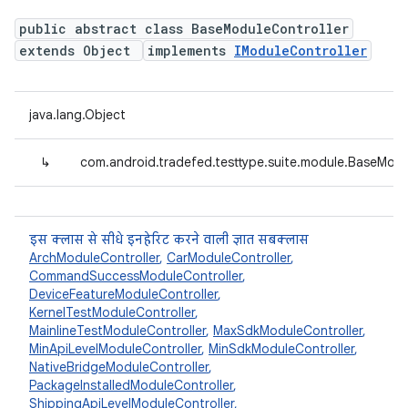
public abstract class BaseModuleController
extends Object
implements
IModuleController
java.lang.Object
↳
com.android.tradefed.testtype.suite.module.BaseModu
इस क्लास से सीधे इनहेरिट करने वाली ज्ञात सबक्लास
ArchModuleController
,
CarModuleController
,
CommandSuccessModuleController
,
DeviceFeatureModuleController
,
KernelTestModuleController
,
MainlineTestModuleController
,
MaxSdkModuleController
,
MinApiLevelModuleController
,
MinSdkModuleController
,
NativeBridgeModuleController
,
PackageInstalledModuleController
,
ShippingApiLevelModuleController
,