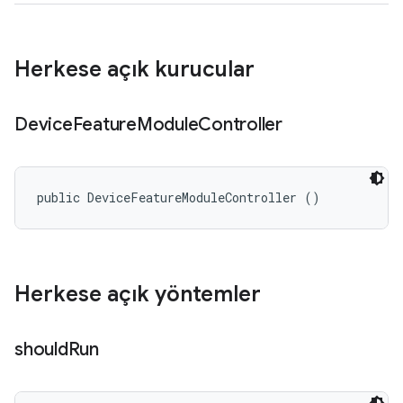
Herkese açık kurucular
Device
Feature
Module
Controller
public DeviceFeatureModuleController ()
Herkese açık yöntemler
should
Run