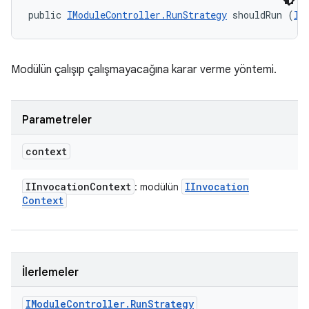
public 
IModuleController.RunStrategy
 shouldRun (
II
Modülün çalışıp çalışmayacağına karar verme yöntemi.
Parametreler
context
IInvocation
Context
IInvocation
: modülün
Context
İlerlemeler
IModule
Controller
.
Run
Strategy