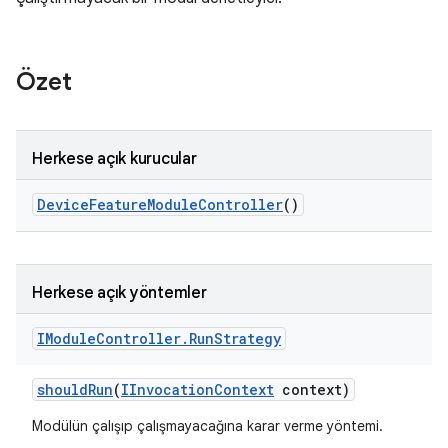
Özet
Herkese açık kurucular
Device
Feature
Module
Controller
()
Herkese açık yöntemler
IModule
Controller
.
Run
Strategy
should
Run
(
IInvocation
Context
context)
Modülün çalışıp çalışmayacağına karar verme yöntemi.