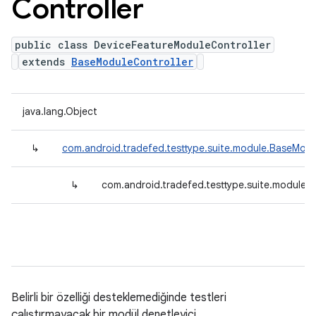
Controller
public class DeviceFeatureModuleController
extends
BaseModuleController
java.lang.Object
↳
com.android.tradefed.testtype.suite.module.BaseModu
↳
com.android.tradefed.testtype.suite.module.
Belirli bir özelliği desteklemediğinde testleri
çalıştırmayacak bir modül denetleyici.