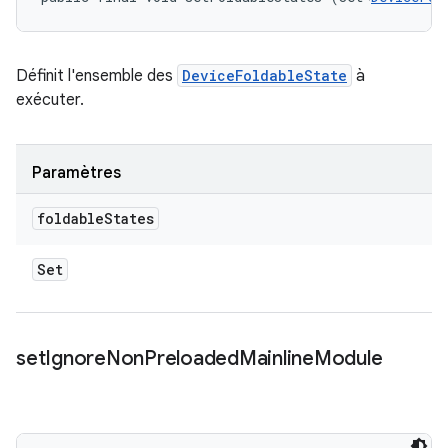
Définit l'ensemble des
DeviceFoldableState
à
exécuter.
Paramètres
foldable
States
Set
set
Ignore
Non
Preloaded
Mainline
Module