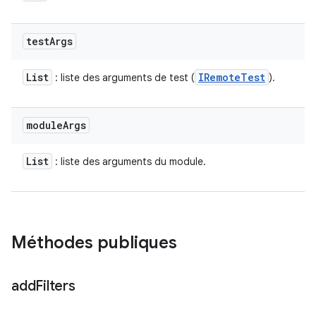
test
Args
List
IRemote
Test
: liste des arguments de test (
).
module
Args
List
: liste des arguments du module.
Méthodes publiques
add
Filters