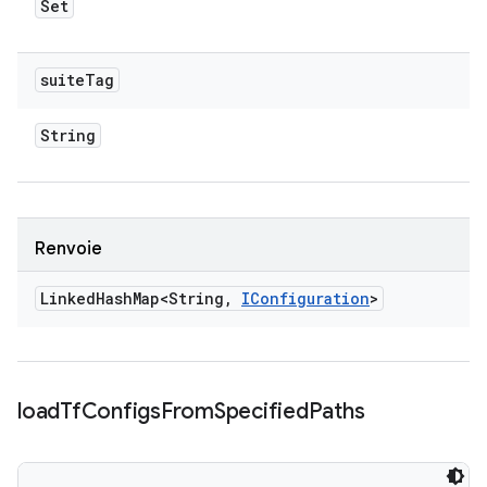
Set
suite
Tag
String
Renvoie
Linked
Hash
Map<String
,
IConfiguration
>
load
Tf
Configs
From
Specified
Paths