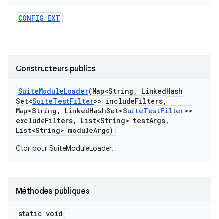
CONFIG
_
EXT
Constructeurs publics
Suite
Module
Loader
(Map<String
,
Linked
Hash
Set<
Suite
Test
Filter
>> include
Filters
,
Map<String
,
Linked
Hash
Set<
Suite
Test
Filter
>>
exclude
Filters
,
List<String> test
Args
,
List<String> module
Args)
Ctor pour SuiteModuleLoader.
Méthodes publiques
static void