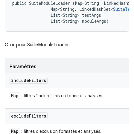
public SuiteModuleLoader (Map<String, LinkedHashSe
                Map<String, LinkedHashSet<
SuiteTes
                List<String> testArgs, 

                List<String> moduleArgs)
Ctor pour SuiteModuleLoader.
Paramètres
include
Filters
Map
: filtres "Inclure" mis en forme et analysés.
exclude
Filters
Map
: filtres d'exclusion formatés et analysés.