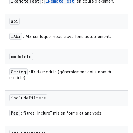
IRemote
Test
IRemote
Test
:
en cours d'examen.
abi
IAbi
: Abi sur lequel nous travaillons actuellement.
module
Id
String
: ID du module (généralement abi + nom du
module).
include
Filters
Map
: filtres "Inclure" mis en forme et analysés.