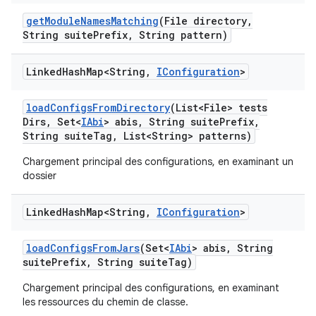
get
Module
Names
Matching
(File directory
,
String suite
Prefix
,
String pattern)
Linked
Hash
Map<String
,
IConfiguration
>
load
Configs
From
Directory
(List<File> tests
Dirs
,
Set<
IAbi
> abis
,
String suite
Prefix
,
String suite
Tag
,
List<String> patterns)
Chargement principal des configurations, en examinant un
dossier
Linked
Hash
Map<String
,
IConfiguration
>
load
Configs
From
Jars
(Set<
IAbi
> abis
,
String
suite
Prefix
,
String suite
Tag)
Chargement principal des configurations, en examinant
les ressources du chemin de classe.