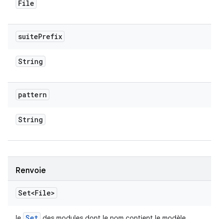
File
suite
Prefix
String
pattern
String
Renvoie
Set<File>
Set
le
des modules dont le nom contient le modèle