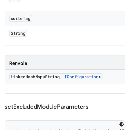
suite
Tag
String
Renvoie
Linked
Hash
Map<String
,
IConfiguration
>
set
Excluded
Module
Parameters