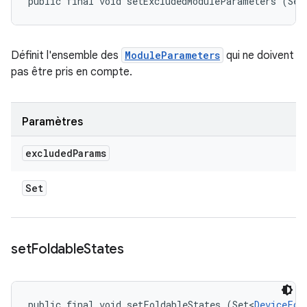
public final void setExcludedModuleParameters (Set
Définit l'ensemble des
ModuleParameters
qui ne doivent
pas être pris en compte.
Paramètres
excluded
Params
Set
set
Foldable
States
public final void setFoldableStates (Set<
DeviceFol