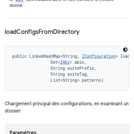
donné.
load
Configs
From
Directory
public LinkedHashMap<String, 
IConfiguration
> loadC
                Set<
IAbi
> abis, 

                String suitePrefix, 

                String suiteTag, 

                List<String> patterns)
Chargement principal des configurations, en examinant un
dossier
Paramètres