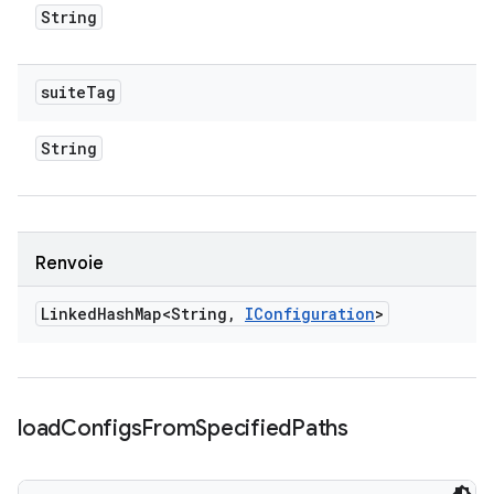
String
suite
Tag
String
Renvoie
Linked
Hash
Map<String
,
IConfiguration
>
load
Configs
From
Specified
Paths