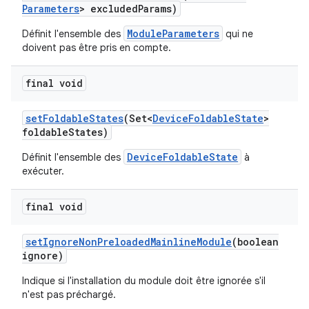
Parameters
> excluded
Params)
ModuleParameters
Définit l'ensemble des
qui ne
doivent pas être pris en compte.
final void
set
Foldable
States
(Set<
Device
Foldable
State
>
foldable
States)
DeviceFoldableState
Définit l'ensemble des
à
exécuter.
final void
set
Ignore
Non
Preloaded
Mainline
Module
(boolean
ignore)
Indique si l'installation du module doit être ignorée s'il
n'est pas préchargé.