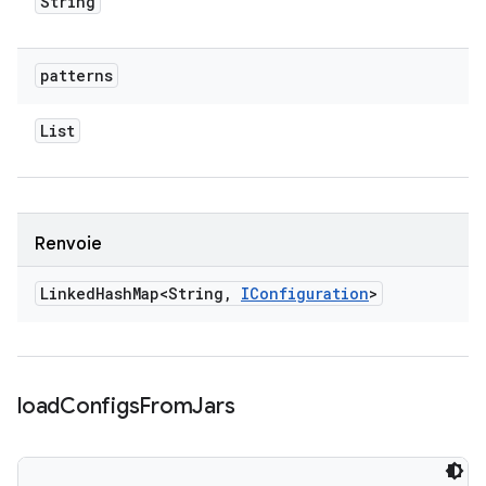
String
patterns
List
Renvoie
Linked
Hash
Map<String
,
IConfiguration
>
load
Configs
From
Jars