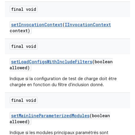
final void
set
Invocation
Context
(
IInvocation
Context
context)
final void
set
Load
Configs
With
Include
Filters
(boolean
allowed)
Indique si la configuration de test de charge doit être
chargée en fonction du filtre d'inclusion donné.
final void
set
Mainline
Parameterized
Modules
(boolean
allowed)
Indique si les modules principaux paramétrés sont