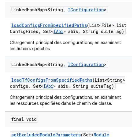
Linked
Hash
Map<String
,
IConfiguration
>
load
Configs
From
Specified
Paths
(List<File> list
Config
Files
,
Set<
IAbi
> abis
,
String suite
Tag)
Chargement principal des configurations, en examinant
les fichiers spécifiés
Linked
Hash
Map<String
,
IConfiguration
>
load
Tf
Configs
From
Specified
Paths
(List<String>
configs
,
Set<
IAbi
> abis
,
String suite
Tag)
Chargement principal des configurations, en examinant
les ressources spécifiées dans le chemin de classe.
final void
set
Excluded
Module
Parameters
(Set<
Module