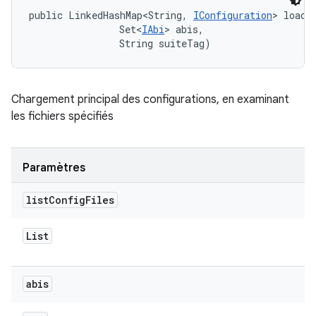
public LinkedHashMap<String, 
IConfiguration
> loadC
                Set<
IAbi
> abis, 

                String suiteTag)
Chargement principal des configurations, en examinant
les fichiers spécifiés
Paramètres
list
Config
Files
List
abis