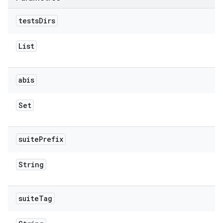
tests
Dirs
List
abis
Set
suite
Prefix
String
suite
Tag