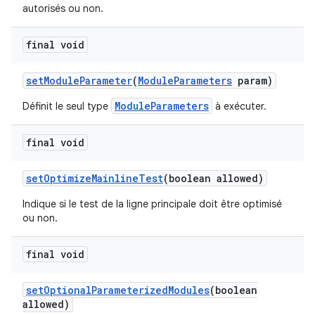
autorisés ou non.
final void
set
Module
Parameter
(
Module
Parameters
param)
ModuleParameters
Définit le seul type
à exécuter.
final void
set
Optimize
Mainline
Test
(boolean allowed)
Indique si le test de la ligne principale doit être optimisé
ou non.
final void
set
Optional
Parameterized
Modules
(boolean
allowed)