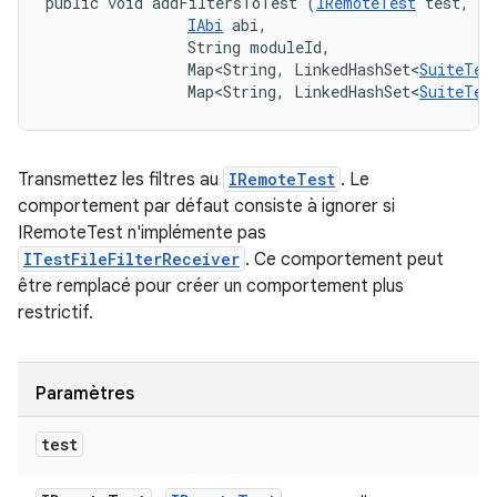
public void addFiltersToTest (
IRemoteTest
 test, 

IAbi
 abi, 

                String moduleId, 

                Map<String, LinkedHashSet<
SuiteTes
                Map<String, LinkedHashSet<
SuiteTes
Transmettez les filtres au
IRemoteTest
. Le
comportement par défaut consiste à ignorer si
IRemoteTest n'implémente pas
ITestFileFilterReceiver
. Ce comportement peut
être remplacé pour créer un comportement plus
restrictif.
Paramètres
test