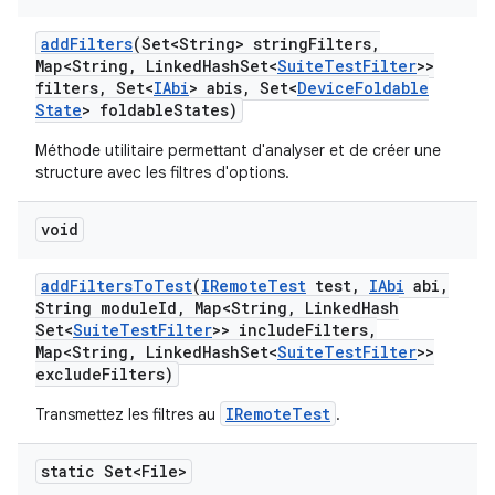
add
Filters
(Set<String> string
Filters
,
Map<String
,
Linked
Hash
Set<
Suite
Test
Filter
>>
filters
,
Set<
IAbi
> abis
,
Set<
Device
Foldable
State
> foldable
States)
Méthode utilitaire permettant d'analyser et de créer une
structure avec les filtres d'options.
void
add
Filters
To
Test
(
IRemote
Test
test
,
IAbi
abi
,
String module
Id
,
Map<String
,
Linked
Hash
Set<
Suite
Test
Filter
>> include
Filters
,
Map<String
,
Linked
Hash
Set<
Suite
Test
Filter
>>
exclude
Filters)
IRemoteTest
Transmettez les filtres au
.
static Set<File>