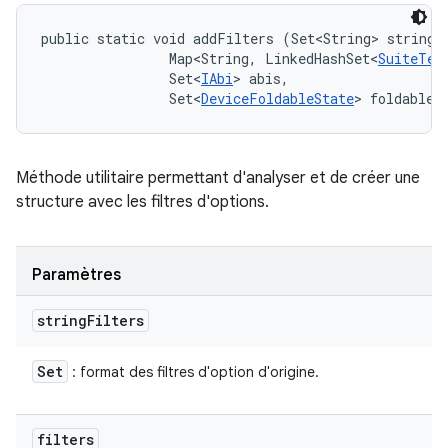
public static void addFilters (Set<String> stringFi
                Map<String, LinkedHashSet<
SuiteTes
                Set<
IAbi
> abis, 

                Set<
DeviceFoldableState
> foldableS
Méthode utilitaire permettant d'analyser et de créer une
structure avec les filtres d'options.
Paramètres
string
Filters
Set
: format des filtres d'option d'origine.
filters