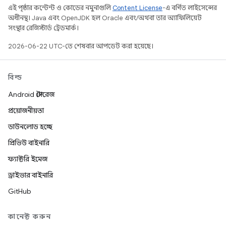
এই পৃষ্ঠার কন্টেন্ট ও কোডের নমুনাগুলি
Content License
-এ বর্ণিত লাইসেন্সের
অধীনস্থ। Java এবং OpenJDK হল Oracle এবং/অথবা তার অ্যাফিলিয়েট
সংস্থার রেজিস্টার্ড ট্রেডমার্ক।
2026-06-22 UTC-তে শেষবার আপডেট করা হয়েছে।
বিল্ড
Android স্টোরেজ
প্রয়োজনীয়তা
ডাউনলোড হচ্ছে
প্রিভিউ বাইনারি
ফ্যাক্টরি ইমেজ
ড্রাইভার বাইনারি
GitHub
কানেক্ট করুন