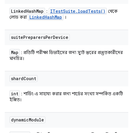
Linked
Hash
Map
ITest
Suite
.
load
Tests(
)
:
থেকে
Linked
Hash
Map
লোড করা
।
suite
Preparers
Per
Device
Map
: প্রতিটি পরীক্ষা ডিভাইসের জন্য স্যুট স্তরের প্রস্তুতকারীদের
মানচিত্র।
shard
Count
int
: শার্ডিং-এ সাহায্য করার জন্য শার্ডের সংখ্যা সম্পর্কিত একটি
ইঙ্গিত।
dynamic
Module