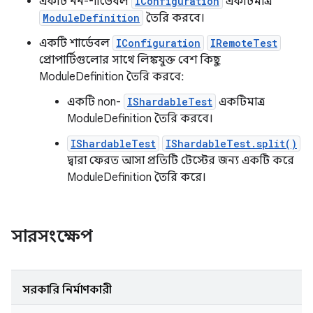
একটি নন-শার্ডেবল
IConfiguration
একটিমাত্র
ModuleDefinition
তৈরি করবে।
একটি শার্ডেবল
IConfiguration
IRemoteTest
প্রোপার্টিগুলোর সাথে লিঙ্কযুক্ত বেশ কিছু
ModuleDefinition তৈরি করবে:
একটি non-
IShardableTest
একটিমাত্র
ModuleDefinition তৈরি করবে।
IShardableTest
IShardableTest.split()
দ্বারা ফেরত আসা প্রতিটি টেস্টের জন্য একটি করে
ModuleDefinition তৈরি করে।
সারসংক্ষেপ
সরকারি নির্মাণকারী