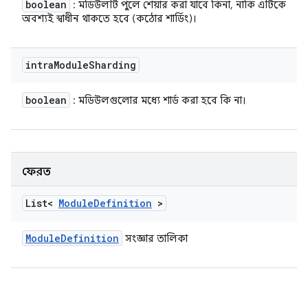
boolean
: মডিউলটি পুলে শেয়ার করা যাবে কিনা, নাকি এটিকে
অবশ্যই স্বাধীন থাকতে হবে (কঠোর শার্ডিং)।
intra
Module
Sharding
boolean
: মডিউলগুলোর মধ্যে শার্ড করা হবে কি না।
ফেরত
List<
Module
Definition
>
Module
Definition
সংজ্ঞার তালিকা