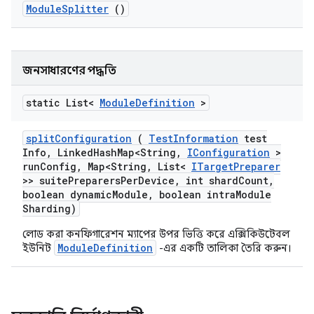
Module
Splitter
()
জনসাধারণের পদ্ধতি
static List<
Module
Definition
>
split
Configuration
(
Test
Information
test
Info
,
Linked
Hash
Map<String
,
IConfiguration
>
run
Config
,
Map<String
,
List<
ITarget
Preparer
>> suite
Preparers
Per
Device
,
int shard
Count
,
boolean dynamic
Module
,
boolean intra
Module
Sharding)
লোড করা কনফিগারেশন ম্যাপের উপর ভিত্তি করে এক্সিকিউটেবল
ModuleDefinition
ইউনিট
-এর একটি তালিকা তৈরি করুন।