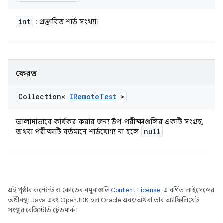
int
: প্রস্তাবিত শার্ড সংখ্যা।
ফেরত
Collection<
IRemote
Test
>
আলাদাভাবে কার্যকর করার জন্য উপ-পরীক্ষাগুলির একটি সংগ্রহ,
null
অথবা পরীক্ষাটি বর্তমানে শার্ডযোগ্য না হলে
এই পৃষ্ঠার কন্টেন্ট ও কোডের নমুনাগুলি
Content License
-এ বর্ণিত লাইসেন্সের
অধীনস্থ। Java এবং OpenJDK হল Oracle এবং/অথবা তার অ্যাফিলিয়েট
সংস্থার রেজিস্টার্ড ট্রেডমার্ক।