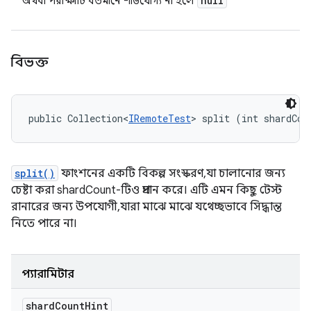
null
অথবা পরীক্ষাটি বর্তমানে শার্ডযোগ্য না হলে
বিভক্ত
public Collection<
IRemoteTest
> split (int shardCou
split()
ফাংশনের একটি বিকল্প সংস্করণ, যা চালানোর জন্য
চেষ্টা করা shardCount-টিও প্রদান করে। এটি এমন কিছু টেস্ট
রানারের জন্য উপযোগী, যারা মাঝে মাঝে যথেচ্ছভাবে সিদ্ধান্ত
নিতে পারে না।
প্যারামিটার
shard
Count
Hint