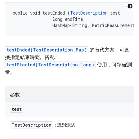
public void testEnded (
TestDescription
 test, 

                long endTime, 

                HashMap<String, MetricMeasurement.
testEnded(TestDescription,Map)
的替代方案，可直
接指定結束時間。搭配
testStarted(TestDescription,long)
使用，可準確測
量。
參數
test
Test
Description
：識別測試