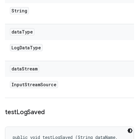
String
data
Type
Log
Data
Type
data
Stream
Input
Stream
Source
test
Log
Saved
public void testLogSaved (String dataName, 
