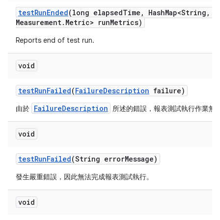
test
Run
Ended
(long elapsed
Time
,
Hash
Map<String
,
Me
Measurement
.
Metric> run
Metrics)
Reports end of test run.
void
test
Run
Failed
(
Failure
Description
failure)
FailureDescription
由於
所述的錯誤，報表測試執行作業無
void
test
Run
Failed
(String error
Message)
發生嚴重錯誤，因此無法完成報表測試執行。
void