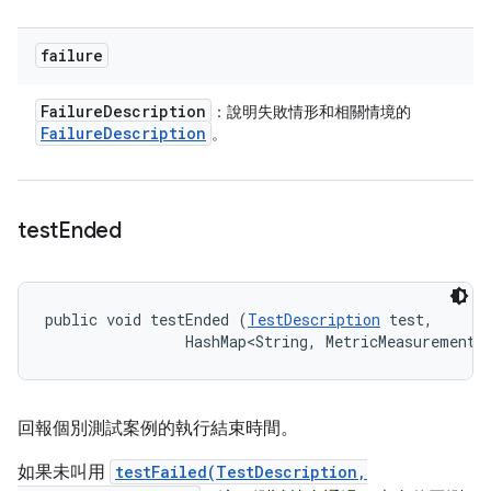
failure
Failure
Description
：說明失敗情形和相關情境的
Failure
Description
。
test
Ended
public void testEnded (
TestDescription
 test, 

                HashMap<String, MetricMeasurement.
回報個別測試案例的執行結束時間。
如果未叫用
testFailed(TestDescription,