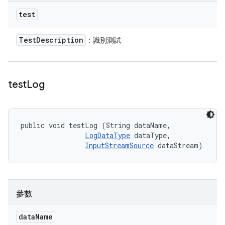
test
Test
Description
：識別測試
test
Log
public void testLog (String dataName, 

LogDataType
 dataType, 

InputStreamSource
 dataStream)
參數
data
Name