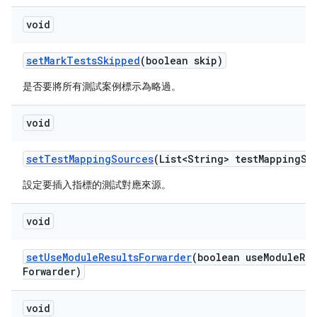
void
set
Mark
Tests
Skipped
(boolean skip)
是否要將所有測試案例標示為略過。
void
set
Test
Mapping
Sources
(List<String> test
Mapping
So
設定要插入指標的測試對應來源。
void
set
Use
Module
Results
Forwarder
(boolean use
Module
Res
Forwarder)
void