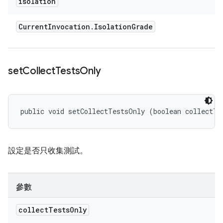
isolation
Current
Invocation
.
Isolation
Grade
set
Collect
Tests
Only
public void setCollectTestsOnly (boolean collectTe
設定是否只收集測試。
參數
collect
Tests
Only