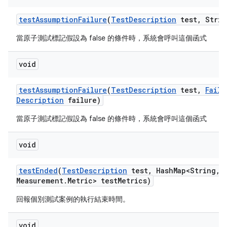
test
Assumption
Failure
(
Test
Description
test
,
Strin
當原子測試標記假設為 false 的條件時，系統會呼叫這個函式
void
test
Assumption
Failure
(
Test
Description
test
,
Failu
Description
failure)
當原子測試標記假設為 false 的條件時，系統會呼叫這個函式
void
test
Ended
(
Test
Description
test
,
Hash
Map<String
,
M
Measurement
.
Metric> test
Metrics)
回報個別測試案例的執行結束時間。
void