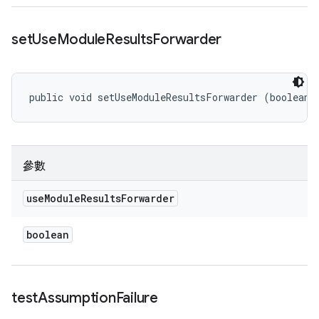
set
Use
Module
Results
Forwarder
public void setUseModuleResultsForwarder (boolean 
參數
use
Module
Results
Forwarder
boolean
test
Assumption
Failure