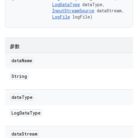
LogDataType
 dataType, 

InputStreamSource
 dataStream, 

LogFile
 logFile)
參數
data
Name
String
data
Type
Log
Data
Type
data
Stream