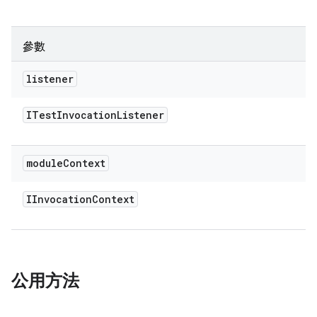
參數
listener
ITest
Invocation
Listener
module
Context
IInvocation
Context
公用方法