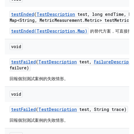
test
Ended
(
Test
Description
test
,
long end
Time
,
Ha
Map<String
,
Metric
Measurement
.
Metric> test
Metrics)
testEnded(TestDescription,Map)
的替代方案，可直接指
void
test
Failed
(
Test
Description
test
,
Failure
Descripti
failure)
回報個別測試案例的失敗情形。
void
test
Failed
(
Test
Description
test
,
String trace)
回報個別測試案例的失敗情形。