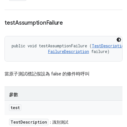
test
Assumption
Failure
public void testAssumptionFailure (
TestDescription
FailureDescription
 failure)
當原子測試標記假設為 false 的條件時呼叫
參數
test
Test
Description
：識別測試