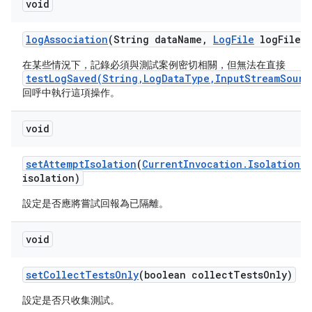
void
log
Association
(String data
Name
,
Log
File
log
File)
在某些情況下，記錄必須與測試案例密切相關，但無法在直接
testLogSaved(String,LogDataType,InputStreamSourc
回呼中執行這項操作。
void
set
Attempt
Isolation
(
Current
Invocation
.
Isolation
G
isolation)
設定是否應將嘗試回報為已隔離。
void
set
Collect
Tests
Only
(boolean collect
Tests
Only)
設定是否只收集測試。