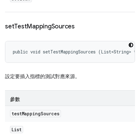
set
Test
Mapping
Sources
public void setTestMappingSources (List<String> te
設定要插入指標的測試對應來源。
參數
test
Mapping
Sources
List