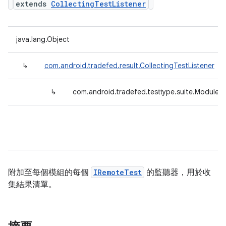
extends
CollectingTestListener
java.lang.Object
↳
com.android.tradefed.result.CollectingTestListener
↳
com.android.tradefed.testtype.suite.ModuleLi
附加至每個模組的每個
IRemoteTest
的監聽器，用於收
集結果清單。