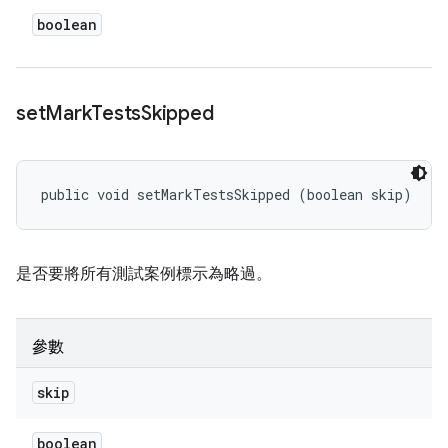
boolean
set
Mark
Tests
Skipped
public void setMarkTestsSkipped (boolean skip)
是否要將所有測試案例標示為略過。
參數
skip
boolean