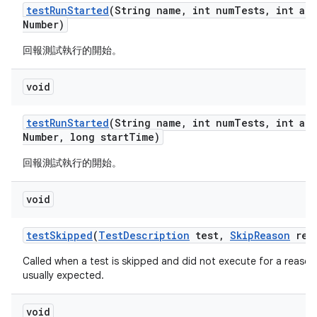
test
Run
Started
(String name
,
int num
Tests
,
int att
Number)
回報測試執行的開始。
void
test
Run
Started
(String name
,
int num
Tests
,
int att
Number
,
long start
Time)
回報測試執行的開始。
void
test
Skipped
(
Test
Description
test
,
Skip
Reason
rea
Called when a test is skipped and did not execute for a reason 
usually expected.
void