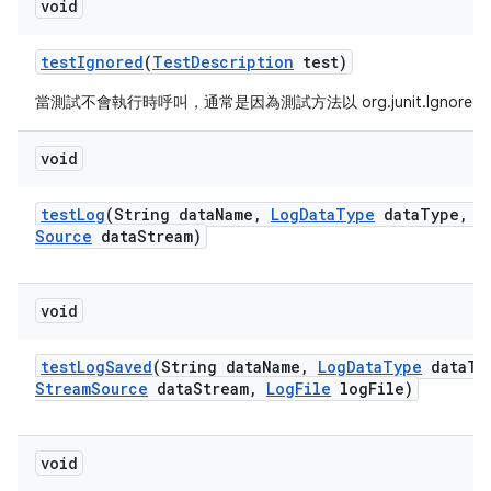
void
test
Ignored
(
Test
Description
test)
當測試不會執行時呼叫，通常是因為測試方法以 org.junit.Ignore
void
test
Log
(String data
Name
,
Log
Data
Type
data
Type
,
I
Source
data
Stream)
void
test
Log
Saved
(String data
Name
,
Log
Data
Type
data
Ty
Stream
Source
data
Stream
,
Log
File
log
File)
void