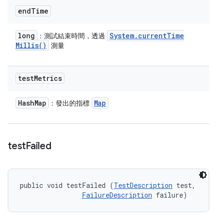
end
Time
long
System
.
current
Time
：測試結束時間，透過
Millis(
)
測量
test
Metrics
Hash
Map
Map
：發出的指標
test
Failed
public void testFailed (
TestDescription
 test, 

FailureDescription
 failure)