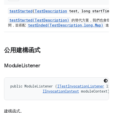
test
Started
(
Test
Description
test
,
long start
Time
testStarted(TestDescription)
的替代方案，我們也會指
testEnded(TestDescription,long,Map)
間，並搭配
進行
公用建構函式
Module
Listener
public ModuleListener (
ITestInvocationListener
 lis
IInvocationContext
 moduleContext)
建構函式。