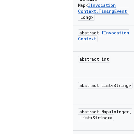
Map<
IInvocation
Context
.
Timing
Event
,
Long>
abstract
IInvocation
Context
abstract int
abstract List<String>
abstract Map<Integer
,
List<String>>