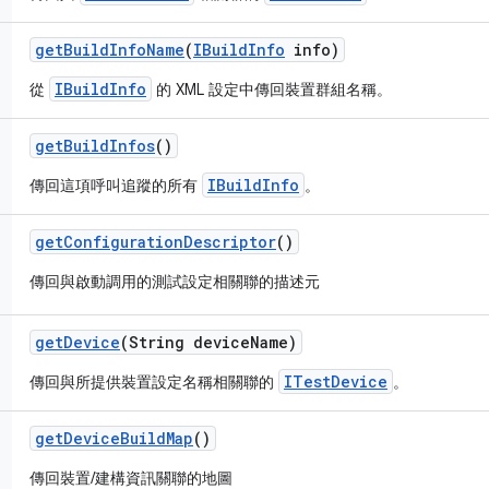
get
Build
Info
Name
(
IBuild
Info
info)
IBuildInfo
從
的 XML 設定中傳回裝置群組名稱。
get
Build
Infos
()
IBuildInfo
傳回這項呼叫追蹤的所有
。
get
Configuration
Descriptor
()
傳回與啟動調用的測試設定相關聯的描述元
get
Device
(String device
Name)
ITestDevice
傳回與所提供裝置設定名稱相關聯的
。
get
Device
Build
Map
()
傳回裝置/建構資訊關聯的地圖