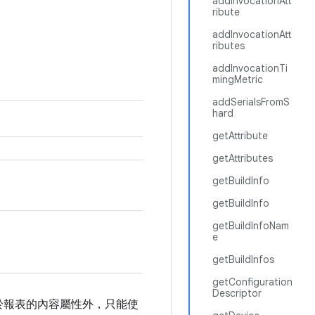
addInvocationAtt
ribute
addInvocationAtt
ributes
addInvocationTi
mingMetric
addSerialsFromS
hard
getAttribute
getAttributes
getBuildInfo
getBuildInfo
getBuildInfoNam
e
getBuildInfos
getConfiguration
Descriptor
於報表的內容屬性外，只能使