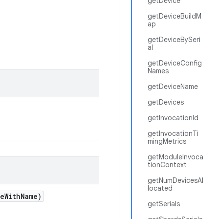
getDevice
getDeviceBuildM
ap
getDeviceBySeri
al
getDeviceConfig
Names
getDeviceName
getDevices
getInvocationId
getInvocationTi
mingMetrics
getModuleInvoca
tionContext
getNumDevicesAl
located
ce
With
Name)
getSerials