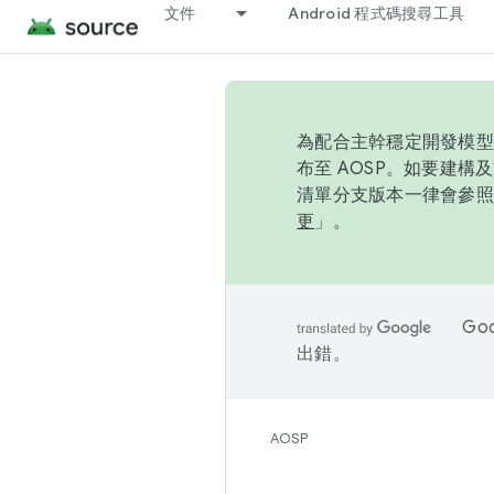
文件
Android 程式碼搜尋工具
為配合主幹穩定開發模型，
布至 AOSP。如要建構及
清單分支版本一律會參照推
更
」。
Go
出錯。
AOSP