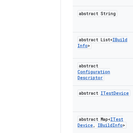
abstract String
abstract List<
IBuild
Info
>
abstract
Configuration
Descriptor
abstract
ITest
Device
abstract Map<
ITest
Device
,
IBuild
Info
>