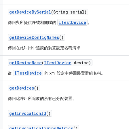
get
Device
By
Serial
(String serial)
ITestDevice
傳回與所提供序號相關聯的
。
get
Device
Config
Names
()
傳回在此叫用中追蹤的裝置設定名稱清單
get
Device
Name
(
ITest
Device
device)
ITestDevice
從
的 xml 設定中傳回裝置群組名稱。
get
Devices
()
傳回此呼叫所追蹤的所有已分配裝置。
get
Invocation
Id
()
get
Invocation
Timing
Metrics
()