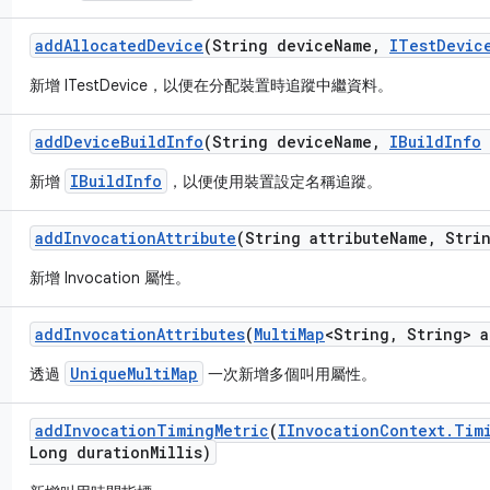
add
Allocated
Device
(String device
Name
,
ITest
Devic
新增 ITestDevice，以便在分配裝置時追蹤中繼資料。
add
Device
Build
Info
(String device
Name
,
IBuild
Info
IBuildInfo
新增
，以便使用裝置設定名稱追蹤。
add
Invocation
Attribute
(String attribute
Name
,
Strin
新增 Invocation 屬性。
add
Invocation
Attributes
(
Multi
Map
<String
,
String> a
UniqueMultiMap
透過
一次新增多個叫用屬性。
add
Invocation
Timing
Metric
(
IInvocation
Context
.
Tim
Long duration
Millis)