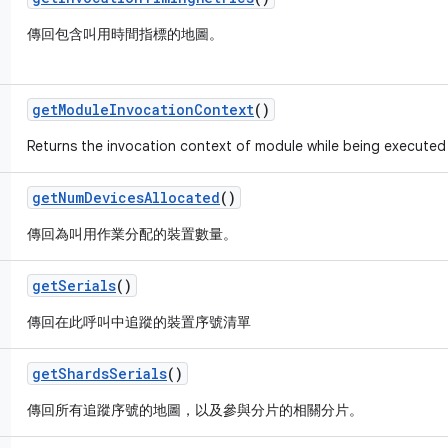
傳回包含叫用時間指標的地圖。
get
Module
Invocation
Context
()
Returns the invocation context of module while being executed a
get
Num
Devices
Allocated
()
傳回為叫用作業分配的裝置數量。
get
Serials
()
傳回在此呼叫中追蹤的裝置序號清單
get
Shards
Serials
()
傳回所有追蹤序號的地圖，以及參與分片的相關分片。