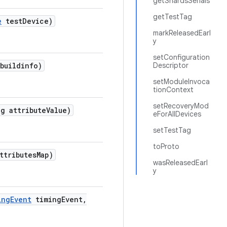
getShardsSerials
getTestTag
e
test
Device)
markReleasedEarl
y
setConfiguration
buildinfo)
Descriptor
setModuleInvoca
tionContext
setRecoveryMod
g attribute
Value)
eForAllDevices
setTestTag
toProto
ttributes
Map)
wasReleasedEarl
y
ing
Event
timing
Event
,