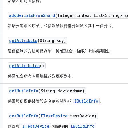
新增叫用時間指標。
add
Serials
From
Shard
(Integer index
,
List<String> s
新增要追蹤的序號，並指派給執行部分測試的其中一個分片。
get
Attribute
(String key)
這個便利的方法可做為單一鍵/值組合，擷取叫用內容屬性。
get
Attributes
()
傳回包含所有叫用屬性的對應項副本。
get
Build
Info
(String device
Name)
IBuildInfo
傳回與所提供裝置設定名稱相關聯的
。
get
Build
Info
(
ITest
Device
test
Device)
ITestDevice
IBuildInfo
傳回與
相關聯的