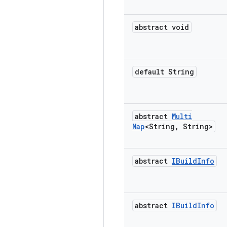
abstract void
default String
abstract
Multi
Map
<String
,
String>
abstract
IBuild
Info
abstract
IBuild
Info