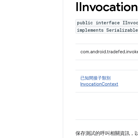
IInvocation
public interface IInvo
implements Serializable
com.android.tradefed.invoke
已知間接子類別
InvocationContext
保存測試的呼叫相關資訊，