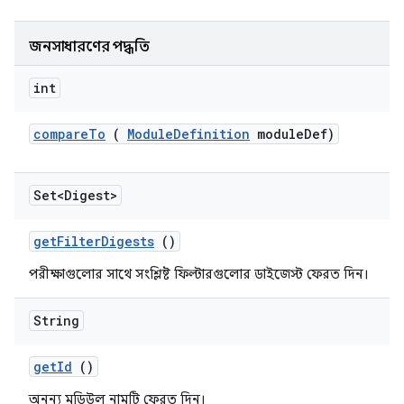
জনসাধারণের পদ্ধতি
int
compare
To
(
Module
Definition
module
Def)
Set<Digest>
get
Filter
Digests
()
পরীক্ষাগুলোর সাথে সংশ্লিষ্ট ফিল্টারগুলোর ডাইজেস্ট ফেরত দিন।
String
get
Id
()
অনন্য মডিউল নামটি ফেরত দিন।