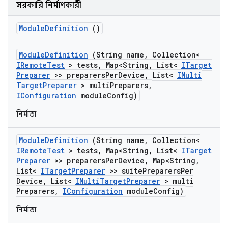
সরকারি নির্মাণকারী
Module
Definition
()
Module
Definition
(String name
,
Collection<
IRemote
Test
> tests
,
Map<String
,
List<
ITarget
Preparer
>> preparers
Per
Device
,
List<
IMulti
Target
Preparer
> multi
Preparers
,
IConfiguration
module
Config)
নির্মাতা
Module
Definition
(String name
,
Collection<
IRemote
Test
> tests
,
Map<String
,
List<
ITarget
Preparer
>> preparers
Per
Device
,
Map<String
,
List<
ITarget
Preparer
>> suite
Preparers
Per
Device
,
List<
IMulti
Target
Preparer
> multi
Preparers
,
IConfiguration
module
Config)
নির্মাতা