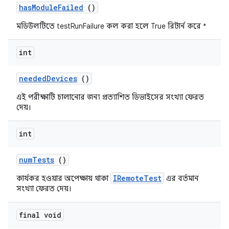
has
Module
Failed
()
মডিউলটিতে testRunFailure কল করা হলে True রিটার্ন করে *
int
needed
Devices
()
এই পরীক্ষাটি চালানোর জন্য প্রত্যাশিত ডিভাইসের সংখ্যা ফেরত
দেয়।
int
num
Tests
()
IRemoteTest
কার্যকর হওয়ার অপেক্ষায় থাকা
এর বর্তমান
সংখ্যা ফেরত দেয়।
final void