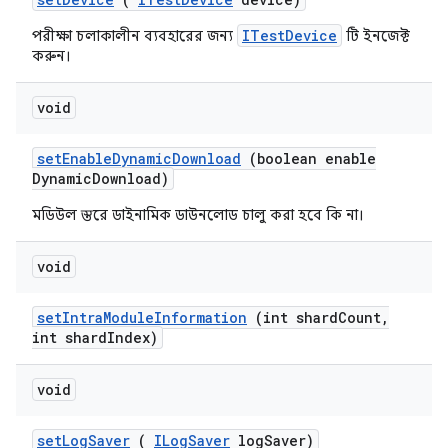
ITestDevice
পরীক্ষা চলাকালীন ব্যবহারের জন্য
টি ইনজেক্ট
করুন।
void
set
Enable
Dynamic
Download
(boolean enable
Dynamic
Download)
মডিউল স্তরে ডাইনামিক ডাউনলোড চালু করা হবে কি না।
void
set
Intra
Module
Information
(int shard
Count
,
int shard
Index)
void
set
Log
Saver
(
ILog
Saver
log
Saver)