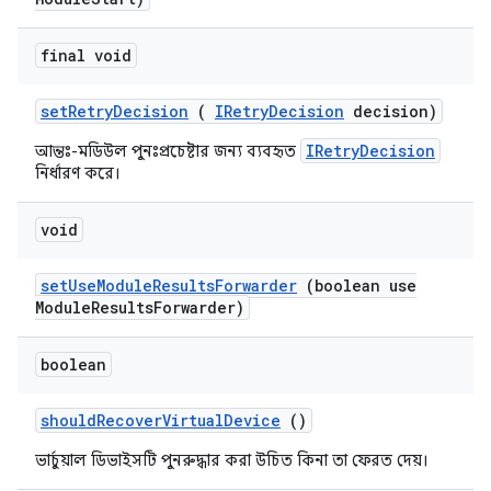
final void
set
Retry
Decision
(
IRetry
Decision
decision)
IRetryDecision
আন্তঃ-মডিউল পুনঃপ্রচেষ্টার জন্য ব্যবহৃত
নির্ধারণ করে।
void
set
Use
Module
Results
Forwarder
(boolean use
Module
Results
Forwarder)
boolean
should
Recover
Virtual
Device
()
ভার্চুয়াল ডিভাইসটি পুনরুদ্ধার করা উচিত কিনা তা ফেরত দেয়।