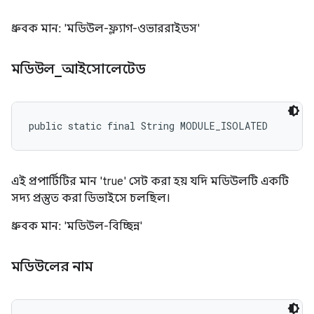
ধ্রুবক মান: 'মডিউল-ফ্ল্যাগ-ওভাররাইডস'
মডিউল
_
আইসোলেটেড
public static final String MODULE_ISOLATED
এই প্রপার্টিটির মান 'true' সেট করা হয় যদি মডিউলটি একটি
সদ্য প্রস্তুত করা ডিভাইসে চলছিল।
ধ্রুবক মান: 'মডিউল-বিচ্ছিন্ন'
মডিউলের নাম