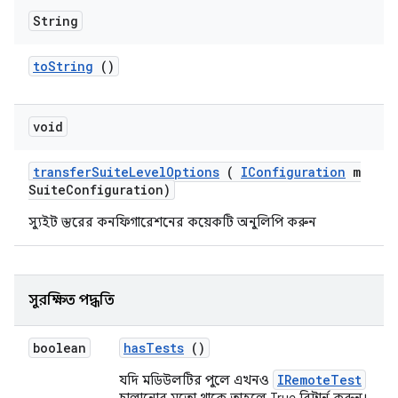
String
to
String
()
void
transfer
Suite
Level
Options
(
IConfiguration
m
Suite
Configuration)
স্যুইট স্তরের কনফিগারেশনের কয়েকটি অনুলিপি করুন
সুরক্ষিত পদ্ধতি
boolean
has
Tests
()
IRemoteTest
যদি মডিউলটির পুলে এখনও