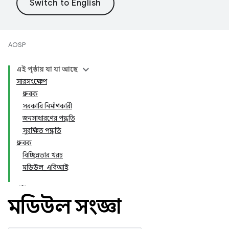
AOSP
এই পৃষ্ঠায় যা যা আছে
সারসংক্ষেপ
ধ্রুবক
সরকারি নির্মাণকারী
জনসাধারণের পদ্ধতি
সুরক্ষিত পদ্ধতি
ধ্রুবক
বিচ্ছিন্নতার খরচ
মডিউল_এবিআই
মডিউল সংজ্ঞা