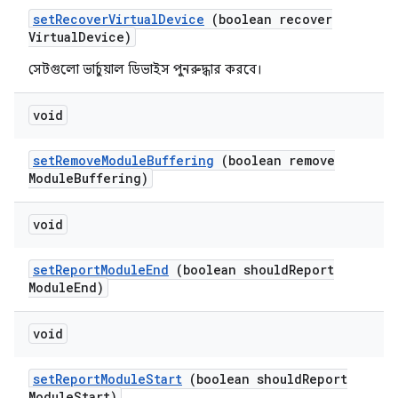
set
Recover
Virtual
Device
(boolean recover
Virtual
Device)
সেটগুলো ভার্চুয়াল ডিভাইস পুনরুদ্ধার করবে।
void
set
Remove
Module
Buffering
(boolean remove
Module
Buffering)
void
set
Report
Module
End
(boolean should
Report
Module
End)
void
set
Report
Module
Start
(boolean should
Report
Module
Start)