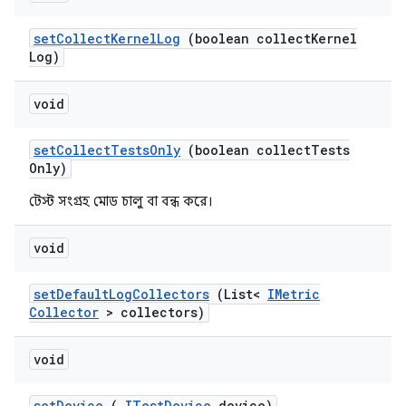
set
Collect
Kernel
Log
(boolean collect
Kernel
Log)
void
set
Collect
Tests
Only
(boolean collect
Tests
Only)
টেস্ট সংগ্রহ মোড চালু বা বন্ধ করে।
void
set
Default
Log
Collectors
(List<
IMetric
Collector
> collectors)
void
set
Device
(
ITest
Device
device)