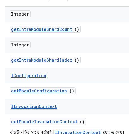
Integer
get
Intra
Module
Shard
Count
()
Integer
get
Intra
Module
Shard
Index
()
IConfiguration
get
Module
Configuration
()
IInvocation
Context
get
Module
Invocation
Context
()
IInvocationContext
মডিউলটির সাথে সংশ্লিষ্ট
ফেরত দেয়।