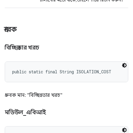
চালানোর মতো থাকে, তাহলে True রিটার্ন করুন।
ধ্রুবক
বিচ্ছিন্নতার খরচ
public static final String ISOLATION_COST
ধ্রুবক মান: "বিচ্ছিন্নতার খরচ"
মডিউল
_
এবিআই