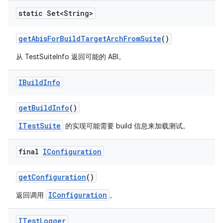
static Set<String>
get
Abis
For
Build
Target
Arch
From
Suite
()
从 TestSuiteInfo 返回可能的 ABI。
IBuild
Info
get
Build
Info
()
ITestSuite
的实现可能需要 build 信息来加载测试。
final
IConfiguration
get
Configuration
()
IConfiguration
返回调用
。
ITest
Logger