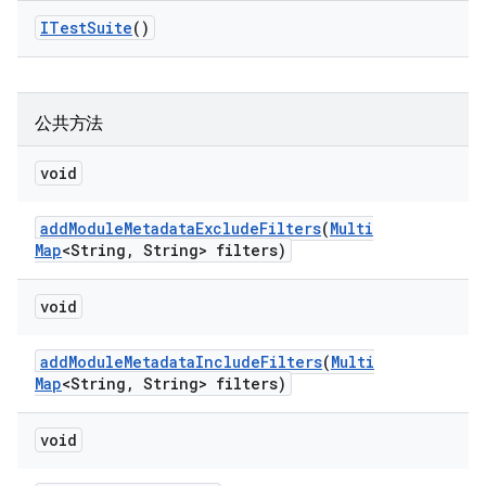
ITest
Suite
()
公共方法
void
add
Module
Metadata
Exclude
Filters
(
Multi
Map
<String
,
String> filters)
void
add
Module
Metadata
Include
Filters
(
Multi
Map
<String
,
String> filters)
void