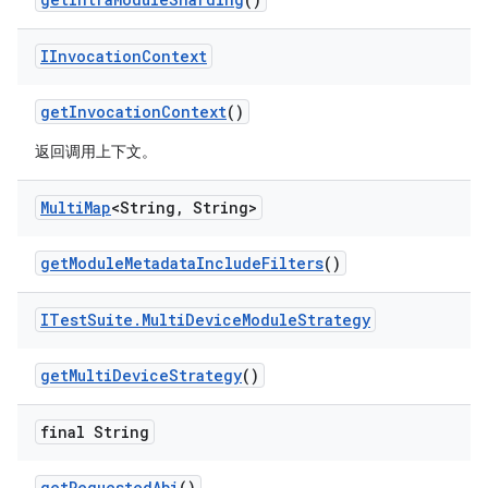
IInvocation
Context
get
Invocation
Context
()
返回调用上下文。
Multi
Map
<String
,
String>
get
Module
Metadata
Include
Filters
()
ITest
Suite
.
Multi
Device
Module
Strategy
get
Multi
Device
Strategy
()
final String
get
Requested
Abi
()