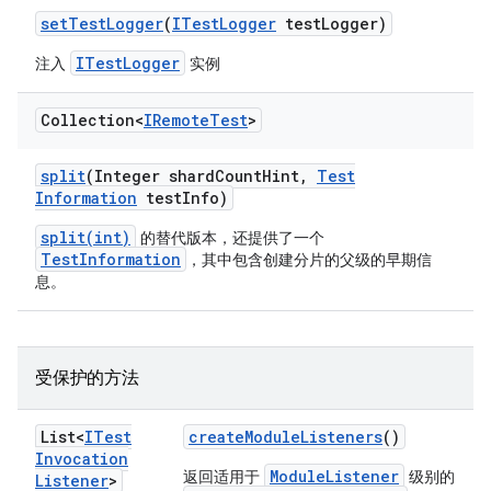
set
Test
Logger
(
ITest
Logger
test
Logger)
ITestLogger
注入
实例
Collection<
IRemote
Test
>
split
(Integer shard
Count
Hint
,
Test
Information
test
Info)
split(int)
的替代版本，还提供了一个
TestInformation
，其中包含创建分片的父级的早期信
息。
受保护的方法
List<
ITest
create
Module
Listeners
()
Invocation
ModuleListener
返回适用于
级别的
Listener
>