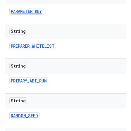
PARAMETER
_
KEY
String
PREPARER
_
WHITELIST
String
PRIMARY
_
ABI
_
RUN
String
RANDOM
_
SEED