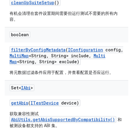
clean
Up
Suite
Setup
()
有机会清理在套件设置期间需要但运行测试不需要的所有内
容。
boolean
filter
By
Config
Metadata
(
IConfiguration
config
,
Multi
Map
<String
,
String> include
,
Multi
Map
<String
,
String> exclude)
将元数据过滤条件应用于配置，并查看配置是否应运行。
Set<
IAbi
>
get
Abis
(
ITest
Device
device)
获取兼容性测试
AbiUtils.getAbisSupportedByCompatibility()
和
被测设备都支持的 ABI 集。