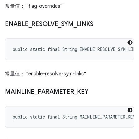
常量值： “flag-overrides”
ENABLE
_
RESOLVE
_
SYM
_
LINKS
public static final String ENABLE_RESOLVE_SYM_LINK
常量值： "enable-resolve-sym-links"
MAINLINE
_
PARAMETER
_
KEY
public static final String MAINLINE_PARAMETER_KEY