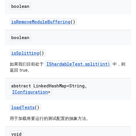
boolean
is
Remove
Module
Buffering
()
boolean
is
Splitting
()
IShardableTest.split(int)
如果我们目前处于
中，则
返回 true。
abstract Linked
Hash
Map<String
,
IConfiguration
>
load
Tests
()
用于加载将要运行的测试配置的抽象方法。
void