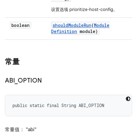
设置选项 prioritize-host-config。
boolean
should
Module
Run
(
Module
Definition
module)
常量
ABI
_
OPTION
public static final String ABI_OPTION
常量值： "abi"