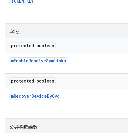
TOKEN
_
KEY
字段
protected boolean
m
Enable
Resolve
Symlinks
protected boolean
m
Recover
Device
By
Cvd
公共构造函数