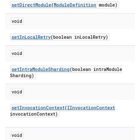
set
Direct
Module
(
Module
Definition
module)
void
set
In
Local
Retry
(boolean in
Local
Retry)
void
set
Intra
Module
Sharding
(boolean intra
Module
Sharding)
void
set
Invocation
Context
(
IInvocation
Context
invocation
Context)
void