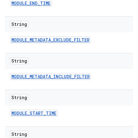
MODULE
_
END
_
TIME
String
MODULE
_
METADATA
_
EXCLUDE
_
FILTER
String
MODULE
_
METADATA
_
INCLUDE
_
FILTER
String
MODULE
_
START
_
TIME
String