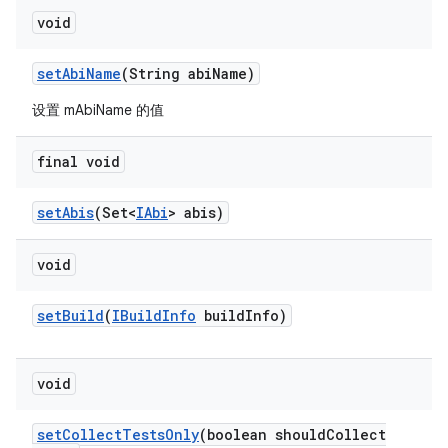
void
set
Abi
Name
(String abi
Name)
设置 mAbiName 的值
final void
set
Abis
(Set<
IAbi
> abis)
void
set
Build
(
IBuild
Info
build
Info)
void
set
Collect
Tests
Only
(boolean should
Collect