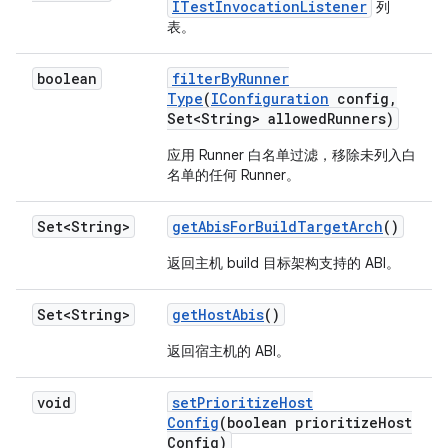
ITestInvocationListener
列
表。
boolean
filter
By
Runner
Type
(
IConfiguration
config
,
Set<String> allowed
Runners)
应用 Runner 白名单过滤，移除未列入白
名单的任何 Runner。
Set<String>
get
Abis
For
Build
Target
Arch
()
返回主机 build 目标架构支持的 ABI。
Set<String>
get
Host
Abis
()
返回宿主机的 ABI。
void
set
Prioritize
Host
Config
(boolean prioritize
Host
Config)