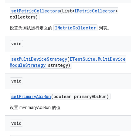
set
Metric
Collectors
(List<
IMetric
Collector
>
collectors)
IMetricCollector
设置为测试运行定义的
列表。
void
set
Multi
Device
Strategy
(
ITest
Suite
.
Multi
Device
Module
Strategy
strategy)
void
set
Primary
Abi
Run
(boolean primary
Abi
Run)
设置 mPrimaryAbiRun 的值
void