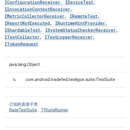
IConfigurationReceiver
,
IDeviceTest
,
IInvocationContextReceiver
,
IMetricCollectorReceiver
,
IRemoteTest
,
IReportNotExecuted
,
IRuntimeHintProvider
,
IShardableTest
,
ISystemStatusCheckerReceiver
,
ITestCollector
,
ITestLoggerReceiver
,
ITokenRequest
java.lang.Object
↳
com.android.tradefed.testtype.suite.ITestSuite
已知的直接子类
BaseTestSuite
、
TfSuiteRunner