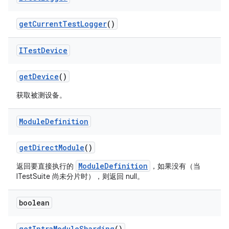
get
Current
Test
Logger
()
ITest
Device
get
Device
()
获取被测设备。
Module
Definition
get
Direct
Module
()
ModuleDefinition
返回要直接执行的
，如果没有（当
ITestSuite 尚未分片时），则返回 null。
boolean
get
Intra
Module
Sharding
()