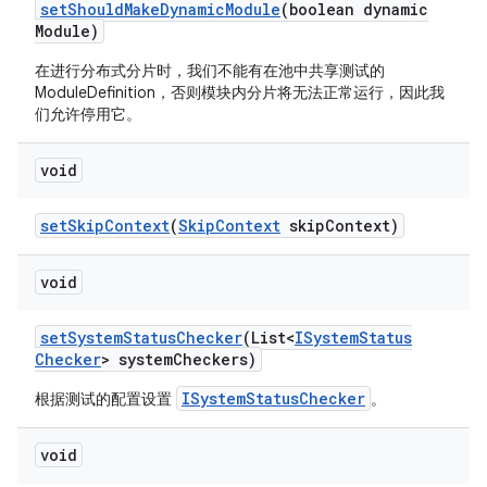
set
Should
Make
Dynamic
Module
(boolean dynamic
Module)
在进行分布式分片时，我们不能有在池中共享测试的
ModuleDefinition，否则模块内分片将无法正常运行，因此我
们允许停用它。
void
set
Skip
Context
(
Skip
Context
skip
Context)
void
set
System
Status
Checker
(List<
ISystem
Status
Checker
> system
Checkers)
ISystemStatusChecker
根据测试的配置设置
。
void