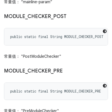
常量值： “mainline-param”
MODULE
_
CHECKER
_
POST
public static final String MODULE_CHECKER_POST
常量值： "PostModuleChecker"
MODULE
_
CHECKER
_
PRE
public static final String MODULE_CHECKER_PRE
常量值： "PreModuleChecker"