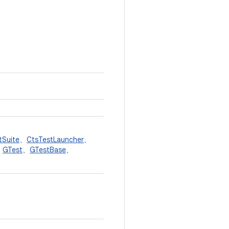
tSuite
、
CtsTestLauncher
、
、
GTest
、
GTestBase
、