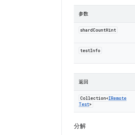
参数
shard
Count
Hint
test
Info
返回
Collection<
IRemote
Test
>
分解