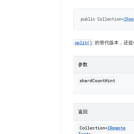
public Collection<
IRem
split()
的替代版本，还提供
参数
shard
Count
Hint
返回
Collection<
IRemote
Test
>