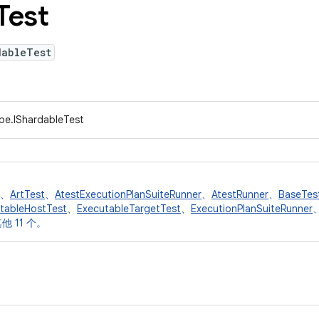
Test
dableTest
ype.IShardableTest
、
ArtTest
、
AtestExecutionPlanSuiteRunner
、
AtestRunner
、
BaseTes
tableHostTest
、
ExecutableTargetTest
、
ExecutionPlanSuiteRunner
他 11 个。