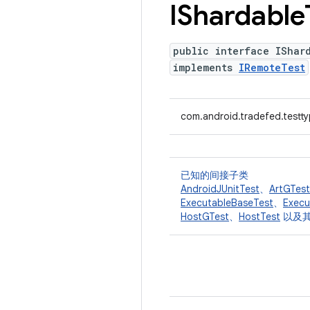
IShardable
public interface IShar
implements
IRemoteTest
com.android.tradefed.testt
已知的间接子类
AndroidJUnitTest
、
ArtGTest
ExecutableBaseTest
、
Execu
HostGTest
、
HostTest
以及其