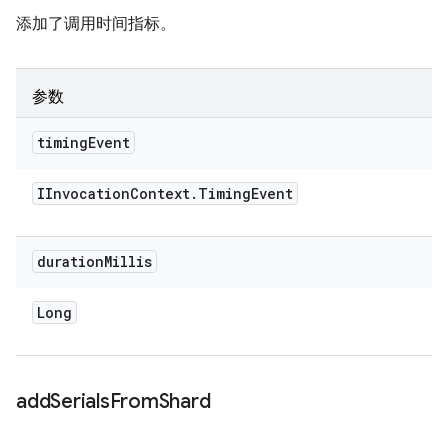
添加了调用时间指标。
参数
timing
Event
IInvocation
Context
.
Timing
Event
duration
Millis
Long
add
Serials
From
Shard