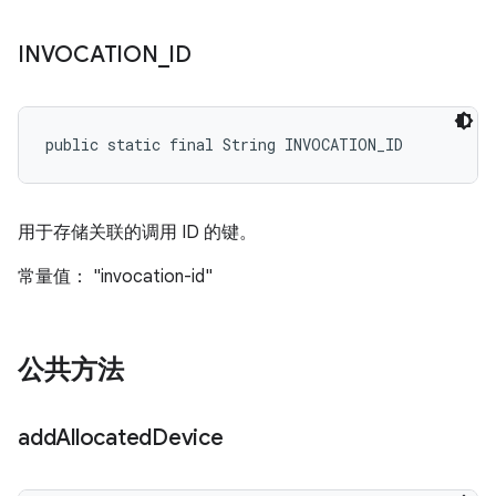
INVOCATION
_
ID
public static final String INVOCATION_ID
用于存储关联的调用 ID 的键。
常量值： "invocation-id"
公共方法
add
Allocated
Device