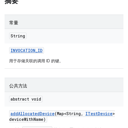
摘要
常量
String
INVOCATION
_
ID
用于存储关联的调用 ID 的键。
公共方法
abstract void
add
Allocated
Device
(Map<String
,
ITest
Device
>
device
With
Name)