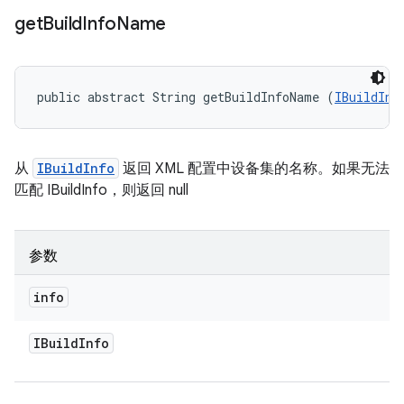
get
Build
Info
Name
public abstract String getBuildInfoName (
IBuildInf
从
IBuildInfo
返回 XML 配置中设备集的名称。如果无法
匹配 IBuildInfo，则返回 null
参数
info
IBuild
Info