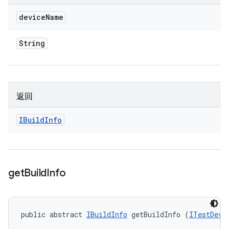
device
Name
String
返回
IBuild
Info
get
Build
Info
public abstract 
IBuildInfo
 getBuildInfo (
ITestDevi