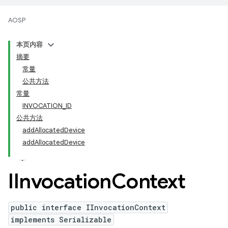
AOSP
本页内容
摘要
常量
公共方法
常量
INVOCATION_ID
公共方法
addAllocatedDevice
addAllocatedDevice
IInvocation
Context
public interface IInvocationContext
implements Serializable