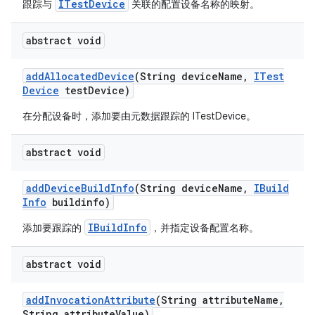
ITestDevice
跟踪与
关联的配置设备名称的映射。
abstract void
add
Allocated
Device
(String device
Name
,
ITest
Device
test
Device)
在分配设备时，添加要由元数据跟踪的 ITestDevice。
abstract void
add
Device
Build
Info
(String device
Name
,
IBuild
Info
buildinfo)
IBuildInfo
添加要跟踪的
，并指定设备配置名称。
abstract void
add
Invocation
Attribute
(String attribute
Name
,
String attribute
Value)