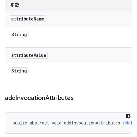
参数
attribute
Name
String
attribute
Value
String
add
Invocation
Attributes
public abstract void addInvocationAttributes (
Mult