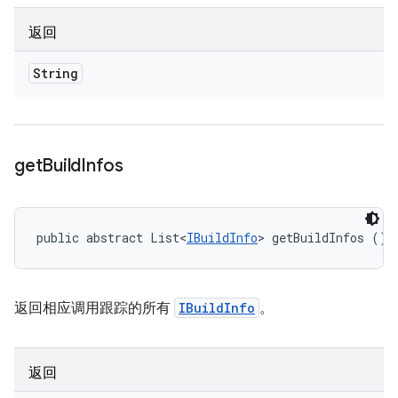
返回
String
get
Build
Infos
public abstract List<
IBuildInfo
> getBuildInfos ()
返回相应调用跟踪的所有
IBuildInfo
。
返回