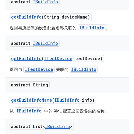
abstract
IBuild
Info
get
Build
Info
(String device
Name)
IBuildInfo
返回与所提供的设备配置名称关联的
。
abstract
IBuild
Info
get
Build
Info
(
ITest
Device
test
Device)
ITestDevice
IBuildInfo
返回与
关联的
abstract String
get
Build
Info
Name
(
IBuild
Info
info)
IBuildInfo
从
中的 XML 配置返回设备集的名称。
abstract List<
IBuild
Info
>