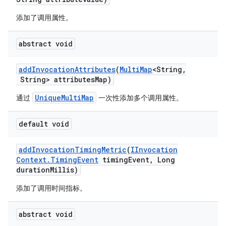
添加了调用属性。
abstract void
add
Invocation
Attributes
(
Multi
Map
<String
,
String> attributes
Map)
UniqueMultiMap
通过
一次性添加多个调用属性。
default void
add
Invocation
Timing
Metric
(
IInvocation
Context
.
Timing
Event
timing
Event
,
Long
duration
Millis)
添加了调用时间指标。
abstract void