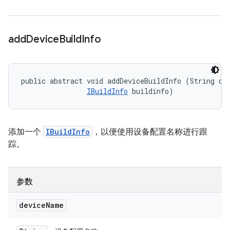
add
Device
Build
Info
public abstract void addDeviceBuildInfo (String dev
IBuildInfo
 buildinfo)
添加一个
IBuildInfo
，以便使用设备配置名称进行跟
踪。
参数
device
Name