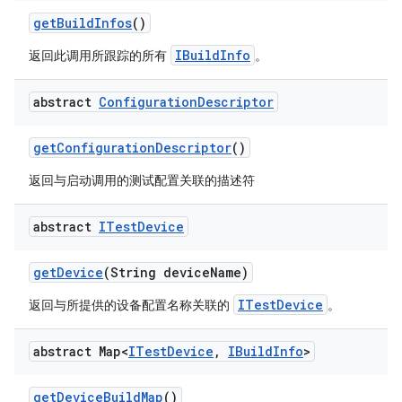
get
Build
Infos
()
IBuildInfo
返回此调用所跟踪的所有
。
abstract
Configuration
Descriptor
get
Configuration
Descriptor
()
返回与启动调用的测试配置关联的描述符
abstract
ITest
Device
get
Device
(String device
Name)
ITestDevice
返回与所提供的设备配置名称关联的
。
abstract Map<
ITest
Device
,
IBuild
Info
>
get
Device
Build
Map
()