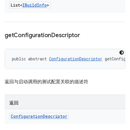
List<
IBuild
Info
>
get
Configuration
Descriptor
public abstract 
ConfigurationDescriptor
 getConfigu
返回与启动调用的测试配置关联的描述符
返回
Configuration
Descriptor