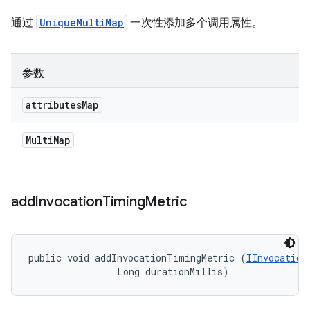
通过
UniqueMultiMap
一次性添加多个调用属性。
参数
attributes
Map
Multi
Map
add
Invocation
Timing
Metric
public void addInvocationTimingMetric (
IInvocation
                Long durationMillis)