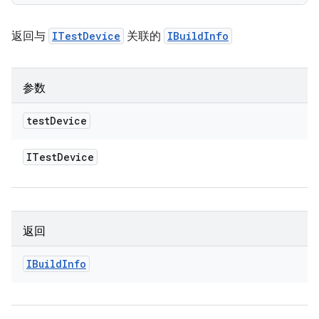
返回与
ITestDevice
关联的
IBuildInfo
参数
test
Device
ITest
Device
返回
IBuild
Info