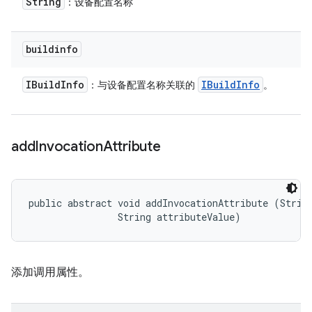
String
：设备配置名称
buildinfo
IBuild
Info
IBuild
Info
：与设备配置名称关联的
。
add
Invocation
Attribute
public abstract void addInvocationAttribute (String
                String attributeValue)
添加调用属性。