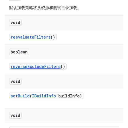
默认加载策略将从资源和测试目录加载。
void
reevaluate
Filters
()
boolean
reverse
Exclude
Filters
()
void
set
Build
(
IBuild
Info
build
Info)
void