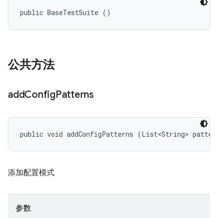
public BaseTestSuite ()
公共方法
add
Config
Patterns
public void addConfigPatterns (List<String> patter
添加配置模式
参数