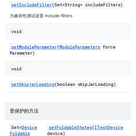
set
Include
Filter
(Set<String> include
Filters)
为兼容性测试设置 include-filters
void
set
Module
Parameter
(
Module
Parameters
force
Parameter)
void
set
Skipjar
Loading
(boolean skip
Jar
Loading)
受保护的方法
Set<
Device
get
Foldable
States
(
ITest
Device
Foldable
device)