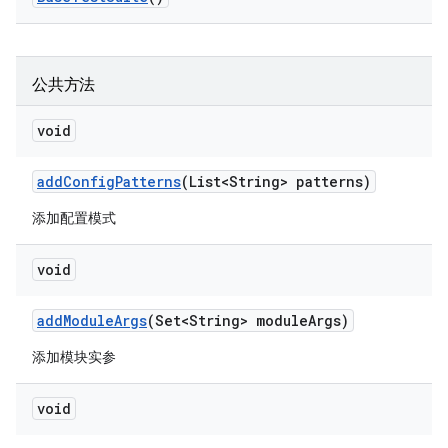
公共方法
void
add
Config
Patterns
(List<String> patterns)
添加配置模式
void
add
Module
Args
(Set<String> module
Args)
添加模块实参
void