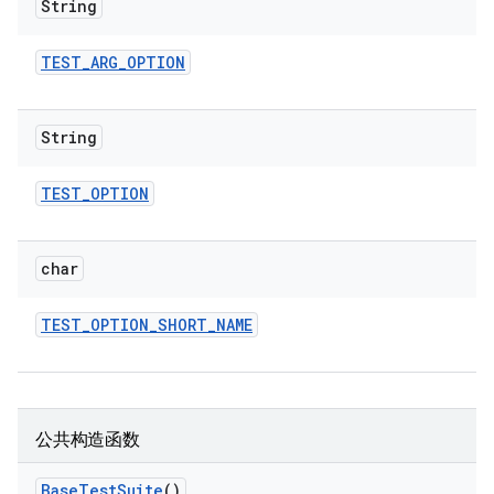
String
TEST
_
ARG
_
OPTION
String
TEST
_
OPTION
char
TEST
_
OPTION
_
SHORT
_
NAME
公共构造函数
Base
Test
Suite
()