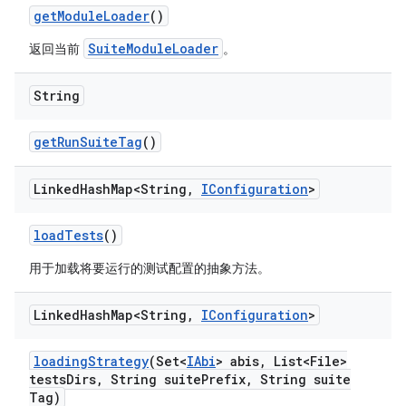
get
Module
Loader
()
SuiteModuleLoader
返回当前
。
String
get
Run
Suite
Tag
()
Linked
Hash
Map<String
,
IConfiguration
>
load
Tests
()
用于加载将要运行的测试配置的抽象方法。
Linked
Hash
Map<String
,
IConfiguration
>
loading
Strategy
(Set<
IAbi
> abis
,
List<File>
tests
Dirs
,
String suite
Prefix
,
String suite
Tag)