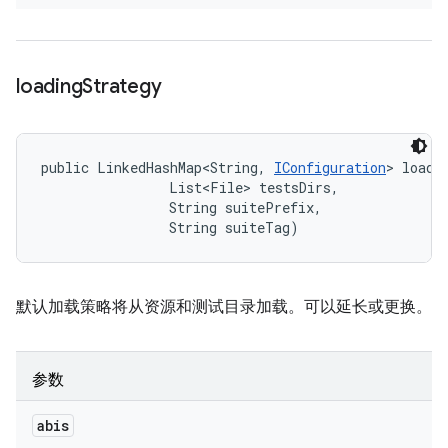
loading
Strategy
public LinkedHashMap<String, 
IConfiguration
> loadi
                List<File> testsDirs, 

                String suitePrefix, 

                String suiteTag)
默认加载策略将从资源和测试目录加载。可以延长或更换。
参数
abis