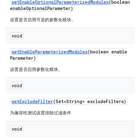
set
Enable
Optional
Parameterized
Modules
(boolean
enable
Optional
Parameter)
设置是否启用可选的参数化模块。
void
set
Enable
Parameterized
Modules
(boolean enable
Parameter)
设置是否启用参数化模块。
void
set
Exclude
Filter
(Set<String> exclude
Filters)
为兼容性测试设置排除过滤条件
void