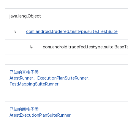
java.lang.Object
↳
com.android.tradefed.testtype.suite.ITestSuite
↳
com.android.tradefed.testtype.suite.BaseTest
已知的直接子类
AtestRunner
、
ExecutionPlanSuiteRunner
、
TestMappingSuiteRunner
已知的间接子类
AtestExecutionPlanSuiteRunner