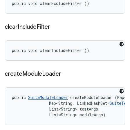
public void clearExcludeFilter ()
clear
Include
Filter
public void clearIncludeFilter ()
create
Module
Loader
public 
SuiteModuleLoader
 createModuleLoader (Map<S
                Map<String, LinkedHashSet<
SuiteTes
                List<String> testArgs, 

                List<String> moduleArgs)