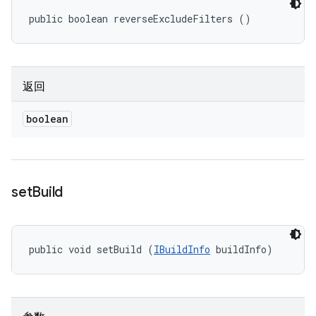
public boolean reverseExcludeFilters ()
返回
boolean
set
Build
public void setBuild (
IBuildInfo
 buildInfo)