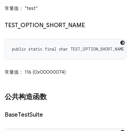
常量值： "test"
TEST
_
OPTION
_
SHORT
_
NAME
public static final char TEST_OPTION_SHORT_NAME
常量值： 116 (0x00000074)
公共构造函数
Base
Test
Suite