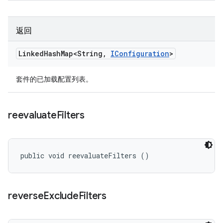
返回
Linked
Hash
Map<String
,
IConfiguration
>
套件的已加载配置列表。
reevaluate
Filters
public void reevaluateFilters ()
reverse
Exclude
Filters