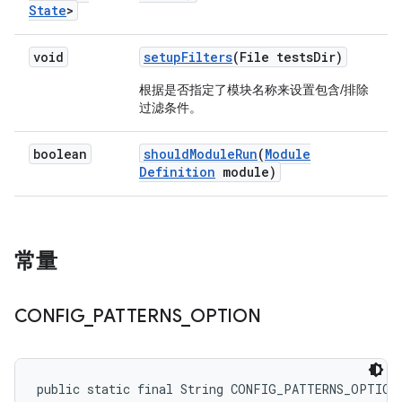
State
>
void
setup
Filters
(File tests
Dir)
根据是否指定了模块名称来设置包含/排除
过滤条件。
boolean
should
Module
Run
(
Module
Definition
module)
常量
CONFIG
_
PATTERNS
_
OPTION
public static final String CONFIG_PATTERNS_OPTION