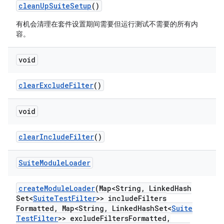
clean
Up
Suite
Setup
()
有机会清理在套件设置期间需要但运行测试不需要的所有内
容。
void
clear
Exclude
Filter
()
void
clear
Include
Filter
()
Suite
Module
Loader
create
Module
Loader
(Map<String
,
Linked
Hash
Set<
Suite
Test
Filter
>> include
Filters
Formatted
,
Map<String
,
Linked
Hash
Set<
Suite
Test
Filter
>> exclude
Filters
Formatted
,