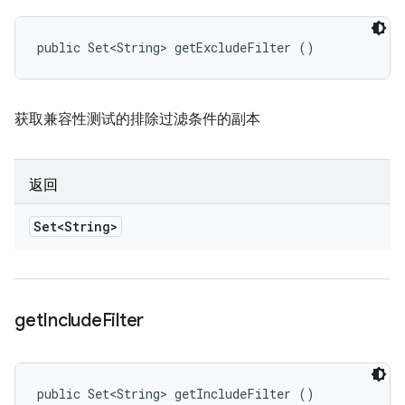
public Set<String> getExcludeFilter ()
获取兼容性测试的排除过滤条件的副本
返回
Set<String>
get
Include
Filter
public Set<String> getIncludeFilter ()