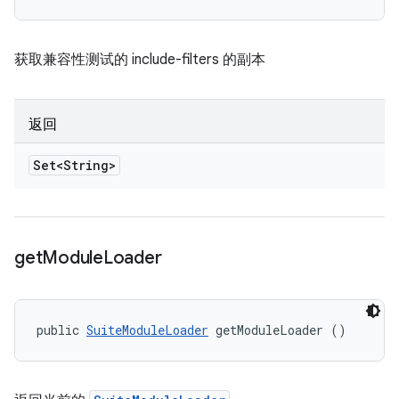
获取兼容性测试的 include-filters 的副本
返回
Set<String>
get
Module
Loader
public 
SuiteModuleLoader
 getModuleLoader ()