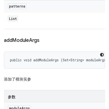
patterns
List
add
Module
Args
public void addModuleArgs (Set<String> moduleArgs)
添加了模块实参
参数
module
Args