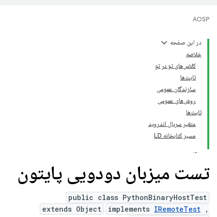
AOSP
در این صفحه
خلاصه
کلاس‌های تو در تو
ثابت‌ها
سازندگان عمومی
روش‌های عمومی
ثابت‌ها
متغیر سریال اندروید
مسیر کتابخانه LD
تست میزبان دودویی پایتون
public class PythonBinaryHostTest
extends Object
implements
IRemoteTest
,