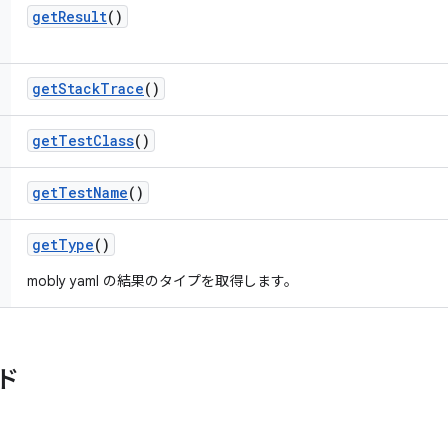
get
Result
()
get
Stack
Trace
()
get
Test
Class
()
get
Test
Name
()
get
Type
()
mobly yaml の結果のタイプを取得します。
ド