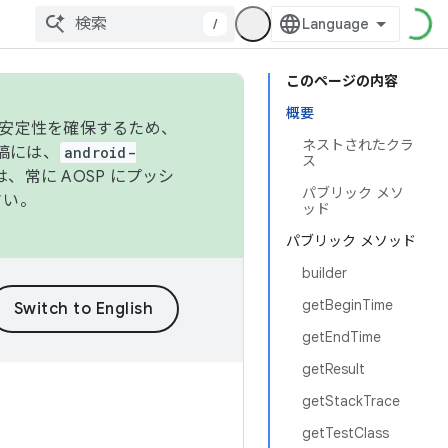
/
このページの内容
概要
の安定性を確保するため、
ネストされたクラ
投稿には、
android-
ス
、常に AOSP にプッシ
パブリック メソ
さい。
ッド
パブリック メソッド
builder
getBeginTime
getEndTime
getResult
getStackTrace
getTestClass