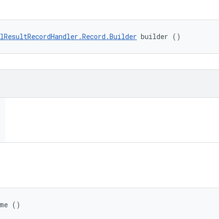
lResultRecordHandler.Record.Builder
 builder ()
ime ()