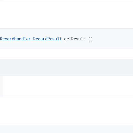
RecordHandler.RecordResult
 getResult ()