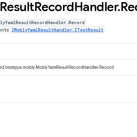
Result
Record
Handler
.
Re
blyYamlResultRecordHandler.Record
ents
IMoblyYamlResultHandler.ITestResult
ed.testtype.mobly.MoblyYamlResultRecordHandler.Record