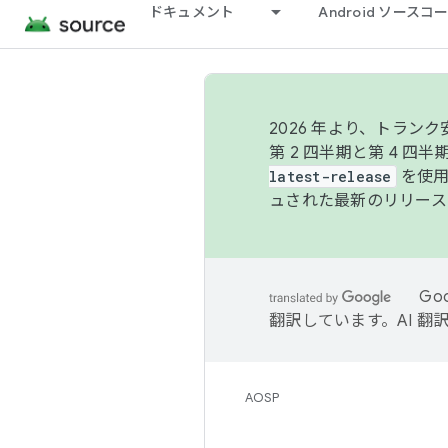
ドキュメント
Android ソース
2026 年より、トラ
第 2 四半期と第 4 四
latest-release
を使用
ュされた最新のリリース
Go
翻訳しています。AI 
AOSP