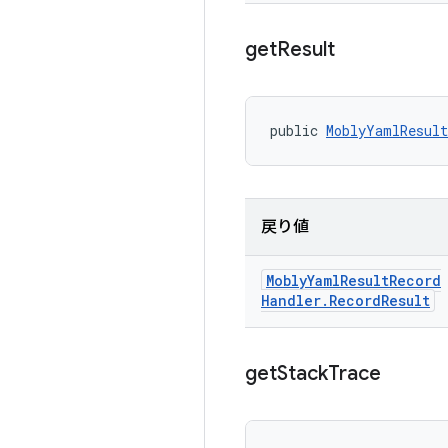
get
Result
public 
MoblyYamlResult
戻り値
Mobly
Yaml
Result
Record
Handler
.
Record
Result
get
Stack
Trace