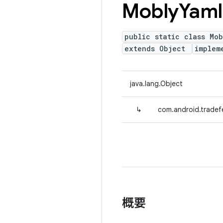
Mobly
Yaml
public static class Mo
extends Object
implem
java.lang.Object
↳
com.android.tradef
概要