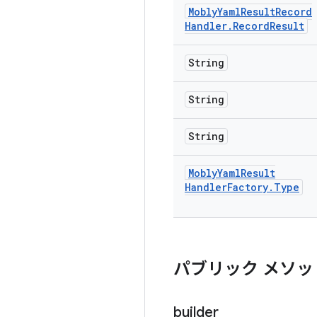
Mobly
Yaml
Result
Record
Handler
.
Record
Result
String
String
String
Mobly
Yaml
Result
Handler
Factory
.
Type
パブリック メソッ
builder