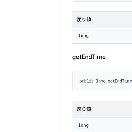
戻り値
long
get
End
Time
public long getEndTim
戻り値
long