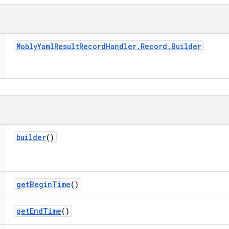
Mobly
Yaml
Result
Record
Handler
.
Record
.
Builder
builder
()
get
Begin
Time
()
get
End
Time
()