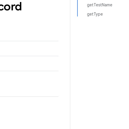
cord
getTestName
getType