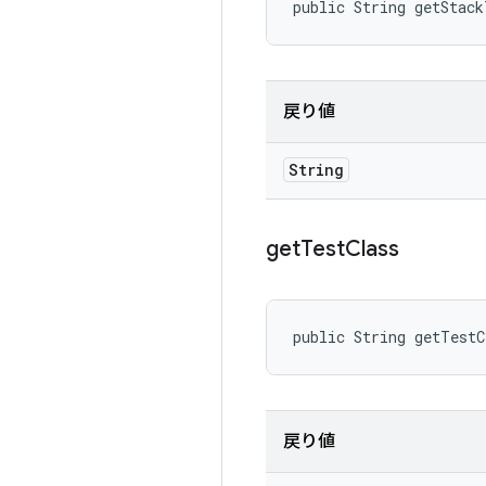
public String getStac
戻り値
String
get
Test
Class
public String getTest
戻り値