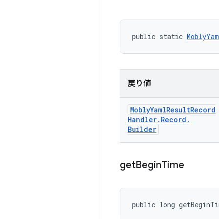
public static 
MoblyYam
戻り値
Mobly
Yaml
Result
Record
Handler
.
Record
.
Builder
get
Begin
Time
public long getBeginT