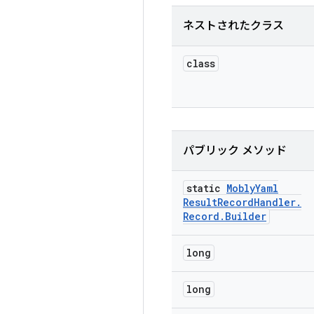
ネストされたクラス
class
パブリック メソッド
static
Mobly
Yaml
Result
Record
Handler
.
Record
.
Builder
long
long