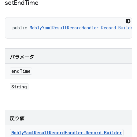
set
End
Time
public 
MoblyYamlResultRecordHandler.Record.Builder
パラメータ
end
Time
String
戻り値
Mobly
Yaml
Result
Record
Handler
.
Record
.
Builder