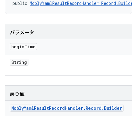
public 
MoblyYamlResultRecordHandler.Record.Builder
パラメータ
begin
Time
String
戻り値
Mobly
Yaml
Result
Record
Handler
.
Record
.
Builder