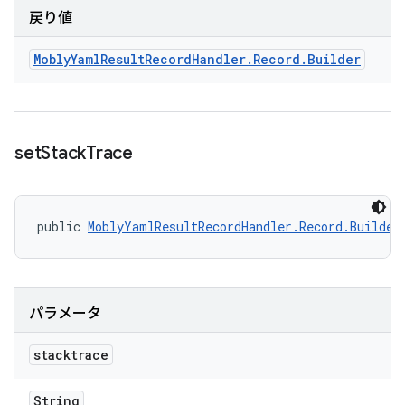
戻り値
Mobly
Yaml
Result
Record
Handler
.
Record
.
Builder
set
Stack
Trace
public 
MoblyYamlResultRecordHandler.Record.Builder
パラメータ
stacktrace
String