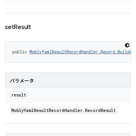
set
Result
public 
MoblyYamlResultRecordHandler.Record.Builder
パラメータ
result
Mobly
Yaml
Result
Record
Handler
.
Record
Result