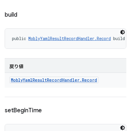
build
public 
MoblyYamlResultRecordHandler.Record
 build (
戻り値
Mobly
Yaml
Result
Record
Handler
.
Record
set
Begin
Time