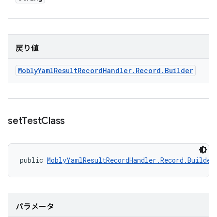
戻り値
Mobly
Yaml
Result
Record
Handler
.
Record
.
Builder
set
Test
Class
public 
MoblyYamlResultRecordHandler.Record.Builder
パラメータ