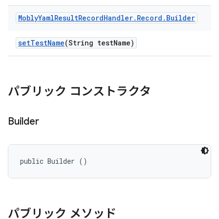
Mobly
Yaml
Result
Record
Handler
.
Record
.
Builder
set
Test
Name
(String test
Name)
パブリック コンストラクタ
Builder
public Builder ()
パブリック メソッド