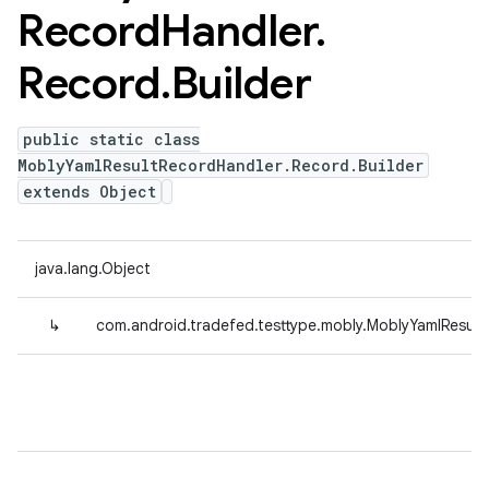
Record
Handler
.
Record
.
Builder
public static class
MoblyYamlResultRecordHandler.Record.Builder
extends Object
java.lang.Object
↳
com.android.tradefed.testtype.mobly.MoblyYamlResult