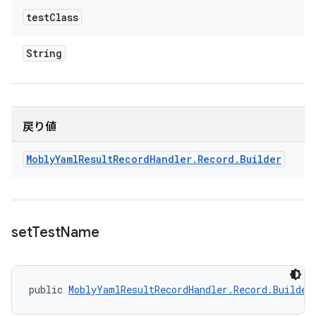
test
Class
String
戻り値
Mobly
Yaml
Result
Record
Handler
.
Record
.
Builder
set
Test
Name
public 
MoblyYamlResultRecordHandler.Record.Builder