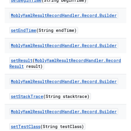
set
Begin
Time
(String begin
Time)
Mobly
Yaml
Result
Record
Handler
.
Record
.
Builder
set
End
Time
(String end
Time)
Mobly
Yaml
Result
Record
Handler
.
Record
.
Builder
set
Result
(
Mobly
Yaml
Result
Record
Handler
.
Record
Result
result)
Mobly
Yaml
Result
Record
Handler
.
Record
.
Builder
set
Stack
Trace
(String stacktrace)
Mobly
Yaml
Result
Record
Handler
.
Record
.
Builder
set
Test
Class
(String test
Class)