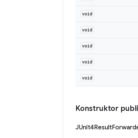
void
void
void
void
void
Konstruktor publ
JUnit4Result
Forward