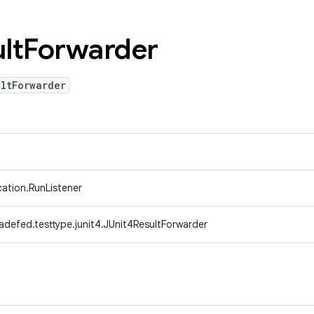
lt
Forwarder
ltForwarder
ication.RunListener
adefed.testtype.junit4.JUnit4ResultForwarder