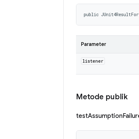
public JUnit4ResultFor
Parameter
listener
Metode publik
test
Assumption
Failur