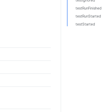
testIgnored
testRunFinished
testRunStarted
testStarted