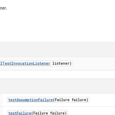
ner.
(
ITest
Invocation
Listener
listener)
test
Assumption
Failure
(Failure failure)
test
Failure
(Failure failure)