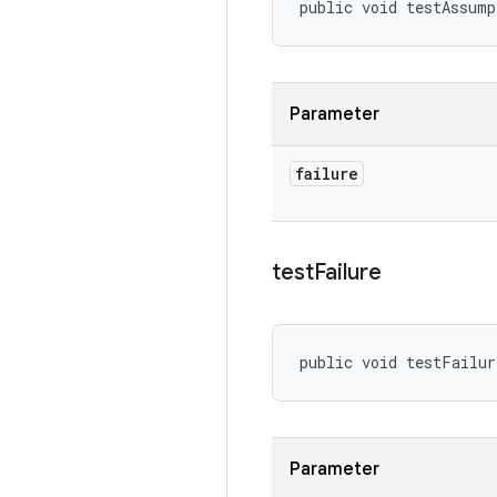
public void testAssum
Parameter
failure
test
Failure
public void testFailu
Parameter