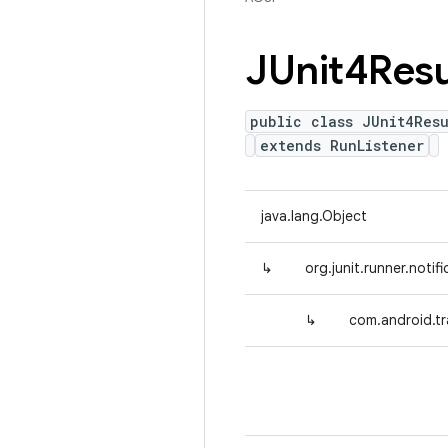
JUnit4Resu
public class JUnit4Resu
extends RunListener
java.lang.Object
↳
org.junit.runner.notif
↳
com.android.tr