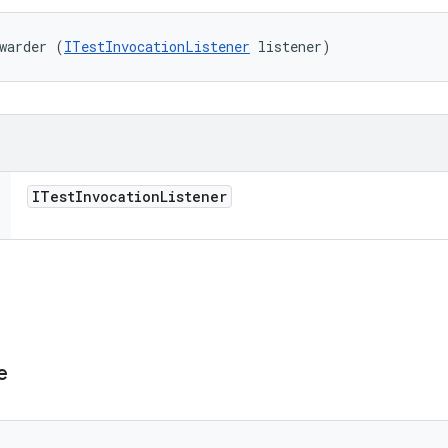
warder (
ITestInvocationListener
 listener)
ITest
Invocation
Listener
e