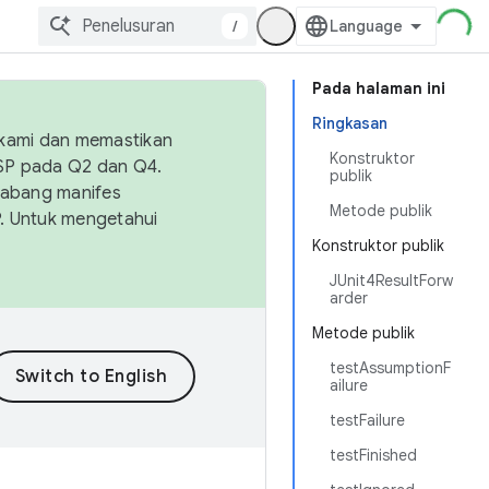
/
Pada halaman ini
Ringkasan
 kami dan memastikan
Konstruktor
OSP pada Q2 dan Q4.
publik
Cabang manifes
Metode publik
SP. Untuk mengetahui
Konstruktor publik
JUnit4ResultForw
arder
Metode publik
testAssumptionF
ailure
testFailure
testFinished