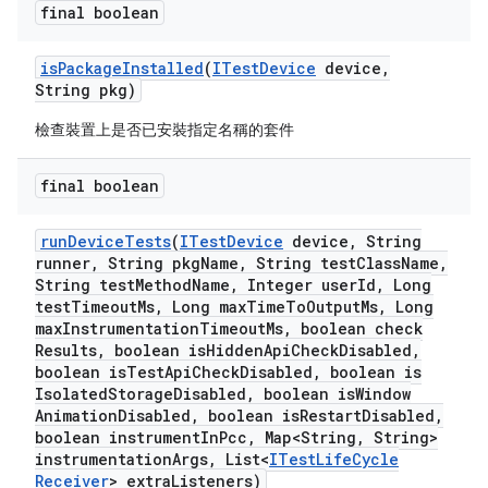
final boolean
is
Package
Installed
(
ITest
Device
device
,
String pkg)
檢查裝置上是否已安裝指定名稱的套件
final boolean
run
Device
Tests
(
ITest
Device
device
,
String
runner
,
String pkg
Name
,
String test
Class
Name
,
String test
Method
Name
,
Integer user
Id
,
Long
test
Timeout
Ms
,
Long max
Time
To
Output
Ms
,
Long
max
Instrumentation
Timeout
Ms
,
boolean check
Results
,
boolean is
Hidden
Api
Check
Disabled
,
boolean is
Test
Api
Check
Disabled
,
boolean is
Isolated
Storage
Disabled
,
boolean is
Window
Animation
Disabled
,
boolean is
Restart
Disabled
,
boolean instrument
In
Pcc
,
Map<String
,
String>
instrumentation
Args
,
List<
ITest
Life
Cycle
Receiver
> extra
Listeners)