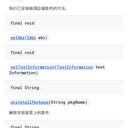
執行已安裝檢測設備套件的方法。
final void
set
Abi
(
IAbi
abi)
final void
set
Test
Information
(
Test
Information
test
Information)
final String
uninstall
Package
(String pkg
Name)
解除安裝裝置上的套件。
final String