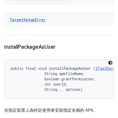
Target
Setup
Error
install
Package
As
User
public final void installPackageAsUser (
ITestDevic
                String apkFileName, 

                boolean grantPermission, 

                int userId, 

                String... options)
在指定裝置上為特定使用者安裝指定名稱的 APK。