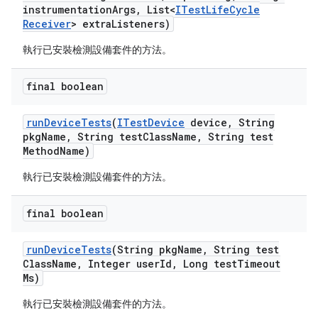
instrumentation
Args
,
List<
ITest
Life
Cycle
Receiver
> extra
Listeners)
執行已安裝檢測設備套件的方法。
final boolean
run
Device
Tests
(
ITest
Device
device
,
String
pkg
Name
,
String test
Class
Name
,
String test
Method
Name)
執行已安裝檢測設備套件的方法。
final boolean
run
Device
Tests
(String pkg
Name
,
String test
Class
Name
,
Integer user
Id
,
Long test
Timeout
Ms)
執行已安裝檢測設備套件的方法。