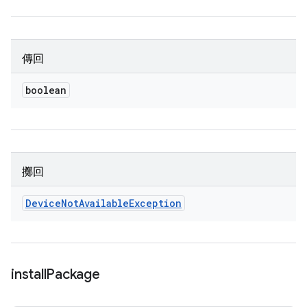
傳回
boolean
擲回
Device
Not
Available
Exception
install
Package