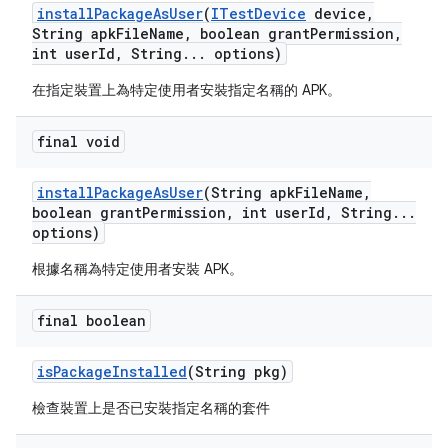
install
Package
As
User
(
ITest
Device
device
,
String apk
File
Name
,
boolean grant
Permission
,
int user
Id
,
String
.
.
.
options)
在指定裝置上為特定使用者安裝指定名稱的 APK。
final void
install
Package
As
User
(String apk
File
Name
,
boolean grant
Permission
,
int user
Id
,
String
.
.
.
options)
根據名稱為特定使用者安裝 APK。
final boolean
is
Package
Installed
(String pkg)
檢查裝置上是否已安裝指定名稱的套件