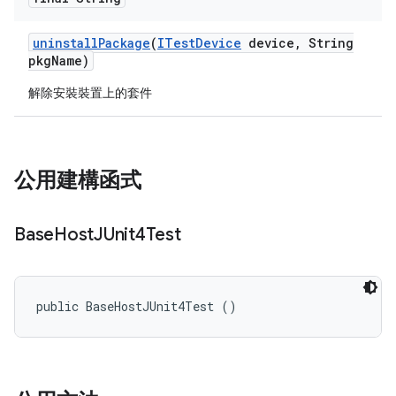
uninstall
Package
(
ITest
Device
device
,
String
pkg
Name)
解除安裝裝置上的套件
公用建構函式
Base
Host
JUnit4Test
public BaseHostJUnit4Test ()