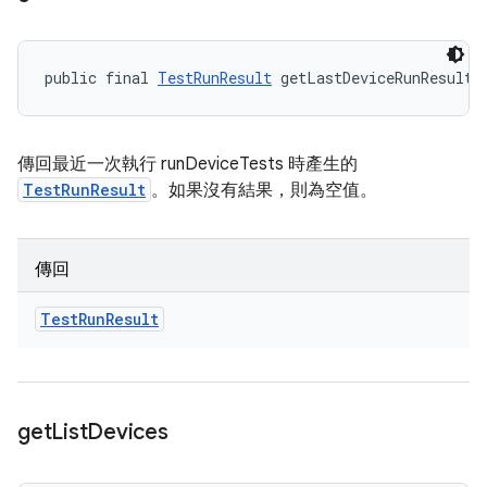
public final 
TestRunResult
 getLastDeviceRunResults
傳回最近一次執行 runDeviceTests 時產生的
TestRunResult
。如果沒有結果，則為空值。
傳回
Test
Run
Result
get
List
Devices