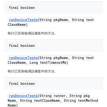
final boolean
run
Device
Tests
(String pkg
Name
,
String test
Class
Name)
執行已安裝檢測設備套件的方法。
final boolean
run
Device
Tests
(String pkg
Name
,
String test
Class
Name
,
Long test
Timeout
Ms)
執行已安裝檢測設備套件的方法。
final boolean
run
Device
Tests
(String runner
,
String pkg
Name
,
String test
Class
Name
,
String test
Method
Name)