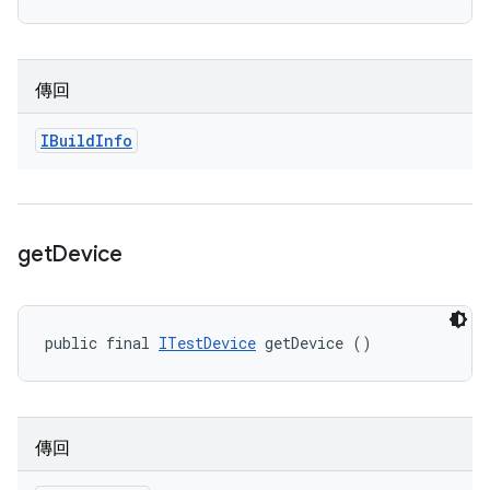
傳回
IBuild
Info
get
Device
public final 
ITestDevice
 getDevice ()
傳回