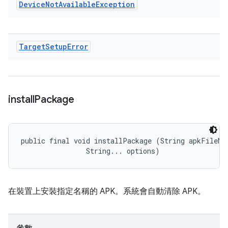
Device
Not
Available
Exception
Target
Setup
Error
install
Package
public final void installPackage (String apkFileNam
                String... options)
在裝置上安裝指定名稱的 APK。系統會自動清除 APK。