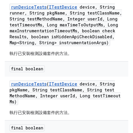
run
Device
Tests
(
ITest
Device
device
,
String
runner
,
String pkg
Name
,
String test
Class
Name
,
String test
Method
Name
,
Integer user
Id
,
Long
test
Timeout
Ms
,
Long max
Time
To
Output
Ms
,
Long
max
Instrumentation
Timeout
Ms
,
boolean check
Results
,
boolean is
Hidden
Api
Check
Disabled
,
Map<String
,
String> instrumentation
Args)
執行已安裝檢測設備套件的方法。
final boolean
run
Device
Tests
(
ITest
Device
device
,
String
pkg
Name
,
String test
Class
Name
,
String test
Method
Name
,
Integer user
Id
,
Long test
Timeout
Ms)
執行已安裝檢測設備套件的方法。
final boolean