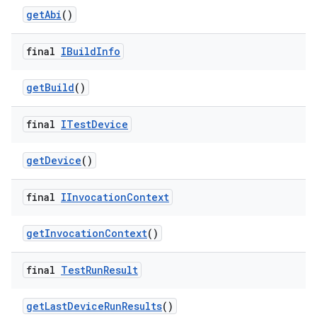
get
Abi
()
final
IBuild
Info
get
Build
()
final
ITest
Device
get
Device
()
final
IInvocation
Context
get
Invocation
Context
()
final
Test
Run
Result
get
Last
Device
Run
Results
()