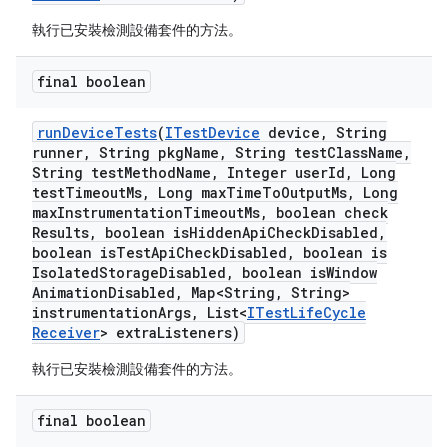
執行已安裝檢測設備套件的方法。
final boolean
run
Device
Tests
(
ITest
Device
device
,
String
runner
,
String pkg
Name
,
String test
Class
Name
,
String test
Method
Name
,
Integer user
Id
,
Long
test
Timeout
Ms
,
Long max
Time
To
Output
Ms
,
Long
max
Instrumentation
Timeout
Ms
,
boolean check
Results
,
boolean is
Hidden
Api
Check
Disabled
,
boolean is
Test
Api
Check
Disabled
,
boolean is
Isolated
Storage
Disabled
,
boolean is
Window
Animation
Disabled
,
Map<String
,
String>
instrumentation
Args
,
List<
ITest
Life
Cycle
Receiver
> extra
Listeners)
執行已安裝檢測設備套件的方法。
final boolean