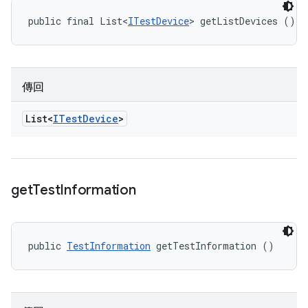
public final List<
ITestDevice
> getListDevices ()
傳回
List<
ITest
Device
>
get
Test
Information
public 
TestInformation
 getTestInformation ()