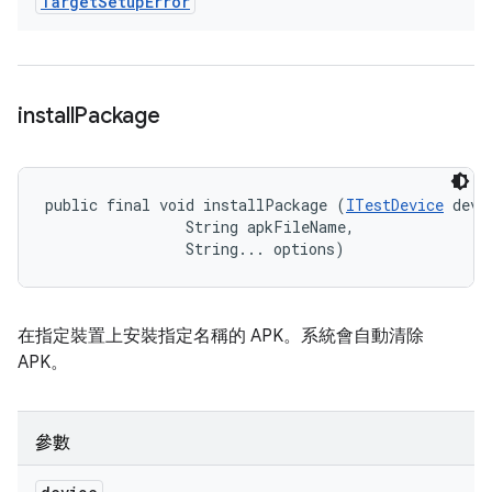
Target
Setup
Error
install
Package
public final void installPackage (
ITestDevice
 devic
                String apkFileName, 

                String... options)
在指定裝置上安裝指定名稱的 APK。系統會自動清除
APK。
參數