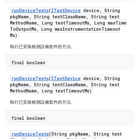
run
Device
Tests
(
ITest
Device
device
,
String
pkg
Name
,
String test
Class
Name
,
String test
Method
Name
,
Long test
Timeout
Ms
,
Long max
Time
To
Output
Ms
,
Long max
Instrumentation
Timeout
Ms)
執行已安裝檢測設備套件的方法。
final boolean
run
Device
Tests
(
ITest
Device
device
,
String
pkg
Name
,
String test
Class
Name
,
String test
Method
Name
,
Long test
Timeout
Ms)
執行已安裝檢測設備套件的方法。
final boolean
run
Device
Tests
(String pkg
Name
,
String test