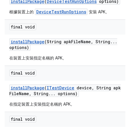
install
Package
(
Device
Test
Run
Options
options)
DeviceTestRunOptions
根據裝置上的
安裝 APK。
final void
install
Package
(String apk
File
Name
,
String
.
.
.
options)
在裝置上安裝指定名稱的 APK。
final void
install
Package
(
ITest
Device
device
,
String apk
File
Name
,
String
.
.
.
options)
在指定裝置上安裝指定名稱的 APK。
final void