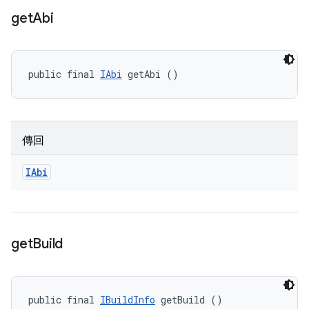
get
Abi
public final 
IAbi
 getAbi ()
傳回
IAbi
get
Build
public final 
IBuildInfo
 getBuild ()