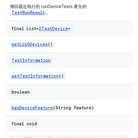
傳回最近執行的 runDeviceTests 產生的
TestRunResult
。
final List<
ITest
Device
>
get
List
Devices
()
Test
Information
get
Test
Information
()
boolean
has
Device
Feature
(String feature)
final void