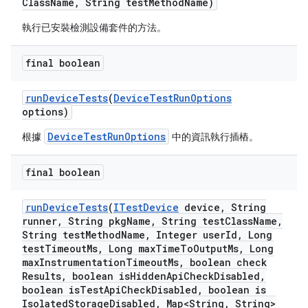
Class
Name
,
String test
Method
Name)
執行已安裝檢測設備套件的方法。
final boolean
run
Device
Tests
(
Device
Test
Run
Options
options)
DeviceTestRunOptions
根據
中的資訊執行插樁。
final boolean
run
Device
Tests
(
ITest
Device
device
,
String
runner
,
String pkg
Name
,
String test
Class
Name
,
String test
Method
Name
,
Integer user
Id
,
Long
test
Timeout
Ms
,
Long max
Time
To
Output
Ms
,
Long
max
Instrumentation
Timeout
Ms
,
boolean check
Results
,
boolean is
Hidden
Api
Check
Disabled
,
boolean is
Test
Api
Check
Disabled
,
boolean is
Isolated
Storage
Disabled
,
Map<String
,
String>