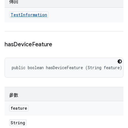
傳回
Test
Information
has
Device
Feature
public boolean hasDeviceFeature (String feature)
參數
feature
String