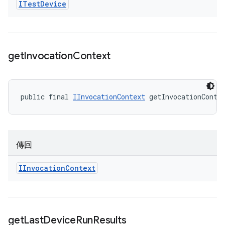
ITest
Device
get
Invocation
Context
public final 
IInvocationContext
 getInvocationConte
傳回
IInvocation
Context
get
Last
Device
Run
Results