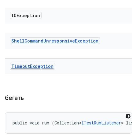
IOException
Shell
Command
Unresponsive
Exception
Timeout
Exception
бегать
public void run (Collection<
ITestRunListener
> list