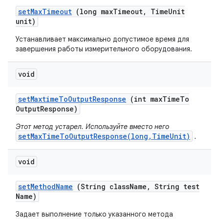
set
Max
Timeout
(long max
Timeout
,
Time
Unit
unit)
Устанавливает максимально допустимое время для
завершения работы измерительного оборудования.
void
set
Maxtime
To
Output
Response
(int max
Time
To
Output
Response)
Этот метод устарел. Используйте вместо него
setMaxTimeToOutputResponse(long,TimeUnit)
.
void
set
Method
Name
(String class
Name
,
String test
Name)
Задает выполнение только указанного метода