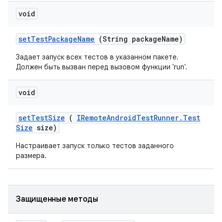
void
set
Test
Package
Name
(String package
Name)
Задает запуск всех тестов в указанном пакете.
Должен быть вызван перед вызовом функции 'run'.
void
set
Test
Size
(
IRemote
Android
Test
Runner
.
Test
Size
size)
Настраивает запуск только тестов заданного
размера.
Защищенные методы