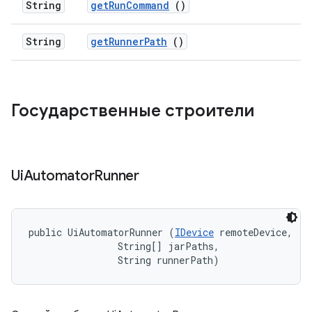
String
get
Run
Command
()
String
get
Runner
Path
()
Государственные строители
Ui
Automator
Runner
public UiAutomatorRunner (
IDevice
 remoteDevice, 

                String[] jarPaths, 

                String runnerPath)