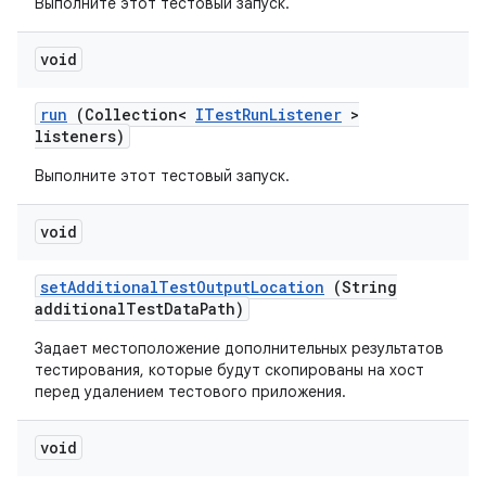
Выполните этот тестовый запуск.
void
run
(Collection<
ITest
Run
Listener
>
listeners)
Выполните этот тестовый запуск.
void
set
Additional
Test
Output
Location
(String
additional
Test
Data
Path)
Задает местоположение дополнительных результатов
тестирования, которые будут скопированы на хост
перед удалением тестового приложения.
void