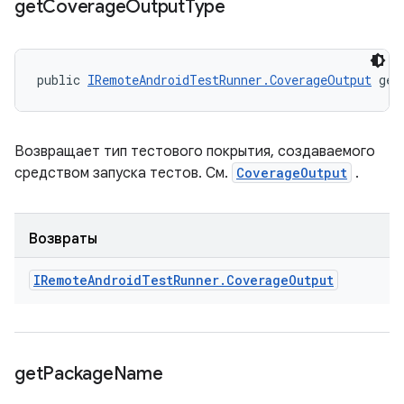
get
Coverage
Output
Type
public 
IRemoteAndroidTestRunner.CoverageOutput
 get
Возвращает тип тестового покрытия, создаваемого
средством запуска тестов. См.
CoverageOutput
.
Возвраты
IRemote
Android
Test
Runner
.
Coverage
Output
get
Package
Name