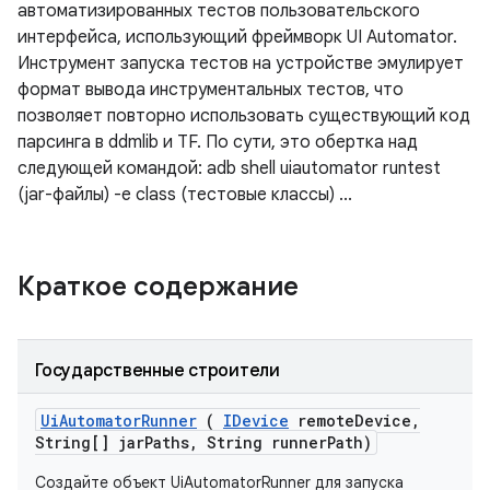
автоматизированных тестов пользовательского
интерфейса, использующий фреймворк UI Automator.
Инструмент запуска тестов на устройстве эмулирует
формат вывода инструментальных тестов, что
позволяет повторно использовать существующий код
парсинга в ddmlib и TF. По сути, это обертка над
следующей командой: adb shell uiautomator runtest
(jar-файлы) -e class (тестовые классы) ...
Краткое содержание
Государственные строители
Ui
Automator
Runner
(
IDevice
remote
Device
,
String[] jar
Paths
,
String runner
Path)
Создайте объект UiAutomatorRunner для запуска