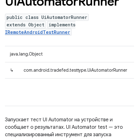
Ui
Automator
Runner
public class UiAutomatorRunner
extends Object
implements
IRemoteAndroidTestRunner
java.lang.Object
↳
com.android.tradefed.testtype.UiAutomatorRunner
Запускает тест UI Automator на устройстве и
сообщает о результатах. UI Automator test — это
специализированный инструмент для запуска