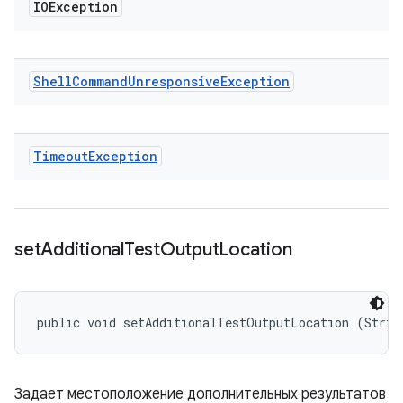
IOException
Shell
Command
Unresponsive
Exception
Timeout
Exception
set
Additional
Test
Output
Location
public void setAdditionalTestOutputLocation (Strin
Задает местоположение дополнительных результатов