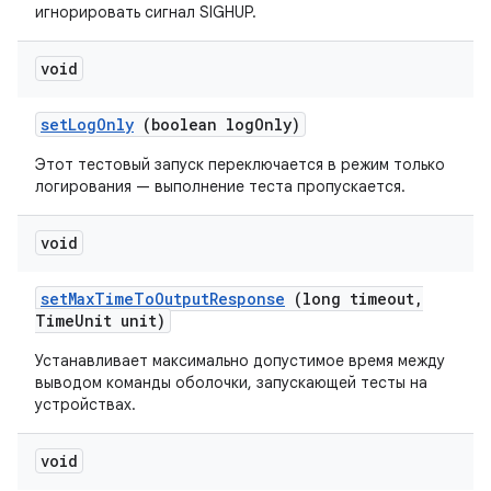
игнорировать сигнал SIGHUP.
void
set
Log
Only
(boolean log
Only)
Этот тестовый запуск переключается в режим только
логирования — выполнение теста пропускается.
void
set
Max
Time
To
Output
Response
(long timeout
,
Time
Unit unit)
Устанавливает максимально допустимое время между
выводом команды оболочки, запускающей тесты на
устройствах.
void