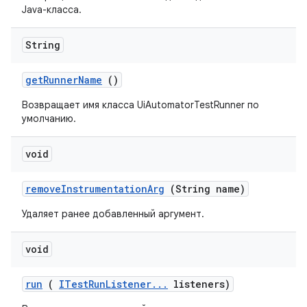
Java-класса.
String
get
Runner
Name
()
Возвращает имя класса UiAutomatorTestRunner по
умолчанию.
void
remove
Instrumentation
Arg
(String name)
Удаляет ранее добавленный аргумент.
void
run
(
ITest
Run
Listener
.
.
.
listeners)