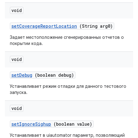
void
set
Coverage
Report
Location
(String arg0)
Задает местоположение сгенерированных отчетов о
покрытии кода.
void
set
Debug
(boolean debug)
Устанавливает режим отладки для данного тестового
запуска.
void
set
Ignore
Sighup
(boolean value)
Устанавливает в uiautomator параметр, позволяющий