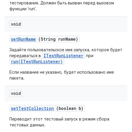
тестирования. Должен быть вызван перед вызовом
функции 'run'.
void
set
Run
Name
(String run
Name)
Задайте пользовательское имя запуска, которое будет
ITestRunListener
передаваться в
при
run(ITestRunListener)
Если название не указано, будет использовано имя
пакета.
void
set
Test
Collection
(boolean b)
Переводит этот тестовый запуск в режим сбора
тестовых данных.