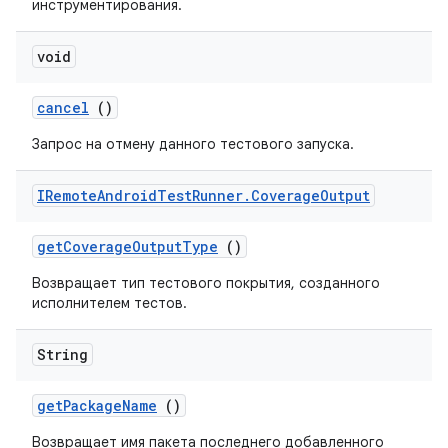
инструментирования.
void
cancel
()
Запрос на отмену данного тестового запуска.
IRemote
Android
Test
Runner
.
Coverage
Output
get
Coverage
Output
Type
()
Возвращает тип тестового покрытия, созданного
исполнителем тестов.
String
get
Package
Name
()
Возвращает имя пакета последнего добавленного