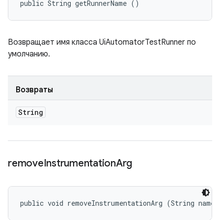
public String getRunnerName ()
Возвращает имя класса UiAutomatorTestRunner по
умолчанию.
Возвраты
String
remove
Instrumentation
Arg
public void removeInstrumentationArg (String name)