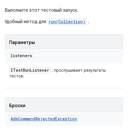
Выполните этот тестовый запуск.
Удобный метод для
run(Collection)
.
Параметры
listeners
ITest
Run
Listener
: прослушивает результаты
тестов.
Броски
Adb
Command
Rejected
Exception