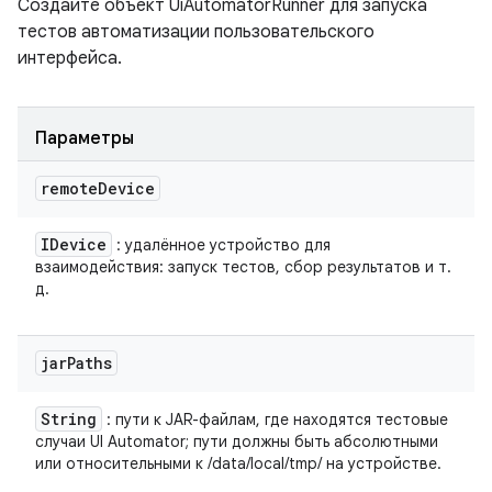
Создайте объект UiAutomatorRunner для запуска
тестов автоматизации пользовательского
интерфейса.
Параметры
remote
Device
IDevice
: удалённое устройство для
взаимодействия: запуск тестов, сбор результатов и т.
д.
jar
Paths
String
: пути к JAR-файлам, где находятся тестовые
случаи UI Automator; пути должны быть абсолютными
или относительными к /data/local/tmp/ на устройстве.