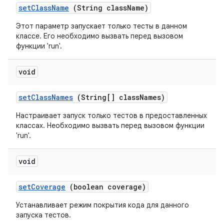
set
Class
Name
(String class
Name)
Этот параметр запускает только тесты в данном
классе. Его необходимо вызвать перед вызовом
функции 'run'.
void
set
Class
Names
(String[] class
Names)
Настраивает запуск только тестов в предоставленных
классах. Необходимо вызвать перед вызовом функции
'run'.
void
set
Coverage
(boolean coverage)
Устанавливает режим покрытия кода для данного
запуска тестов.