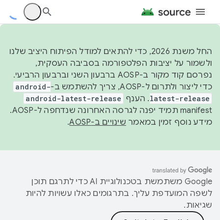
החל משנת 2026, כדי להתאים למודל הפיתוח היציב שלנו
ולשמור על יציבות הפלטפורמה בסביבה העסקית,
נפרסם קוד מקור ב-AOSP ברבעון השני וברבעון הרביעי.
כדי ליצור ולתרום ל-AOSP, צריך להשתמש ב-
android-
latest-release
. הענף
android-latest-release
manifest תמיד יפנה לגרסה האחרונה שנדחפה ל-AOSP.
מידע נוסף זמין במאמר
שינויים ב-AOSP
.
‫Google משתמשת בטכנולוגיית AI כדי לתרגם תוכן
לשפה המועדפת עליך. בתרגומים כאלו עשויות להיות
שגיאות.