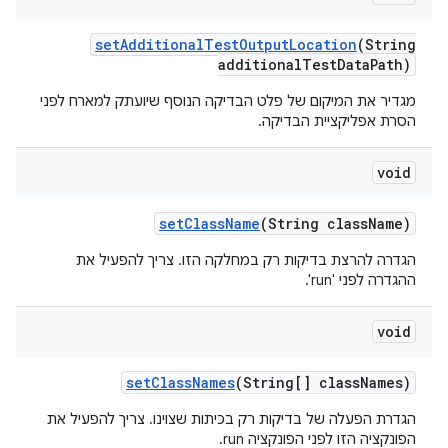
set
Additional
Test
Output
Location
(String
additional
Test
Data
Path)
מגדיר את המיקום של פלט הבדיקה הנוסף שיועתק למארח לפני
הסרת אפליקציית הבדיקה.
void
set
Class
Name
(String class
Name)
הגדרה להרצת בדיקות רק במחלקה הזו. צריך להפעיל את
ההגדרה לפני 'run'.
void
set
Class
Names
(String[] class
Names)
הגדרת הפעלה של בדיקות רק בכיתות שצוינו. צריך להפעיל את
הפונקציה הזו לפני הפונקציה run.