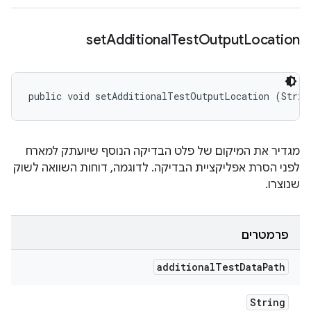
set
Additional
Test
Output
Location
public void setAdditionalTestOutputLocation (Strin
מגדיר את המיקום של פלט הבדיקה הנוסף שיועתק למארח
לפני הסרת אפליקציית הבדיקה. לדוגמה, דוחות השוואה לשוק
שנוצרו.
פרמטרים
additional
Test
Data
Path
String