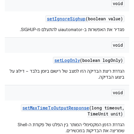
void
set
Ignore
Sighup
(boolean value)
מגדיר את האפשרות ב-uiautomator להתעלם מ-SIGHUP.
void
set
Log
Only
(boolean log
Only)
הגדרת ריצת הבדיקה הזו למצב של רישום ביומן בלבד – דילוג על
ביצוע הבדיקה.
void
set
Max
Time
To
Output
Response
(long timeout
,
Time
Unit unit)
הגדרת הזמן המקסימלי המותר בין הפלט של פקודת ה-Shell
שמריצה את הבדיקות במכשירים.