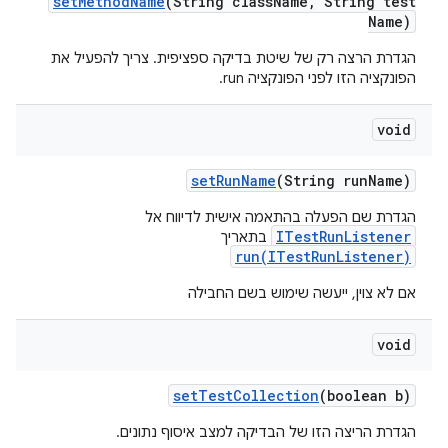
set
Method
Name
(String class
Name
,
String test
Name)
הגדרת הרצה רק של שיטת בדיקה ספציפית. צריך להפעיל את
הפונקציה הזו לפני הפונקציה run.
void
set
Run
Name
(String run
Name)
הגדרת שם הפעלה בהתאמה אישית לדיווח אל
ITestRunListener
בתאריך
run(ITestRunListener)
אם לא צוין, ייעשה שימוש בשם החבילה
void
set
Test
Collection
(boolean b)
הגדרת הריצה הזו של הבדיקה למצב איסוף נתונים.