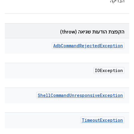
הבדיקה
הקפצת הודעות שגיאה (throw)
Adb
Command
Rejected
Exception
IOException
Shell
Command
Unresponsive
Exception
Timeout
Exception