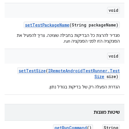
void
set
Test
Package
Name
(String package
Name)
מגדיר להרצת כל הבדיקות בחבילה שצוינה. צריך להפעיל את
הפונקציה הזו לפני הפונקציה run.
void
set
Test
Size
(
IRemote
Android
Test
Runner
.
Test
Size
size)
הגדרת הפעלה רק של בדיקות בגודל נתון.
שיטות מוגנות
get
Run
Command
()
String