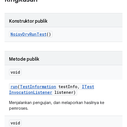
Konstruktor publik
Noisy
Dry
Run
Test
()
Metode publik
void
run
(
Test
Information
test
Info
,
ITest
Invocation
Listener
listener)
Menjalankan pengujian, dan melaporkan hasilnya ke
pemroses.
void