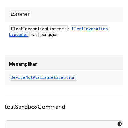
listener
ITest
Invocation
Listener
ITest
Invocation
:
Listener
hasil pengujian
Menampilkan
Device
Not
Available
Exception
test
Sandbox
Command