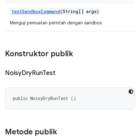
test
Sandbox
Command
(String[] args)
Menguji pemuatan perintah dengan sandbox.
Konstruktor publik
Noisy
Dry
Run
Test
public NoisyDryRunTest ()
Metode publik