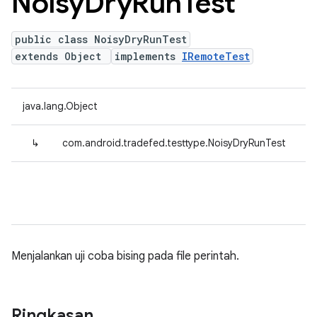
Noisy
Dry
Run
Test
public class NoisyDryRunTest
extends Object
implements
IRemoteTest
java.lang.Object
↳
com.android.tradefed.testtype.NoisyDryRunTest
Menjalankan uji coba bising pada file perintah.
Ringkasan