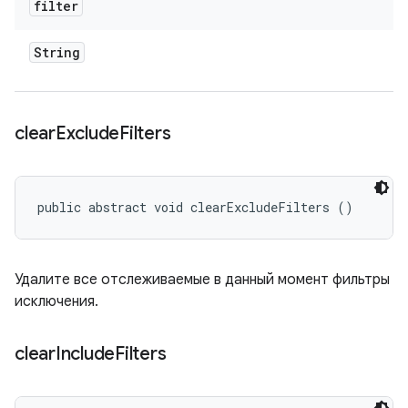
filter
String
clear
Exclude
Filters
public abstract void clearExcludeFilters ()
Удалите все отслеживаемые в данный момент фильтры
исключения.
clear
Include
Filters