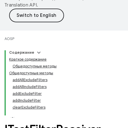
Translation API
.
AOSP
Содержание
Краткое содержание
Общедоступные методы
Общедоступные методы
addAllExcludeFilters
addAllIncludeFilters
addExcludeFilter
addIncludeFilter
clearExcludeFilters