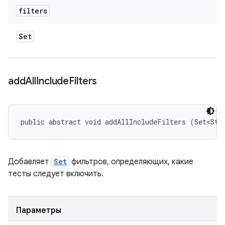
filters
Set
add
All
Include
Filters
public abstract void addAllIncludeFilters (Set<Str
Добавляет
Set
фильтров, определяющих, какие
тесты следует включить.
Параметры