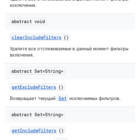
исключения.
abstract void
clear
Include
Filters
()
Удалите все отслеживаемые в данный момент фильтры
включения.
abstract Set<String>
get
Exclude
Filters
()
Set
Возвращает текущий
исключаемых фильтров.
abstract Set<String>
get
Include
Filters
()