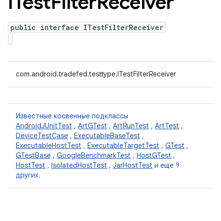
ITest
Filter
Receiver
public interface ITestFilterReceiver
com.android.tradefed.testtype.ITestFilterReceiver
Известные косвенные подклассы
AndroidJUnitTest
,
ArtGTest
,
ArtRunTest
,
ArtTest
,
DeviceTestCase
,
ExecutableBaseTest
,
ExecutableHostTest
,
ExecutableTargetTest
,
GTest
,
GTestBase
,
GoogleBenchmarkTest
,
HostGTest
,
HostTest
,
IsolatedHostTest
,
JarHostTest
и еще 9
других.