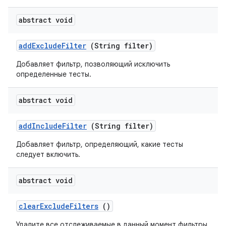
abstract void
add
Exclude
Filter
(String filter)
Добавляет фильтр, позволяющий исключить
определенные тесты.
abstract void
add
Include
Filter
(String filter)
Добавляет фильтр, определяющий, какие тесты
следует включить.
abstract void
clear
Exclude
Filters
()
Удалите все отслеживаемые в данный момент фильтры