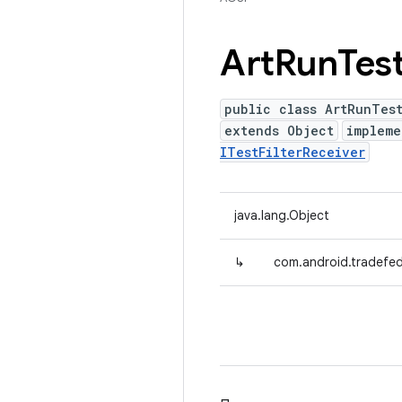
Art
Run
Tes
public class ArtRunTes
extends Object
implem
ITestFilterReceiver
java.lang.Object
↳
com.android.tradefed