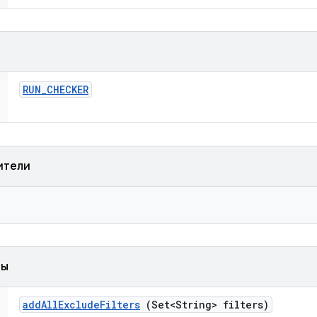
RUN
_
CHECKER
ители
ды
add
All
Exclude
Filters
(Set<String> filters)