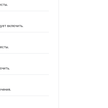
есты.
ует включить.
есты.
ючить.
ючения.