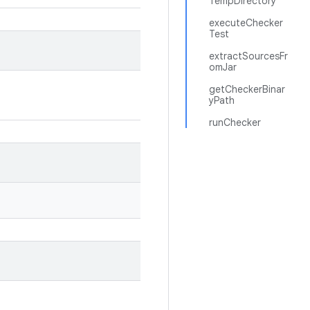
TempDirectory
executeChecker
Test
extractSourcesFr
omJar
getCheckerBinar
yPath
runChecker