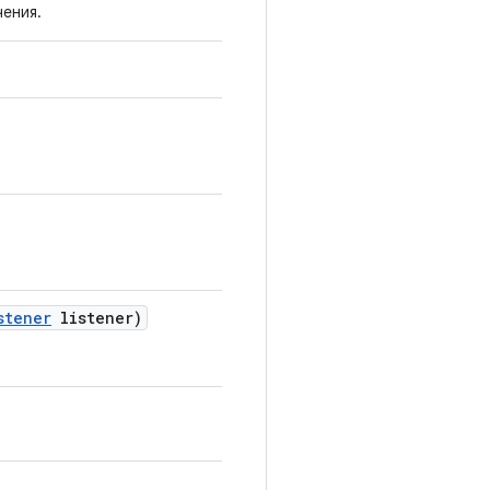
ения.
stener
listener)