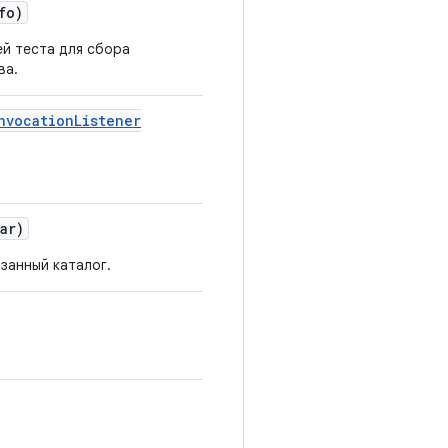
fo)
й теста для сбора
ва.
nvocation
Listener
ar)
азанный каталог.