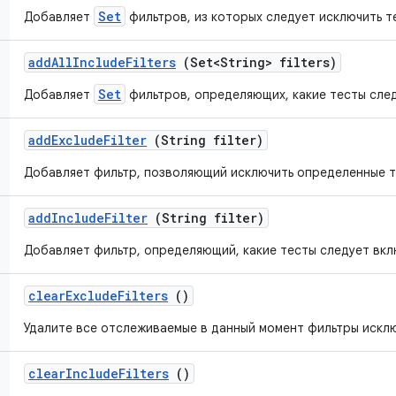
Set
Добавляет
фильтров, из которых следует исключить т
add
All
Include
Filters
(Set<String> filters)
Set
Добавляет
фильтров, определяющих, какие тесты след
add
Exclude
Filter
(String filter)
Добавляет фильтр, позволяющий исключить определенные т
add
Include
Filter
(String filter)
Добавляет фильтр, определяющий, какие тесты следует вкл
clear
Exclude
Filters
()
Удалите все отслеживаемые в данный момент фильтры искл
clear
Include
Filters
()