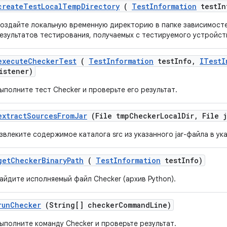
create
Test
Local
Temp
Directory
(
Test
Information
test
In
оздайте локальную временную директорию в папке зависимосте
езультатов тестирования, получаемых с тестируемого устройст
execute
Checker
Test
(
Test
Information
test
Info
,
ITest
I
istener)
ыполните тест Checker и проверьте его результат.
extract
Sources
From
Jar
(File tmp
Checker
Local
Dir
,
File j
звлеките содержимое каталога src из указанного jar-файла в ук
get
Checker
Binary
Path
(
Test
Information
test
Info)
айдите исполняемый файл Checker (архив Python).
run
Checker
(String[] checker
Command
Line)
ыполните команду Checker и проверьте результат.