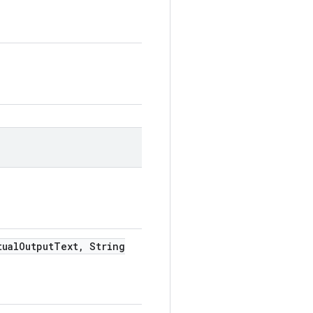
tual
Output
Text
,
String