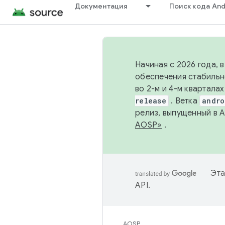
Документация
Поиск кода And
Начиная с 2026 года, 
обеспечения стабильн
во 2-м и 4-м квартала
release
. Ветка
andro
релиз, выпущенный в 
AOSP»
.
Эта
API
.
AOSP