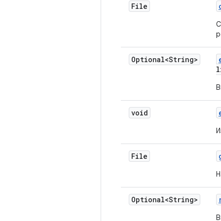
File
С
р
Optional<String>
l
В
void
И
File
Н
Optional<String>
В