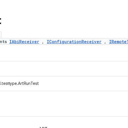
t
t
ents
IAbiReceiver
,
IConfigurationReceiver
,
IRemote
.testtype.ArtRunTest