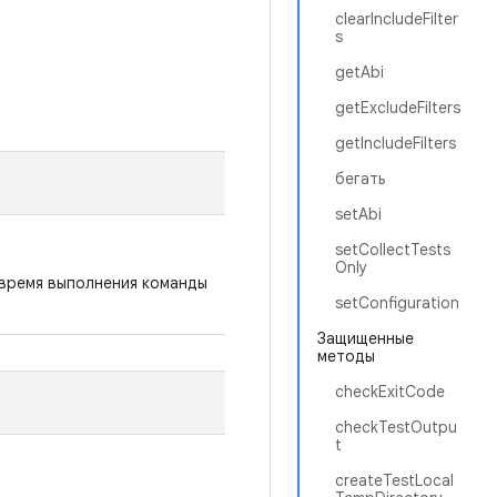
clearIncludeFilter
s
getAbi
getExcludeFilters
getIncludeFilters
бегать
setAbi
setCollectTests
Only
 время выполнения команды
setConfiguration
Защищенные
методы
checkExitCode
checkTestOutpu
t
createTestLocal