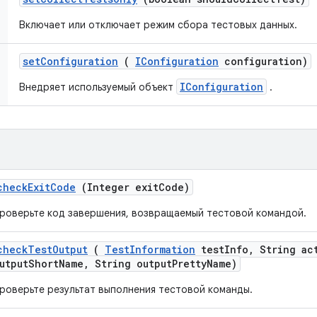
Включает или отключает режим сбора тестовых данных.
set
Configuration
(
IConfiguration
configuration)
IConfiguration
Внедряет используемый объект
.
check
Exit
Code
(Integer exit
Code)
роверьте код завершения, возвращаемый тестовой командой.
check
Test
Output
(
Test
Information
test
Info
,
String ac
utput
Short
Name
,
String output
Pretty
Name)
роверьте результат выполнения тестовой команды.