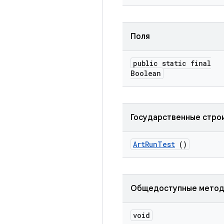
Поля
public static final
Boolean
Государственные стро
Art
Run
Test
()
Общедоступные мето
void