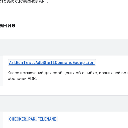
стовых сценариев ART.
жание
Art
Run
Test
.
Adb
Shell
Command
Exception
Класс исключений для сообщения об ошибке, возникшей во
оболочки ADB.
CHECKER
_
PAR
_
FILENAME