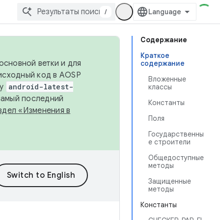
/
Содержание
Краткое
основной ветки и для
содержание
исходный код в AOSP
Вложенные
ку
android-latest-
классы
 самый последний
Константы
здел «Изменения в
Поля
Государственны
е строители
Общедоступные
методы
Защищенные
методы
Константы