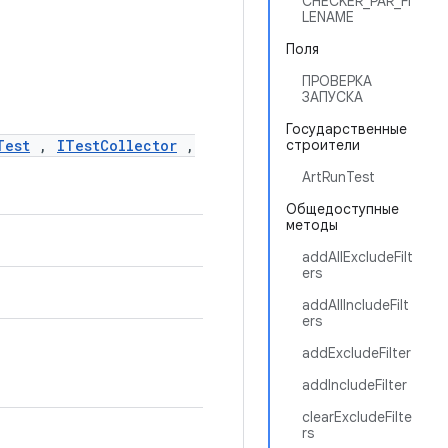
CHECKER_PAR_FI
LENAME
Поля
ПРОВЕРКА
ЗАПУСКА
Государственные
Test
,
ITestCollector
,
строители
ArtRunTest
Общедоступные
методы
addAllExcludeFilt
ers
addAllIncludeFilt
ers
addExcludeFilter
addIncludeFilter
clearExcludeFilte
rs