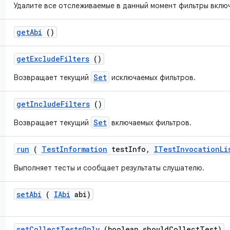
Удалите все отслеживаемые в данный момент фильтры включ
get
Abi
()
get
Exclude
Filters
()
Set
Возвращает текущий
исключаемых фильтров.
get
Include
Filters
()
Set
Возвращает текущий
включаемых фильтров.
run
(
Test
Information
test
Info
,
ITest
Invocation
Li
Выполняет тесты и сообщает результаты слушателю.
set
Abi
(
IAbi
abi)
set
Collect
Tests
Only
(boolean should
Collect
Test)