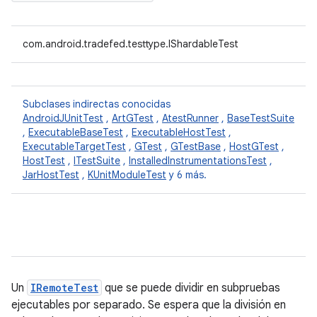
com.android.tradefed.testtype.IShardableTest
Subclases indirectas conocidas
AndroidJUnitTest
,
ArtGTest
,
AtestRunner
,
BaseTestSuite
,
ExecutableBaseTest
,
ExecutableHostTest
,
ExecutableTargetTest
,
GTest
,
GTestBase
,
HostGTest
,
HostTest
,
ITestSuite
,
InstalledInstrumentationsTest
,
JarHostTest
,
KUnitModuleTest
y 6 más.
Un
IRemoteTest
que se puede dividir en subpruebas
ejecutables por separado. Se espera que la división en