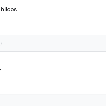
blicos
()
s