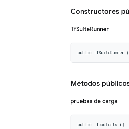
Constructores pú
Tf
Suite
Runner
public TfSuiteRunner 
Métodos público
pruebas de carga
public 
 loadTests ()