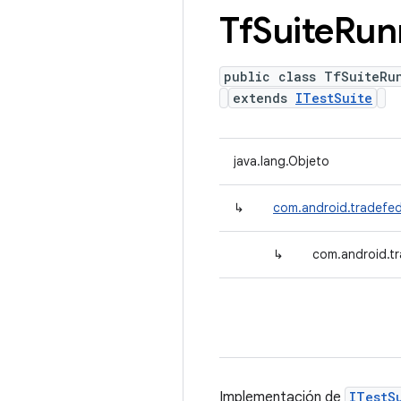
Tf
Suite
Run
public class TfSuiteRu
extends
ITestSuite
java.lang.Objeto
↳
com.android.tradefed.
↳
com.android.tr
Implementación de
ITestS