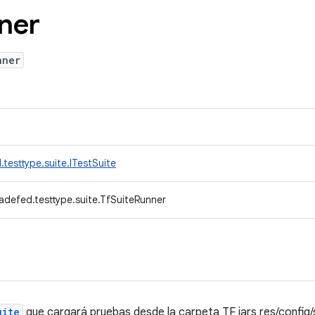
ner
nner
testtype.suite.ITestSuite
adefed.testtype.suite.TfSuiteRunner
uite
que cargará pruebas desde la carpeta TF jars res/config/s