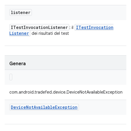
listener
ITest
Invocation
Listener
ITest
Invocation
: il
Listener
dei risultati del test
Genera
com.android.tradefed.device.DeviceNotAvailableException
Device
Not
Available
Exception