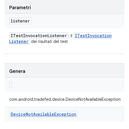
Parametri
listener
ITest
Invocation
Listener
ITest
Invocation
: il
Listener
dei risultati del test
Genera
com.android.tradefed.device.DeviceNotAvailableException
Device
Not
Available
Exception