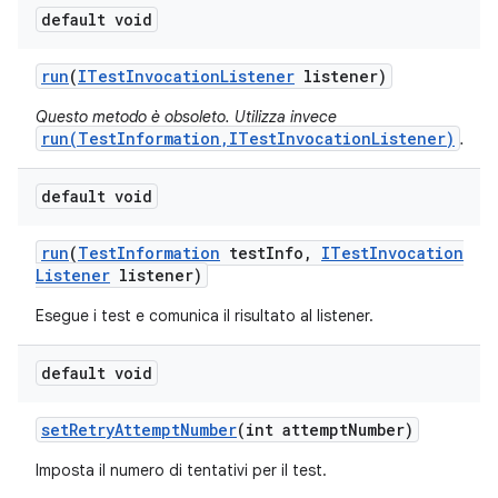
default void
run
(
ITest
Invocation
Listener
listener)
Questo metodo è obsoleto. Utilizza invece
run(TestInformation,ITestInvocationListener)
.
default void
run
(
Test
Information
test
Info
,
ITest
Invocation
Listener
listener)
Esegue i test e comunica il risultato al listener.
default void
set
Retry
Attempt
Number
(int attempt
Number)
Imposta il numero di tentativi per il test.