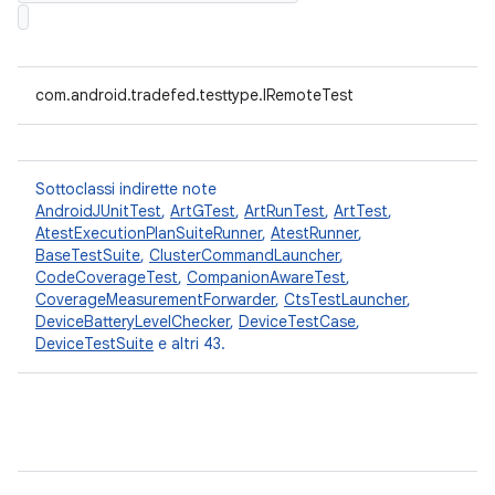
com.android.tradefed.testtype.IRemoteTest
Sottoclassi indirette note
AndroidJUnitTest
,
ArtGTest
,
ArtRunTest
,
ArtTest
,
AtestExecutionPlanSuiteRunner
,
AtestRunner
,
BaseTestSuite
,
ClusterCommandLauncher
,
CodeCoverageTest
,
CompanionAwareTest
,
CoverageMeasurementForwarder
,
CtsTestLauncher
,
DeviceBatteryLevelChecker
,
DeviceTestCase
,
DeviceTestSuite
e altri 43.