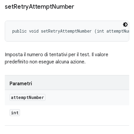
set
Retry
Attempt
Number
public void setRetryAttemptNumber (int attemptNumb
Imposta il numero di tentativi per il test. Il valore
predefinito non esegue alcuna azione.
Parametri
attempt
Number
int