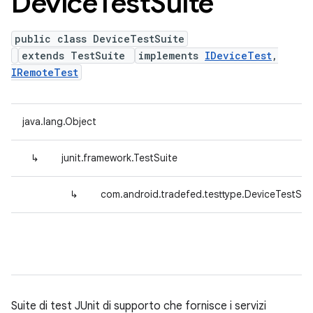
Device
Test
Suite
public class DeviceTestSuite
extends TestSuite
implements
IDeviceTest
,
IRemoteTest
java.lang.Object
↳
junit.framework.TestSuite
↳
com.android.tradefed.testtype.DeviceTestSui
Suite di test JUnit di supporto che fornisce i servizi