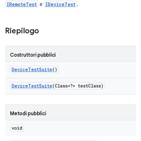
IRemoteTest
e
IDeviceTest
.
Riepilogo
Costruttori pubblici
Device
Test
Suite
()
Device
Test
Suite
(Class<?> test
Class)
Metodi pubblici
void