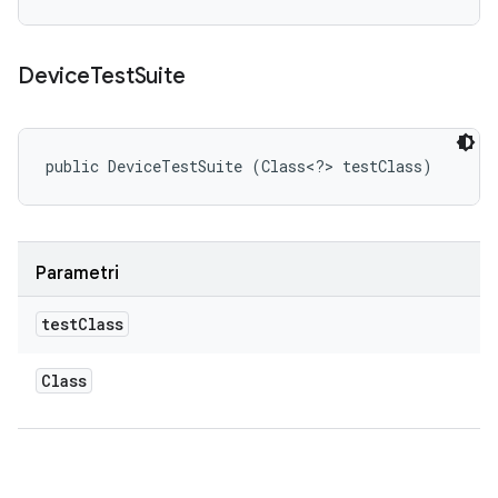
Device
Test
Suite
public DeviceTestSuite (Class<?> testClass)
Parametri
test
Class
Class