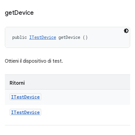
get
Device
public 
ITestDevice
 getDevice ()
Ottieni il dispositivo di test.
Ritorni
ITest
Device
ITest
Device