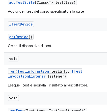
add
Test
Suite
(Class<T> test
Class)
Aggiunge i test del corso specificato alla suite
ITest
Device
get
Device
()
Ottieni il dispositivo di test.
void
run
(
Test
Information
test
Info
,
ITest
Invocation
Listener
listener)
Esegue i test e segnala il risultato all'ascoltatore.
void
run
Test
(Test test
,
Test
Result result)