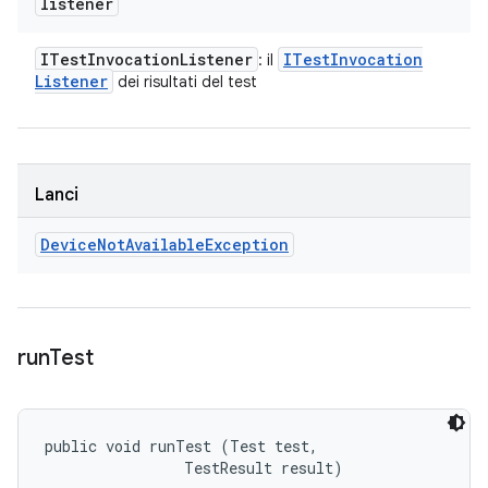
listener
ITest
Invocation
Listener
ITest
Invocation
: il
Listener
dei risultati del test
Lanci
Device
Not
Available
Exception
run
Test
public void runTest (Test test, 

                TestResult result)