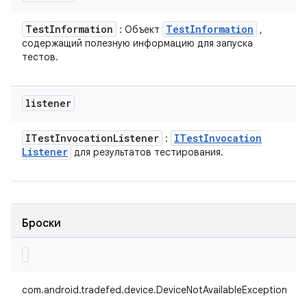
Test
Information
Test
Information
: Объект
,
содержащий полезную информацию для запуска
тестов.
listener
ITest
Invocation
Listener
ITest
Invocation
:
Listener
для результатов тестирования.
Броски
com.android.tradefed.device.DeviceNotAvailableException