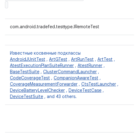
com.android.tradefed.testtype.IRemoteTest
Известные косвенные подклассы
AndroidJUnitTest
,
ArtGTest
,
ArtRunTest
,
ArtTest
,
AtestExecutionPlanSuiteRunner
,
AtestRunner
,
BaseTestSuite
,
ClusterCommandLauncher
,
CodeCoverageTest
,
CompanionAwareTest
,
CoverageMeasurementForwarder
,
CtsTestLauncher
,
DeviceBatteryLevelChecker
,
DeviceTestCase
,
DeviceTestSuite
, and 43 others.