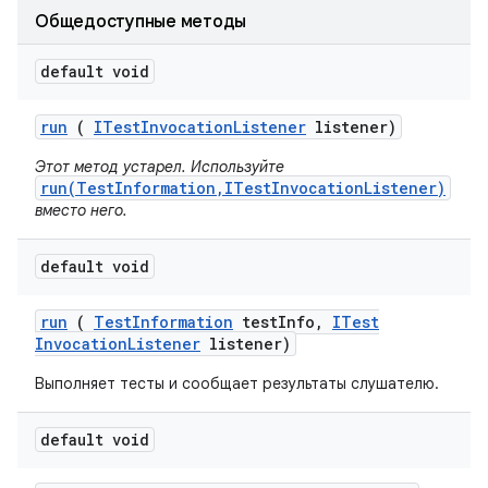
Общедоступные методы
default void
run
(
ITest
Invocation
Listener
listener)
Этот метод устарел. Используйте
run(TestInformation,ITestInvocationListener)
вместо него.
default void
run
(
Test
Information
test
Info
,
ITest
Invocation
Listener
listener)
Выполняет тесты и сообщает результаты слушателю.
default void