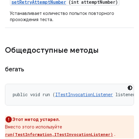
set
Retry
Attempt
Number
(int attempt
Number)
Устанавливает количество попыток повторного
прохождения теста.
Общедоступные методы
бегать
public void run (
ITestInvocationListener
 listener)
Этот метод устарел.
Вместо этого используйте
.
run(TestInformation,ITestInvocationListener)