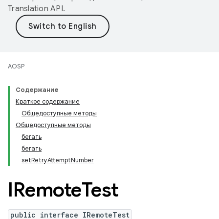
Translation API
.
AOSP
Содержание
Краткое содержание
Общедоступные методы
Общедоступные методы
бегать
бегать
setRetryAttemptNumber
IRemote
Test
public interface IRemoteTest