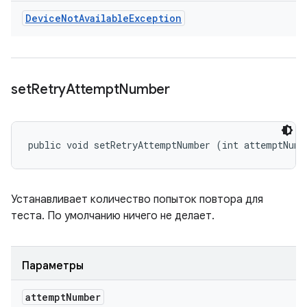
Device
Not
Available
Exception
set
Retry
Attempt
Number
public void setRetryAttemptNumber (int attemptNumb
Устанавливает количество попыток повтора для
теста. По умолчанию ничего не делает.
Параметры
attempt
Number