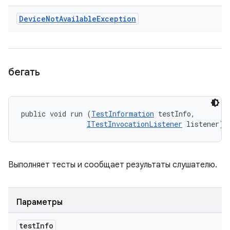
Device
Not
Available
Exception
бегать
public void run (
TestInformation
 testInfo, 

ITestInvocationListener
 listener)
Выполняет тесты и сообщает результаты слушателю.
Параметры
test
Info