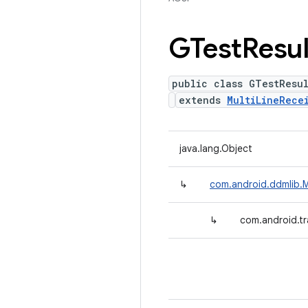
GTest
Resul
public class GTestResul
extends
MultiLineRece
java.lang.Object
↳
com.android.ddmlib.M
↳
com.android.tr