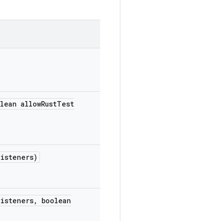
lean allow
Rust
Test
listeners)
listeners
,
boolean