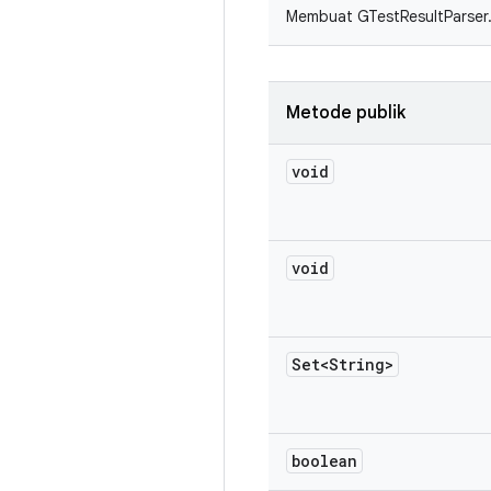
Membuat GTestResultParser
Metode publik
void
void
Set<String>
boolean