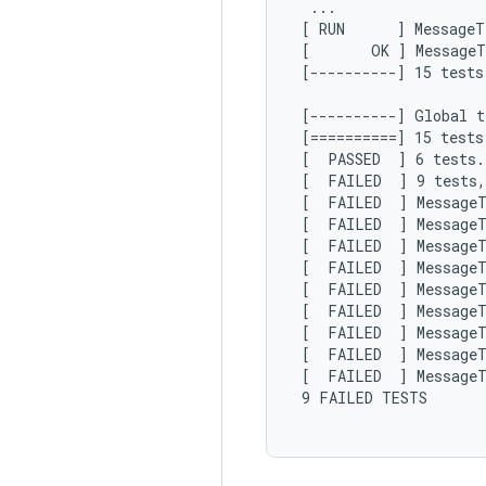
  ...

 [ RUN      ] MessageT
 [       OK ] MessageT
 [----------] 15 tests
 [----------] Global t
 [==========] 15 tests
 [  PASSED  ] 6 tests.

 [  FAILED  ] 9 tests,
 [  FAILED  ] MessageT
 [  FAILED  ] MessageT
 [  FAILED  ] MessageT
 [  FAILED  ] MessageT
 [  FAILED  ] MessageT
 [  FAILED  ] MessageT
 [  FAILED  ] MessageT
 [  FAILED  ] MessageT
 [  FAILED  ] MessageT
 9 FAILED TESTS
