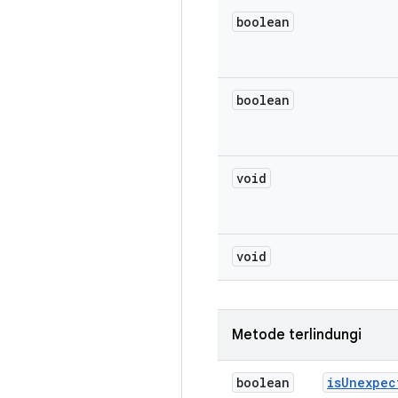
boolean
boolean
void
void
Metode terlindungi
boolean
is
Unexpec