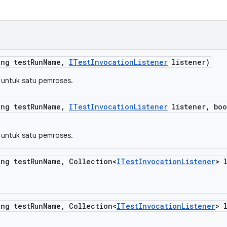
ing test
Run
Name
,
ITest
Invocation
Listener
listener)
 untuk satu pemroses.
ing test
Run
Name
,
ITest
Invocation
Listener
listener
,
boo
 untuk satu pemroses.
ing test
Run
Name
,
Collection<
ITest
Invocation
Listener
> 
.
ing test
Run
Name
,
Collection<
ITest
Invocation
Listener
> 