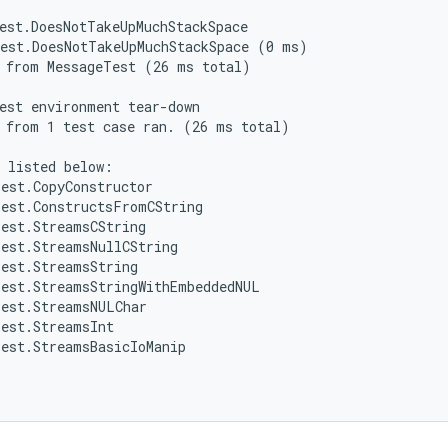
est.DoesNotTakeUpMuchStackSpace

est.DoesNotTakeUpMuchStackSpace (0 ms)

 from MessageTest (26 ms total)

est environment tear-down

 from 1 test case ran. (26 ms total)

 listed below:

est.CopyConstructor

est.ConstructsFromCString

est.StreamsCString

est.StreamsNullCString

est.StreamsString

est.StreamsStringWithEmbeddedNUL

est.StreamsNULChar

est.StreamsInt

est.StreamsBasicIoManip
