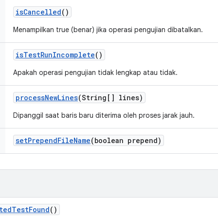
is
Cancelled
()
Menampilkan true (benar) jika operasi pengujian dibatalkan.
is
Test
Run
Incomplete
()
Apakah operasi pengujian tidak lengkap atau tidak.
process
New
Lines
(String[] lines)
Dipanggil saat baris baru diterima oleh proses jarak jauh.
set
Prepend
File
Name
(boolean prepend)
ted
Test
Found
()