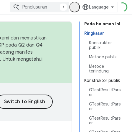
/
Pada halaman ini
Ringkasan
 kami dan memastikan
Konstruktor
OSP pada Q2 dan Q4.
publik
Cabang manifes
Metode publik
SP. Untuk mengetahui
Metode
terlindungi
Konstruktor publik
GTestResultPars
er
GTestResultPars
er
GTestResultPars
er