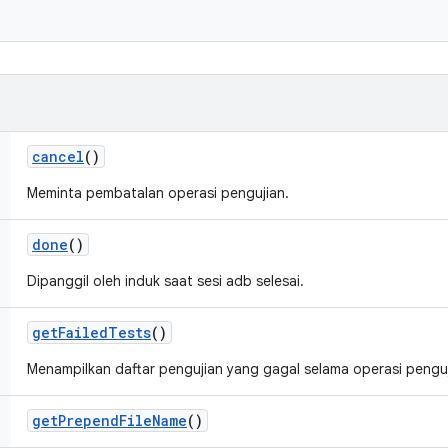
.
cancel
()
Meminta pembatalan operasi pengujian.
done
()
Dipanggil oleh induk saat sesi adb selesai.
get
Failed
Tests
()
Menampilkan daftar pengujian yang gagal selama operasi penguji
get
Prepend
File
Name
()