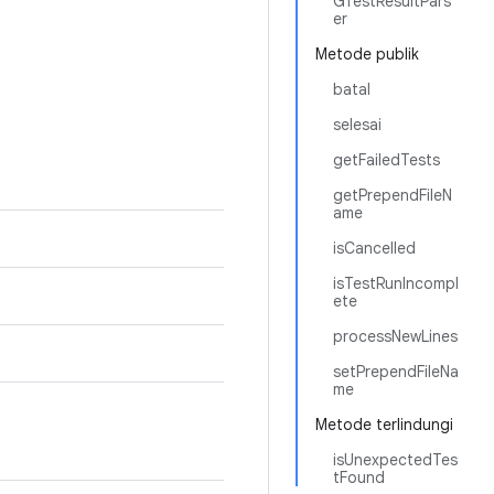
GTestResultPars
er
Metode publik
batal
selesai
getFailedTests
getPrependFileN
ame
isCancelled
isTestRunIncompl
ete
processNewLines
setPrependFileNa
me
Metode terlindungi
isUnexpectedTes
tFound