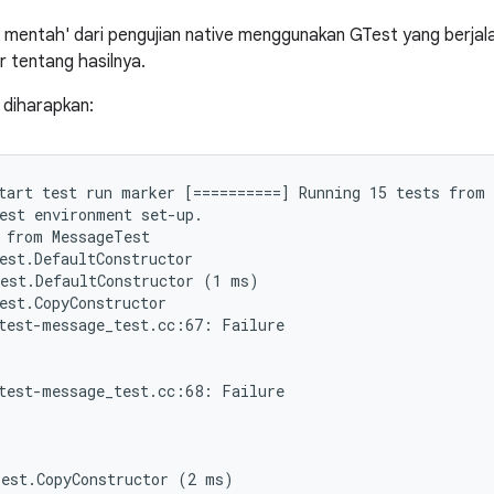
 mentah' dari pengujian native menggunakan GTest yang berjala
r tentang hasilnya.
diharapkan:
tart test run marker [==========] Running 15 tests from 
est environment set-up.

 from MessageTest

est.DefaultConstructor

est.DefaultConstructor (1 ms)

est.CopyConstructor

test-message_test.cc:67: Failure

test-message_test.cc:68: Failure

est.CopyConstructor (2 ms)
