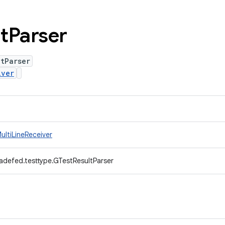
t
Parser
tParser
iver
ultiLineReceiver
adefed.testtype.GTestResultParser