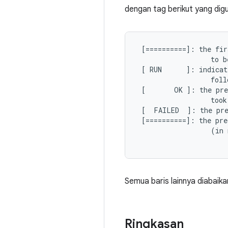
dengan tag berikut yang dig
 [==========]: the fir
                  to b
 [ RUN      ]: indicat
                  foll
 [       OK ]: the pre
                  took
 [  FAILED  ]: the pre
 [==========]: the pre
                  (in 
Semua baris lainnya diabaika
Ringkasan