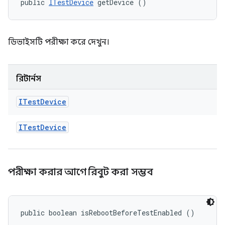
public 
ITestDevice
 getDevice ()
ডিভাইসটি পরীক্ষা করে দেখুন।
রিটার্নস
ITest
Device
ITest
Device
পরীক্ষা করার আগে রিবুট করা সম্ভব
public boolean isRebootBeforeTestEnabled ()