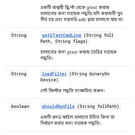
একটি অস্থায়ী স্ক্রিপ্ট থেকে gtest কমান্ড
চালানোর জন্য সহায়ক পদ্ধতি, যদি কমান্ডটি খুব
দীর্ঘ হয় এবং সরাসরি adb দ্বারা চালানো যায় না।
String
get
GTest
Cmd
Line
(String full
Path
,
String flags)
চালানোর জন্য gtest কমান্ড তৈরির সহায়ক
পদ্ধতি।
String
load
Filter
(String binary
On
Device)
গেট ফিল্টার পদ্ধতি সংজ্ঞায়িত করুন।
boolean
should
Run
File
(String full
Path)
একটি প্রদত্ত ফাইল চালানো উচিত কিনা তা
নির্ধারণ করার জন্য সহায়ক পদ্ধতি।