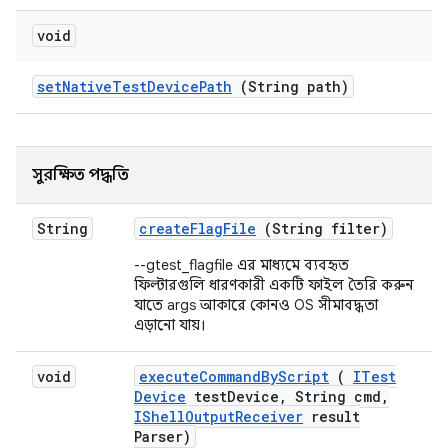
void
set
Native
Test
Device
Path
(String path)
সুরক্ষিত পদ্ধতি
String
create
Flag
File
(String filter)
--gtest_flagfile এর মাধ্যমে ব্যবহৃত
ফিল্টারগুলি ধারণকারী একটি ফাইল তৈরি করুন
যাতে args আকারে কোনও OS সীমাবদ্ধতা
এড়ানো যায়।
void
execute
Command
By
Script
(
ITest
Device
test
Device
,
String cmd
,
IShell
Output
Receiver
result
Parser)