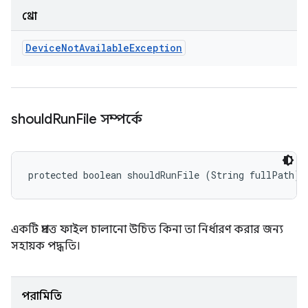
থ্রো
Device
Not
Available
Exception
should
Run
File সম্পর্কে
protected boolean shouldRunFile (String fullPath)
একটি প্রদত্ত ফাইল চালানো উচিত কিনা তা নির্ধারণ করার জন্য
সহায়ক পদ্ধতি।
পরামিতি