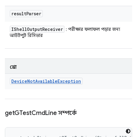
result
Parser
IShell
Output
Receiver
: পরীক্ষার ফলাফল পড়ার জন্য
আউটপুট রিসিভার
থ্রো
Device
Not
Available
Exception
get
GTest
Cmd
Line সম্পর্কে