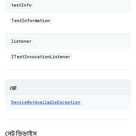
test
Info
Test
Information
listener
ITest
Invocation
Listener
থ্রো
Device
Not
Available
Exception
সেট ডিভাইস