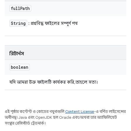
full
Path
String
: প্রশ্নবিদ্ধ ফাইলের সম্পূর্ণ পথ
রিটার্নস
boolean
যদি আমরা উক্ত ফাইলটি কার্যকর করি, তাহলে সত্য।
এই পৃষ্ঠার কন্টেন্ট ও কোডের নমুনাগুলি
Content License
-এ বর্ণিত লাইসেন্সের
অধীনস্থ। Java এবং OpenJDK হল Oracle এবং/অথবা তার অ্যাফিলিয়েট
সংস্থার রেজিস্টার্ড ট্রেডমার্ক।