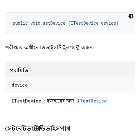
public void setDevice (
ITestDevice
 device)
পরীক্ষার অধীনে ডিভাইসটি ইনজেক্ট করুন।
পরামিতি
device
ITest
Device
ITest
Device
: ব্যবহারের জন্য
সেটনেটিভটেস্টডিভাইসপাথ