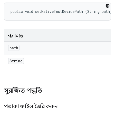
public void setNativeTestDevicePath (String path)
পরামিতি
path
String
সুরক্ষিত পদ্ধতি
পতাকা ফাইল তৈরি করুন