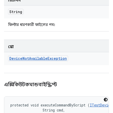
রিটার্নস
String
ফিল্টার ধারণকারী ফাইলের পথ।
থ্রো
Device
Not
Available
Exception
এক্সিকিউটকমান্ডবাইস্ক্রিপ্ট
protected void executeCommandByScript (
ITestDevice
                String cmd, 
