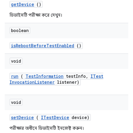
get
Device
()
ডিভাইসটি পরীক্ষা করে দেখুন।
boolean
is
Reboot
Before
Test
Enabled
()
void
run
(
Test
Information
test
Info
,
ITest
Invocation
Listener
listener)
void
set
Device
(
ITest
Device
device)
পরীক্ষার অধীনে ডিভাইসটি ইনজেক্ট করুন।