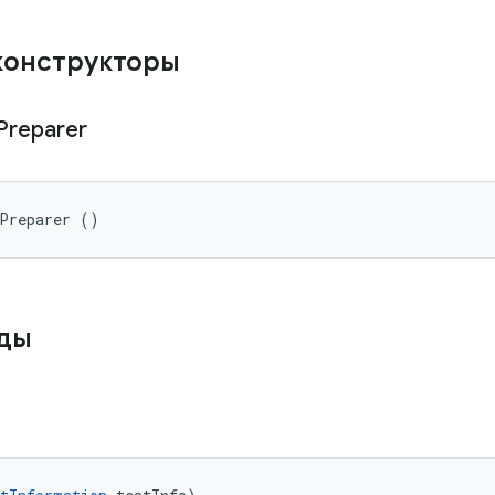
конструкторы
Preparer
tPreparer ()
оды