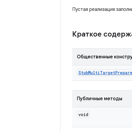
Пустая реализация запол
Краткое содер
Общественные констр
Stub
Multi
Target
Prepar
Публичные методы
void