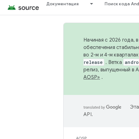
Документация
Поиск кода And
Начиная с 2026 года, 
обеспечения стабильн
во 2-м и 4-м квартала
release
. Ветка
andro
релиз, выпущенный в 
AOSP»
.
Эта
API
.
AOSP