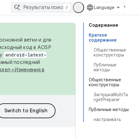
/
Содержание
Краткое
основной ветки и для
содержание
исходный код в AOSP
Общественные
ку
android-latest-
конструкторы
 самый последний
Публичные
здел «Изменения в
методы
Общественные
конструкторы
ЗаглушкаMultiTa
rgetPreparer
Публичные методы
настраивать