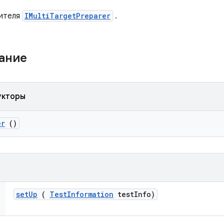
нителя
IMultiTargetPreparer
.
жание
укторы
er
()
set
Up
(
Test
Information
test
Info)