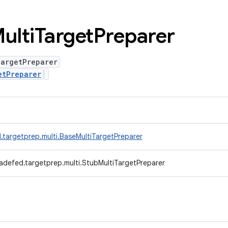
ulti
Target
Preparer
TargetPreparer
etPreparer
.targetprep.multi.BaseMultiTargetPreparer
adefed.targetprep.multi.StubMultiTargetPreparer