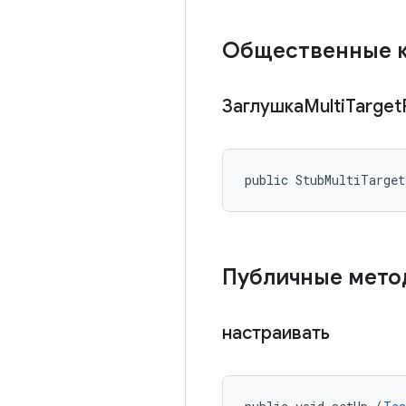
Общественные 
ЗаглушкаMulti
Target
public StubMultiTarge
Публичные мет
настраивать