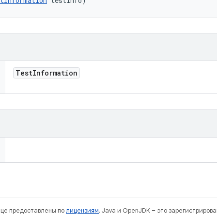
tInformation
 testInfo)
Test
Information
нице предоставлены по
лицензиям
. Java и OpenJDK – это зарегистриров