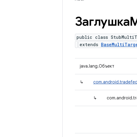
ЗаглушкаM
public class StubMulti
extends
BaseMultiTarg
java.lang.Объект
↳
com.android.tradefed
↳
com.android.tr