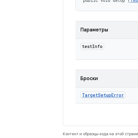
public void setUp (
Tes
Параметры
test
Info
Броски
Target
Setup
Error
Контент и образцы кода на этой стра