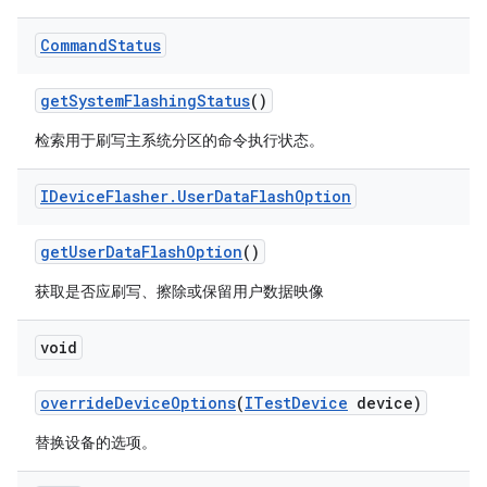
Command
Status
get
System
Flashing
Status
()
检索用于刷写主系统分区的命令执行状态。
IDevice
Flasher
.
User
Data
Flash
Option
get
User
Data
Flash
Option
()
获取是否应刷写、擦除或保留用户数据映像
void
override
Device
Options
(
ITest
Device
device)
替换设备的选项。