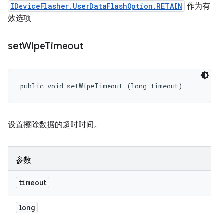
IDeviceFlasher.UserDataFlashOption.RETAIN
作为有
效选项
set
Wipe
Timeout
public void setWipeTimeout (long timeout)
设置擦除数据的超时时间。
参数
timeout
long