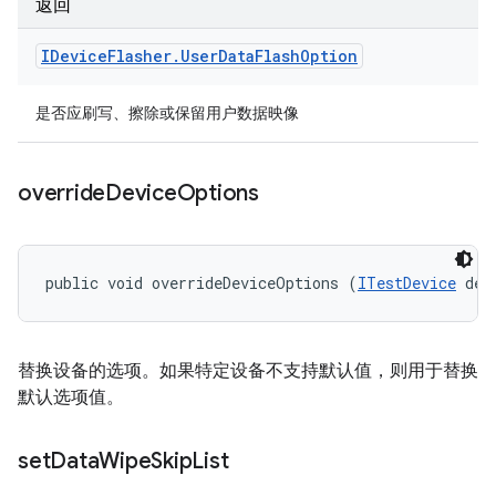
返回
IDevice
Flasher
.
User
Data
Flash
Option
是否应刷写、擦除或保留用户数据映像
override
Device
Options
public void overrideDeviceOptions (
ITestDevice
 dev
替换设备的选项。如果特定设备不支持默认值，则用于替换
默认选项值。
set
Data
Wipe
Skip
List