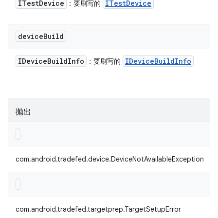
ITest
Device
ITest
Device
：要刷写的
device
Build
IDevice
Build
Info
IDevice
Build
Info
：要刷写的
抛出
com.android.tradefed.device.DeviceNotAvailableException
com.android.tradefed.targetprep.TargetSetupError