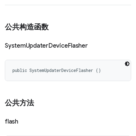
公共构造函数
System
Updater
Device
Flasher
public SystemUpdaterDeviceFlasher ()
公共方法
flash