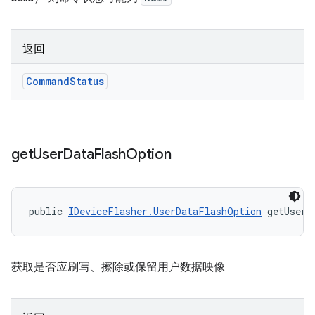
返回
Command
Status
get
User
Data
Flash
Option
public 
IDeviceFlasher.UserDataFlashOption
 getUserD
获取是否应刷写、擦除或保留用户数据映像