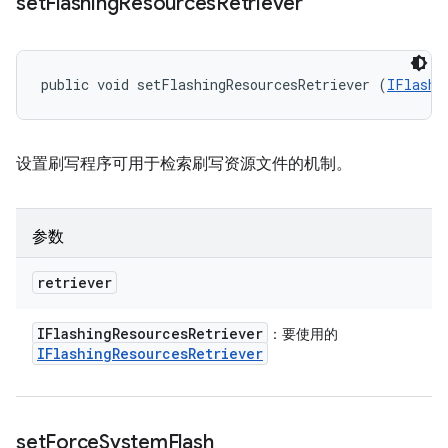
set
Flashing
Resources
Retriever
public void setFlashingResourcesRetriever (
IFlashi
设置刷写程序可用于检索刷写资源文件的机制。
参数
retriever
IFlashing
Resources
Retriever
：要使用的
IFlashing
Resources
Retriever
set
Force
System
Flash