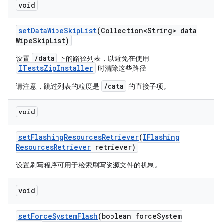
void
set
Data
Wipe
Skip
List
(Collection<String> data
Wipe
Skip
List)
/data
设置
下的路径列表，以避免在使用
ITestsZipInstaller
时清除这些路径
/data
请注意，跳过列表的粒度是
的直接子项。
void
set
Flashing
Resources
Retriever
(
IFlashing
Resources
Retriever
retriever)
设置刷写程序可用于检索刷写资源文件的机制。
void
set
Force
System
Flash
(boolean force
System