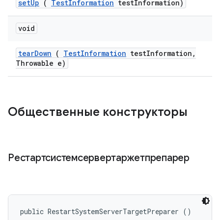
set
Up
(
Test
Information
test
Information)
void
tear
Down
(
Test
Information
test
Information
,
Throwable e)
Общественные конструкторы
Рестартсистемсервертаржетпрепарер
public RestartSystemServerTargetPreparer ()