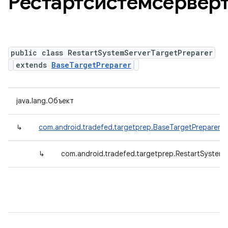
Рестартсистемсервер
public class RestartSystemServerTargetPreparer
extends
BaseTargetPreparer
java.lang.Объект
↳
com.android.tradefed.targetprep.BaseTargetPreparer
↳
com.android.tradefed.targetprep.RestartSystemS