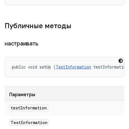
Публичные методы
настраивать
public void setUp (
TestInformation
 testInformation
Параметры
test
Information
Test
Information