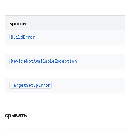
Броски
Build
Error
Device
Not
Available
Exception
Target
Setup
Error
срывать