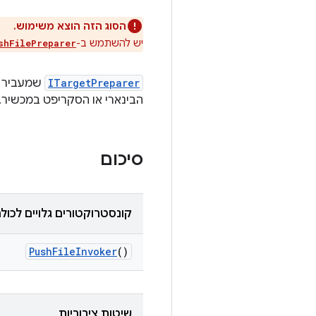
הסוג הזה הוצא משימוש.
יש להשתמש ב-
shFilePreparer
ITargetPreparer
הבינארי או הסקריפט במכשיר.
סיכום
קונסטרוקטורים גלויים לכול
Push
File
Invoker
()
שיטות ציבוריות