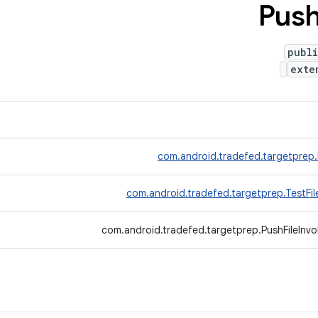
Pus
publ
ext
com.android.tradefed.targetprep
com.android.tradefed.targetprep.TestFi
com.android.tradefed.targetprep.PushFileInvo