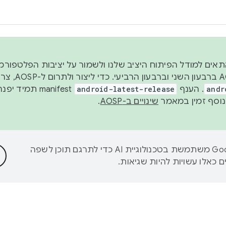
 2026, כדי להתאים למודל הפיתוח היציב שלנו ולשמור על יציבות הפלט
נפרסם קוד מקור ב-AOSP 
andr
. הענף
android-latest-release
manifest תמי
שינויים ב-AOSP
.
‫Google משתמשת בטכנולוגיית AI כדי לתרגם תוכן לשפה
 כאלו עשויות להיות שגיאות.