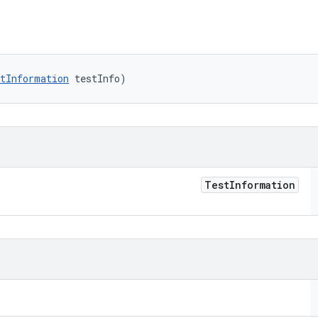
tInformation
 testInfo)
Test
Information