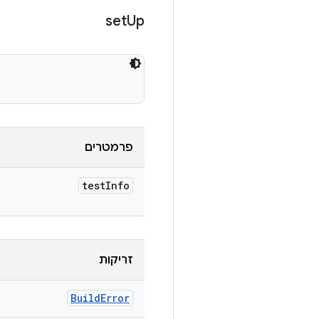
set
Up
פרמטרים
test
Info
זריקות
Build
Error