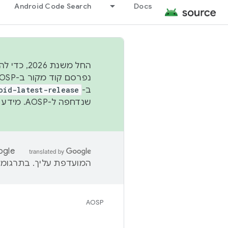
Android Code Search
Docs
החל משנת
ב-
oid-latest-release
שנדחפה ל-AOSP. מידע נוסף זמין במאמר
המועדפת עליך. בתרגומים
AOSP