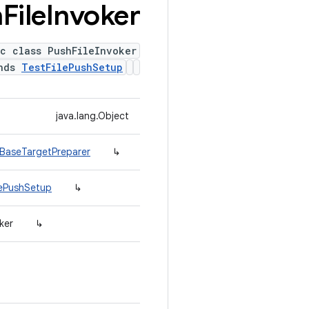
h
File
Invoker
ic class PushFileInvoker
ends
TestFilePushSetup
java.lang.Object
.BaseTargetPreparer
↳
lePushSetup
↳
ker
↳