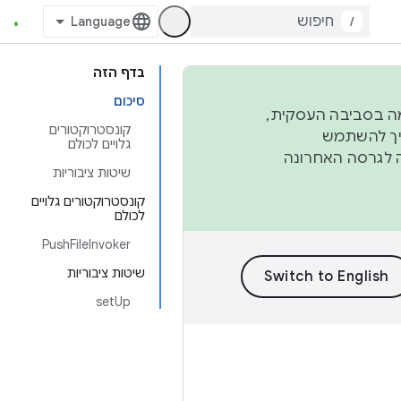
/
בדף הזה
סיכום
פורמה בסביבה העסקית,
קונסטרוקטורים
ברבעון השני וברבעון הרביעי. כדי ליצור ולתרום ל-AOSP, צריך להשתמש
גלויים לכולם
ד יפנה לגרסה האחרונה
שיטות ציבוריות
קונסטרוקטורים גלויים
לכולם
PushFileInvoker
שיטות ציבוריות
setUp