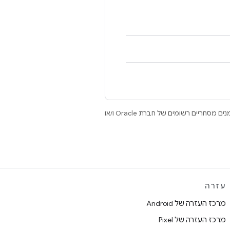
.‏ Java ו-OpenJDK הם סימנים מסחריים או סימנים מסחריים רשומים של חברת Oracle ו/או
עזרה
מרכז העזרה של Android
מרכז העזרה של Pixel