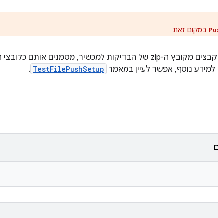
במקום זאת
Pu
שמעביר קבצים מקובץ ה-zip של הבדיקות למכשיר, מסמנים אות
 למידע נוסף, אפשר לעיין במאמר
TestFilePushSetup
.
ם