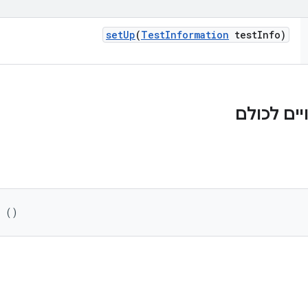
set
Up
(
Test
Information
test
Info)
ים לכולם
r ()