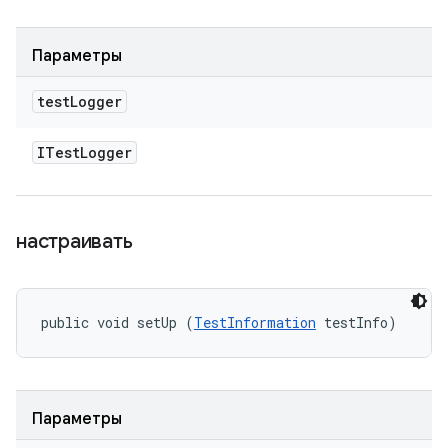
Параметры
test
Logger
ITest
Logger
настраивать
public void setUp (
TestInformation
 testInfo)
Параметры