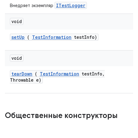
ITestLogger
Внедряет экземпляр
void
set
Up
(
Test
Information
test
Info)
void
tear
Down
(
Test
Information
test
Info
,
Throwable e)
Общественные конструкторы