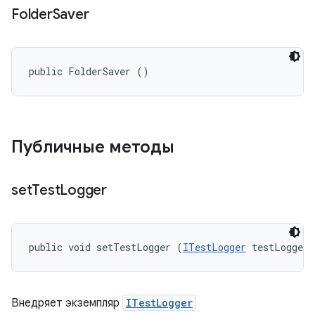
Folder
Saver
public FolderSaver ()
Публичные методы
set
Test
Logger
public void setTestLogger (
ITestLogger
 testLogger)
Внедряет экземпляр
ITestLogger