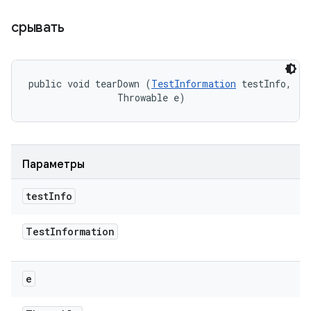
срывать
public void tearDown (
TestInformation
 testInfo, 

                Throwable e)
Параметры
test
Info
Test
Information
e