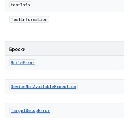
test
Info
Test
Information
Броски
Build
Error
Device
Not
Available
Exception
Target
Setup
Error