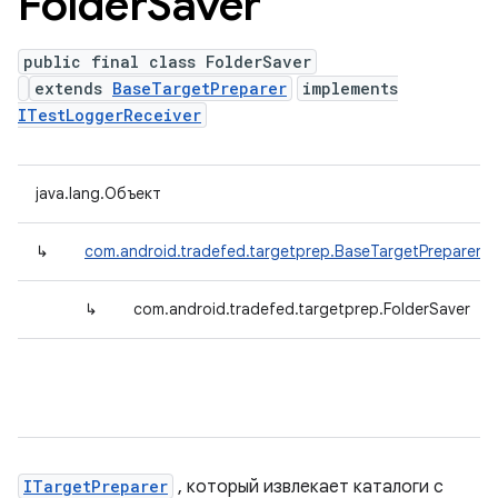
Folder
Saver
public final class FolderSaver
extends
BaseTargetPreparer
implements
ITestLoggerReceiver
java.lang.Объект
↳
com.android.tradefed.targetprep.BaseTargetPreparer
↳
com.android.tradefed.targetprep.FolderSaver
ITargetPreparer
, который извлекает каталоги с