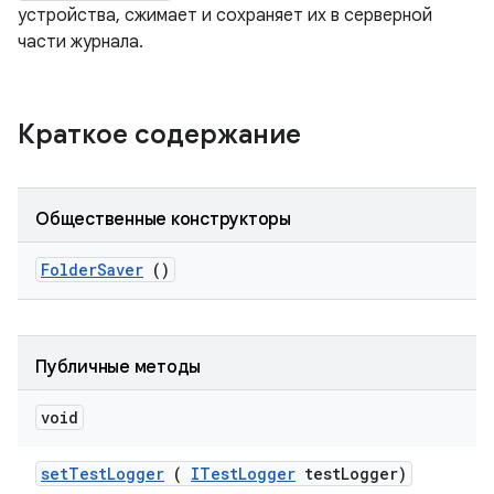
устройства, сжимает и сохраняет их в серверной
части журнала.
Краткое содержание
Общественные конструкторы
Folder
Saver
()
Публичные методы
void
set
Test
Logger
(
ITest
Logger
test
Logger)