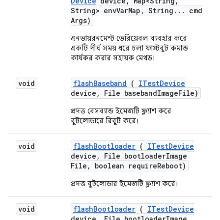
Device
device
,
Map<String
,
String> env
Var
Map
,
String
.
.
.
cmd
Args)
এনভায়রনমেন্ট ভেরিয়েবল ব্যবহার করে
একটি দীর্ঘ সময় ধরে চলা ফাস্টবুট কমান্ড
কার্যকর করার সহায়ক মেথড।
void
flash
Baseband
(
ITest
Device
device
,
File baseband
Image
File)
প্রদত্ত বেসব্যান্ড ইমেজটি ফ্ল্যাশ করে
বুটলোডারে রিবুট করে।
void
flash
Bootloader
(
ITest
Device
device
,
File bootloader
Image
File
,
boolean require
Reboot)
প্রদত্ত বুটলোডার ইমেজটি ফ্ল্যাশ করে।
void
flash
Bootloader
(
ITest
Device
device
,
File bootloader
Image