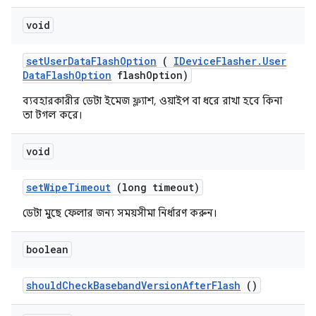
void
set
User
Data
Flash
Option
(
IDevice
Flasher
.
User
Data
Flash
Option
flash
Option)
ব্যবহারকারীর ডেটা ইমেজ ফ্ল্যাশ, ওয়াইপ বা ধরে রাখা হবে কিনা
তা টগল করে।
void
set
Wipe
Timeout
(long timeout)
ডেটা মুছে ফেলার জন্য সময়সীমা নির্ধারণ করুন।
boolean
should
Check
Baseband
Version
After
Flash
()