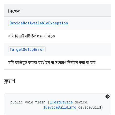
নিক্ষেপ
Device
Not
Available
Exception
যদি ডিভাইসটি উপলব্ধ না থাকে
Target
Setup
Error
যদি ফাস্টবুট কমান্ড ব্যর্থ হয় বা সংস্করণ নির্ধারণ করা না যায়
ফ্ল্যাশ
public void flash (
ITestDevice
 device, 

IDeviceBuildInfo
 deviceBuild)