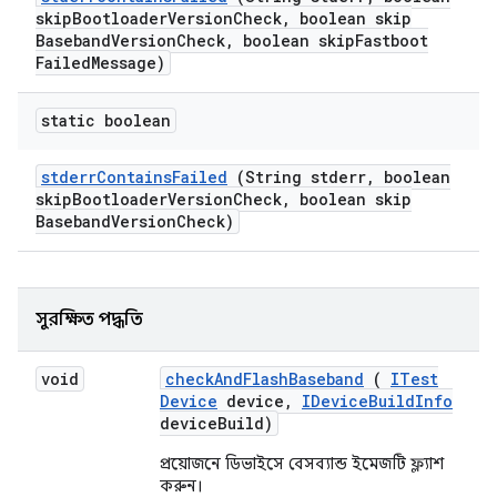
skip
Bootloader
Version
Check
,
boolean skip
Baseband
Version
Check
,
boolean skip
Fastboot
Failed
Message)
static boolean
stderr
Contains
Failed
(String stderr
,
boolean
skip
Bootloader
Version
Check
,
boolean skip
Baseband
Version
Check)
সুরক্ষিত পদ্ধতি
void
check
And
Flash
Baseband
(
ITest
Device
device
,
IDevice
Build
Info
device
Build)
প্রয়োজনে ডিভাইসে বেসব্যান্ড ইমেজটি ফ্ল্যাশ
করুন।