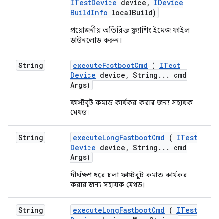
ITest
Device
device
,
IDevice
Build
Info
local
Build)
প্রয়োজনীয় অতিরিক্ত ফ্ল্যাশিং ইমেজ ফাইল
ডাউনলোড করুন।
String
execute
Fastboot
Cmd
(
ITest
Device
device
,
String
.
.
.
cmd
Args)
ফাস্টবুট কমান্ড কার্যকর করার জন্য সহায়ক
মেথড।
String
execute
Long
Fastboot
Cmd
(
ITest
Device
device
,
String
.
.
.
cmd
Args)
দীর্ঘক্ষণ ধরে চলা ফাস্টবুট কমান্ড কার্যকর
করার জন্য সহায়ক মেথড।
String
execute
Long
Fastboot
Cmd
(
ITest