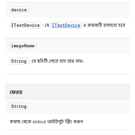
device
ITest
Device
ITest
Device
: যে
এ কমান্ডটি চালানো হবে
image
Name
String
: যে ছবিটি পেতে চান তার নাম।
ফেরত
String
কমান্ড থেকে stdout আউটপুট স্ট্রিং করুন