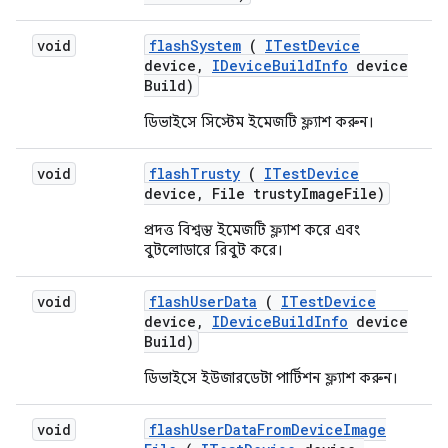
void
flash
System
(
ITest
Device
device
,
IDevice
Build
Info
device
Build)
ডিভাইসে সিস্টেম ইমেজটি ফ্ল্যাশ করুন।
void
flash
Trusty
(
ITest
Device
device
,
File trusty
Image
File)
প্রদত্ত বিশ্বস্ত ইমেজটি ফ্ল্যাশ করে এবং
বুটলোডারে রিবুট করে।
void
flash
User
Data
(
ITest
Device
device
,
IDevice
Build
Info
device
Build)
ডিভাইসে ইউজারডেটা পার্টিশন ফ্ল্যাশ করুন।
void
flash
User
Data
From
Device
Image