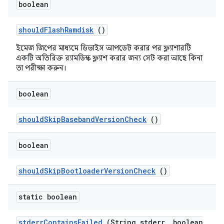
boolean
should
Flash
Ramdisk
()
ইমেজ জিপের মাধ্যমে ডিভাইস আপডেট করার পর ফ্ল্যাশারটি
একটি অতিরিক্ত র‍্যামডিস্ক ফ্ল্যাশ করার জন্য সেট করা আছে কিনা
তা পরীক্ষা করুন।
boolean
should
Skip
Baseband
Version
Check
()
boolean
should
Skip
Bootloader
Version
Check
()
static boolean
stderr
Contains
Failed
(String stderr
,
boolean