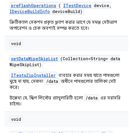
pre
Flash
Operations
(
ITest
Device
device
,
IDevice
Build
Info
device
Build)
ক্রিটিক্যাল সেকশন প্রকৃত ফ্ল্যাশ করার আগে যে সমস্ত সেটআপ
অপারেশন ও চেক অবশ্যই সম্পন্ন করতে হবে।
void
set
Data
Wipe
Skip
List
(Collection<String> data
Wipe
Skip
List)
ITestsZipInstaller
ব্যবহার করার সময় যাতে পাথগুলো
/data
মুছে না যায়, সেজন্য
অধীনে পাথগুলোর তালিকা সেট
করে।
/data
উল্লেখ্য যে, স্কিপ লিস্টের গ্র্যানুলারিটি হলো
এর সরাসরি
চাইল্ড।
void