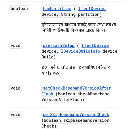
boolean
has
Partition
(
ITest
Device
device
,
String partition)
বুটলোডারের মাধ্যমে যাচাই করে দেখা হয় যে
নির্দিষ্ট পার্টিশনটি বিদ্যমান আছে কি না।
void
pre
Flash
Setup
(
ITest
Device
device
,
IDevice
Build
Info
device
Build)
প্রয়োজনীয় অতিরিক্ত প্রি-ফ্ল্যাশিং সেটআপ
সম্পন্ন করুন।
void
set
Check
Baseband
Version
After
Flash
(boolean check
Baseband
Version
After
Flash)
void
set
Skip
Baseband
Version
Check
(boolean skip
Baseband
Version
Check)