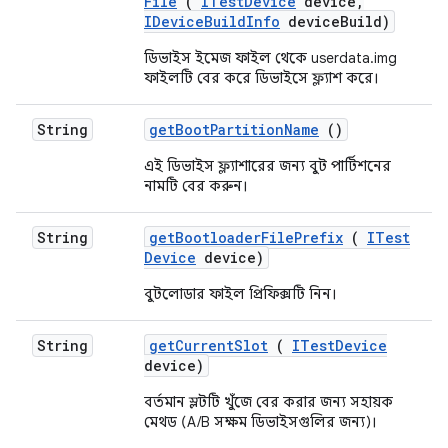
File
(
ITest
Device
device
,
IDevice
Build
Info
device
Build)
ডিভাইস ইমেজ ফাইল থেকে userdata.img
ফাইলটি বের করে ডিভাইসে ফ্ল্যাশ করে।
String
get
Boot
Partition
Name
()
এই ডিভাইস ফ্ল্যাশারের জন্য বুট পার্টিশনের
নামটি বের করুন।
String
get
Bootloader
File
Prefix
(
ITest
Device
device)
বুটলোডার ফাইল প্রিফিক্সটি নিন।
String
get
Current
Slot
(
ITest
Device
device)
বর্তমান স্লটটি খুঁজে বের করার জন্য সহায়ক
মেথড (A/B সক্ষম ডিভাইসগুলির জন্য)।