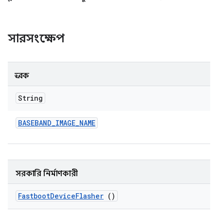
সারসংক্ষেপ
ধ্রুবক
String
BASEBAND
_
IMAGE
_
NAME
সরকারি নির্মাণকারী
Fastboot
Device
Flasher
()