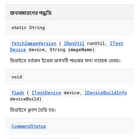
জনসাধারণের পদ্ধতি
static String
fetch
Image
Version
(
IRun
Util
run
Util
,
ITest
Device
device
,
String image
Name)
ডিভাইসে বর্তমান ইমেজ ভার্সনটি পাওয়ার জন্য সহায়ক মেথড।
void
flash
(
ITest
Device
device
,
IDevice
Build
Info
device
Build)
ডিভাইসে ফ্ল্যাশ তৈরি হয়।
Command
Status