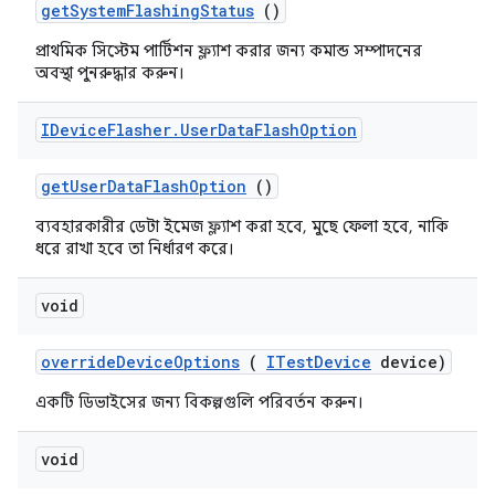
get
System
Flashing
Status
()
প্রাথমিক সিস্টেম পার্টিশন ফ্ল্যাশ করার জন্য কমান্ড সম্পাদনের
অবস্থা পুনরুদ্ধার করুন।
IDevice
Flasher
.
User
Data
Flash
Option
get
User
Data
Flash
Option
()
ব্যবহারকারীর ডেটা ইমেজ ফ্ল্যাশ করা হবে, মুছে ফেলা হবে, নাকি
ধরে রাখা হবে তা নির্ধারণ করে।
void
override
Device
Options
(
ITest
Device
device)
একটি ডিভাইসের জন্য বিকল্পগুলি পরিবর্তন করুন।
void