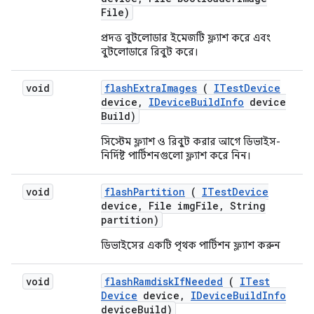
File)
প্রদত্ত বুটলোডার ইমেজটি ফ্ল্যাশ করে এবং
বুটলোডারে রিবুট করে।
void
flash
Extra
Images
(
ITest
Device
device
,
IDevice
Build
Info
device
Build)
সিস্টেম ফ্ল্যাশ ও রিবুট করার আগে ডিভাইস-
নির্দিষ্ট পার্টিশনগুলো ফ্ল্যাশ করে নিন।
void
flash
Partition
(
ITest
Device
device
,
File img
File
,
String
partition)
ডিভাইসের একটি পৃথক পার্টিশন ফ্ল্যাশ করুন
void
flash
Ramdisk
If
Needed
(
ITest
Device
device
,
IDevice
Build
Info
device
Build)