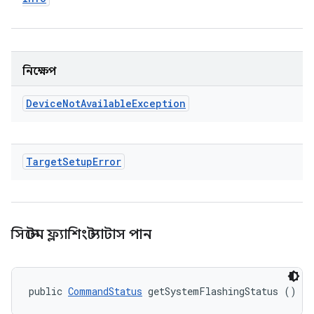
নিক্ষেপ
Device
Not
Available
Exception
Target
Setup
Error
সিস্টেম ফ্ল্যাশিং স্ট্যাটাস পান
public 
CommandStatus
 getSystemFlashingStatus ()