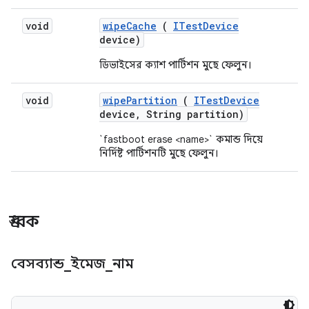
void
wipe
Cache
(
ITest
Device
device)
ডিভাইসের ক্যাশ পার্টিশন মুছে ফেলুন।
void
wipe
Partition
(
ITest
Device
device
,
String partition)
`fastboot erase <name>` কমান্ড দিয়ে
নির্দিষ্ট পার্টিশনটি মুছে ফেলুন।
ধ্রুবক
বেসব্যান্ড
_
ইমেজ
_
নাম