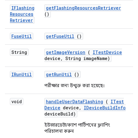
IFlashing
get
Flashing
Resources
Retriever
Resources
()
Retriever
Fuse
Util
get
Fuse
Util
()
String
get
Image
Version
(
ITest
Device
device
,
String image
Name)
IRun
Util
get
Run
Util
()
পরীক্ষার জন্য উন্মুক্ত করা হয়েছে।
void
handle
User
Data
Flashing
(
ITest
Device
device
,
IDevice
Build
Info
device
Build)
ইউজারডেটা/ক্যাশ পার্টিশনের ফ্ল্যাশিং
পরিচালনা করুন