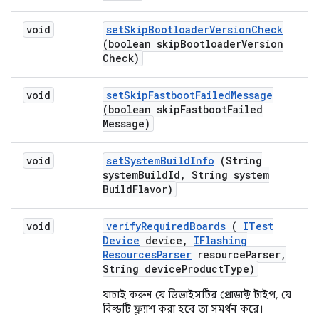
void
set
Skip
Bootloader
Version
Check
(boolean skip
Bootloader
Version
Check)
void
set
Skip
Fastboot
Failed
Message
(boolean skip
Fastboot
Failed
Message)
void
set
System
Build
Info
(String
system
Build
Id
,
String system
Build
Flavor)
void
verify
Required
Boards
(
ITest
Device
device
,
IFlashing
Resources
Parser
resource
Parser
,
String device
Product
Type)
যাচাই করুন যে ডিভাইসটির প্রোডাক্ট টাইপ, যে
বিল্ডটি ফ্ল্যাশ করা হবে তা সমর্থন করে।