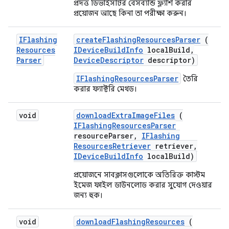
প্রদত্ত ডিভাইসটির বেসব্যান্ড ফ্ল্যাশ করার
প্রয়োজন আছে কিনা তা পরীক্ষা করুন।
IFlashing
create
Flashing
Resources
Parser
(
Resources
IDevice
Build
Info
local
Build
,
Parser
Device
Descriptor
descriptor)
IFlashingResourcesParser
তৈরি
করার ফ্যাক্টরি মেথড।
void
download
Extra
Image
Files
(
IFlashing
Resources
Parser
resource
Parser
,
IFlashing
Resources
Retriever
retriever
,
IDevice
Build
Info
local
Build)
প্রয়োজনে সাবক্লাসগুলোকে অতিরিক্ত কাস্টম
ইমেজ ফাইল ডাউনলোড করার সুযোগ দেওয়ার
জন্য হুক।
void
download
Flashing
Resources
(