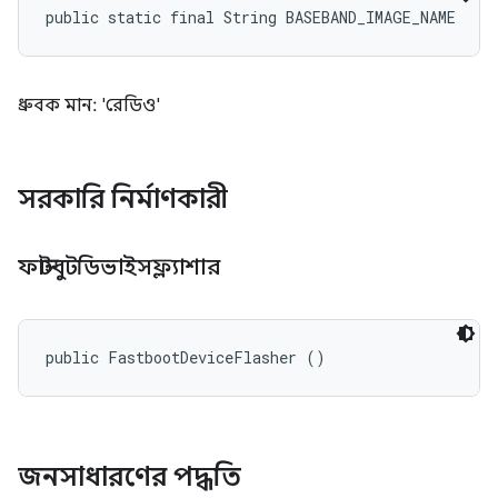
public static final String BASEBAND_IMAGE_NAME
ধ্রুবক মান: 'রেডিও'
সরকারি নির্মাণকারী
ফাস্টবুটডিভাইসফ্ল্যাশার
public FastbootDeviceFlasher ()
জনসাধারণের পদ্ধতি