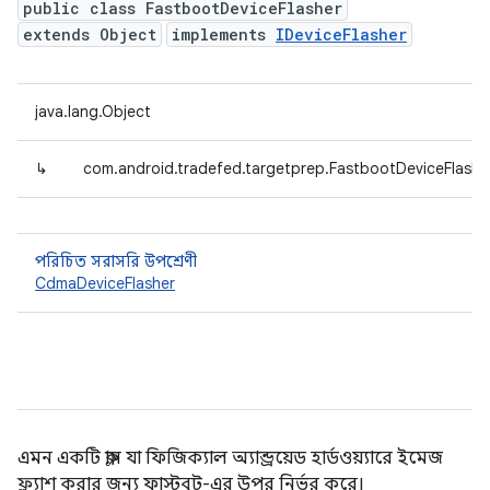
public class FastbootDeviceFlasher
extends Object
implements
IDeviceFlasher
java.lang.Object
↳
com.android.tradefed.targetprep.FastbootDeviceFlashe
পরিচিত সরাসরি উপশ্রেণী
CdmaDeviceFlasher
এমন একটি ক্লাস যা ফিজিক্যাল অ্যান্ড্রয়েড হার্ডওয়্যারে ইমেজ
ফ্ল্যাশ করার জন্য ফাস্টবুট-এর উপর নির্ভর করে।