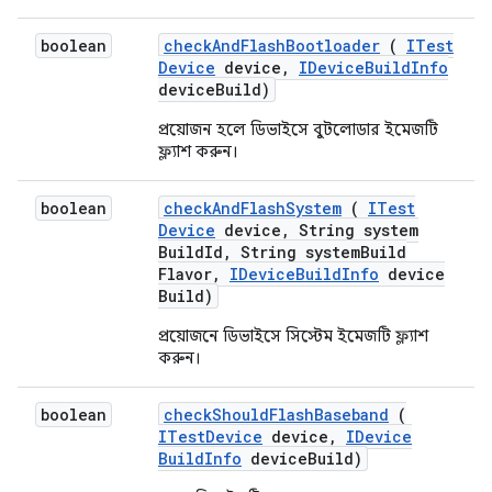
boolean
check
And
Flash
Bootloader
(
ITest
Device
device
,
IDevice
Build
Info
device
Build)
প্রয়োজন হলে ডিভাইসে বুটলোডার ইমেজটি
ফ্ল্যাশ করুন।
boolean
check
And
Flash
System
(
ITest
Device
device
,
String system
Build
Id
,
String system
Build
Flavor
,
IDevice
Build
Info
device
Build)
প্রয়োজনে ডিভাইসে সিস্টেম ইমেজটি ফ্ল্যাশ
করুন।
boolean
check
Should
Flash
Baseband
(
ITest
Device
device
,
IDevice
Build
Info
device
Build)