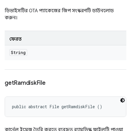
ডিভাইসটির OTA প্যাকেজের জিপ সংস্করণটি ডাউনলোড
করুন।
ফেরত
String
get
Ramdisk
File
public abstract File getRamdiskFile ()
কার্নেল ইমেজ তৈরি করতে ব্যবহৃত র‍্যামডিস্ক ফাইলটি পাওয়া