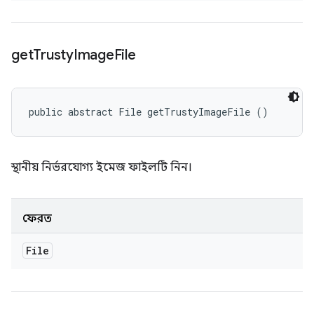
get
Trusty
Image
File
public abstract File getTrustyImageFile ()
স্থানীয় নির্ভরযোগ্য ইমেজ ফাইলটি নিন।
ফেরত
File