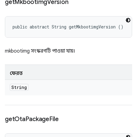
get
Mkbootimg
Version
public abstract String getMkbootimgVersion ()
mkbootimg সংস্করণটি পাওয়া যায়।
ফেরত
String
get
Ota
Package
File