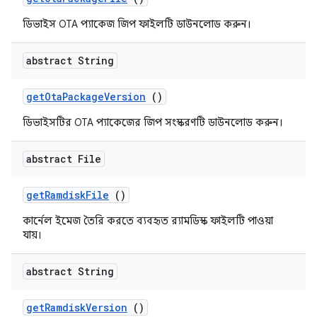
ডিভাইস OTA প্যাকেজ জিপ ফাইলটি ডাউনলোড করুন।
abstract String
get
Ota
Package
Version
()
ডিভাইসটির OTA প্যাকেজের জিপ সংস্করণটি ডাউনলোড করুন।
abstract File
get
Ramdisk
File
()
কার্নেল ইমেজ তৈরি করতে ব্যবহৃত র‍্যামডিস্ক ফাইলটি পাওয়া
যায়।
abstract String
get
Ramdisk
Version
()