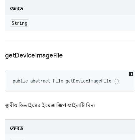
ফেরত
String
get
Device
Image
File
public abstract File getDeviceImageFile ()
স্থানীয় ডিভাইসের ইমেজ জিপ ফাইলটি নিন।
ফেরত