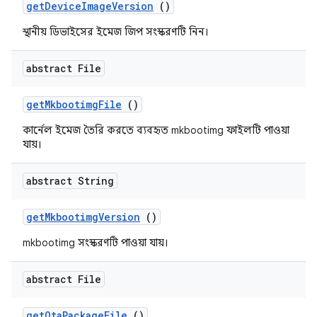
get
Device
Image
Version
()
স্থানীয় ডিভাইসের ইমেজ জিপ সংস্করণটি নিন।
abstract File
get
Mkbootimg
File
()
কার্নেল ইমেজ তৈরি করতে ব্যবহৃত mkbootimg ফাইলটি পাওয়া
যায়।
abstract String
get
Mkbootimg
Version
()
mkbootimg সংস্করণটি পাওয়া যায়।
abstract File
get
Ota
Package
File
()