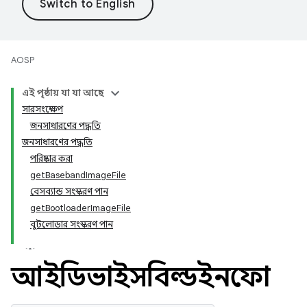
AOSP
এই পৃষ্ঠায় যা যা আছে
সারসংক্ষেপ
জনসাধারণের পদ্ধতি
জনসাধারণের পদ্ধতি
পরিষ্কার করা
getBasebandImageFile
বেসব্যান্ড সংস্করণ পান
getBootloaderImageFile
বুটলোডার সংস্করণ পান
আইডিভাইসবিল্ডইনফো