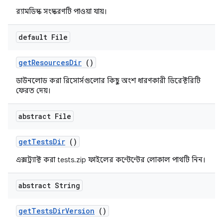
র‍্যামডিস্ক সংস্করণটি পাওয়া যায়।
default File
get
Resources
Dir
()
ডাউনলোড করা রিসোর্সগুলোর কিছু অংশ ধারণকারী ডিরেক্টরিটি
ফেরত দেয়।
abstract File
get
Tests
Dir
()
এক্সট্র্যাক্ট করা tests.zip ফাইলের কন্টেন্টের লোকাল পাথটি নিন।
abstract String
get
Tests
Dir
Version
()