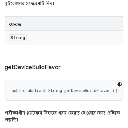
বুটলোডার সংস্করণটি নিন।
ফেরত
String
get
Device
Build
Flavor
public abstract String getDeviceBuildFlavor ()
পরীক্ষাধীন প্ল্যাটফর্ম বিল্ডের ধরন ফেরত দেওয়ার জন্য ঐচ্ছিক
পদ্ধতি।