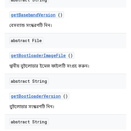
get
Baseband
Version
()
বেসব্যান্ড সংস্করণটি নিন।
abstract File
get
Bootloader
Image
File
()
স্থানীয় বুটলোডার ইমেজ ফাইলটি সংগ্রহ করুন।
abstract String
get
Bootloader
Version
()
বুটলোডার সংস্করণটি নিন।
abstract String