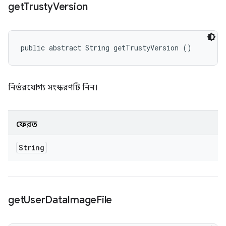
get
Trusty
Version
public abstract String getTrustyVersion ()
নির্ভরযোগ্য সংস্করণটি নিন।
ফেরত
String
get
User
Data
Image
File