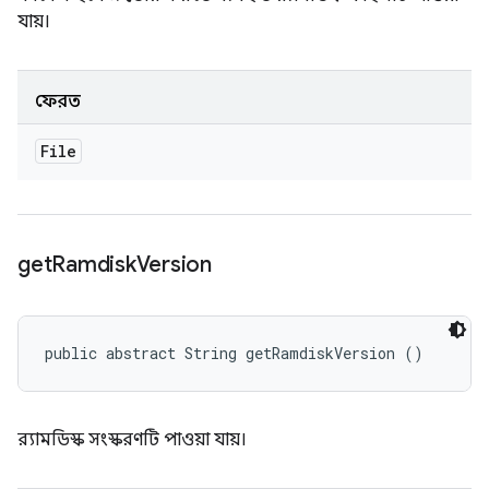
যায়।
ফেরত
File
get
Ramdisk
Version
public abstract String getRamdiskVersion ()
র‍্যামডিস্ক সংস্করণটি পাওয়া যায়।