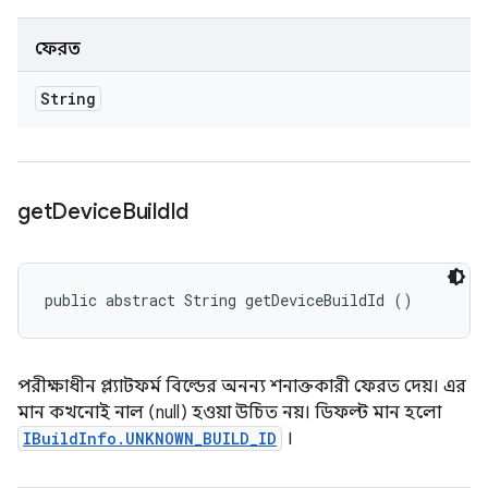
ফেরত
String
get
Device
Build
Id
public abstract String getDeviceBuildId ()
পরীক্ষাধীন প্ল্যাটফর্ম বিল্ডের অনন্য শনাক্তকারী ফেরত দেয়। এর
মান কখনোই নাল (null) হওয়া উচিত নয়। ডিফল্ট মান হলো
IBuildInfo.UNKNOWN_BUILD_ID
।