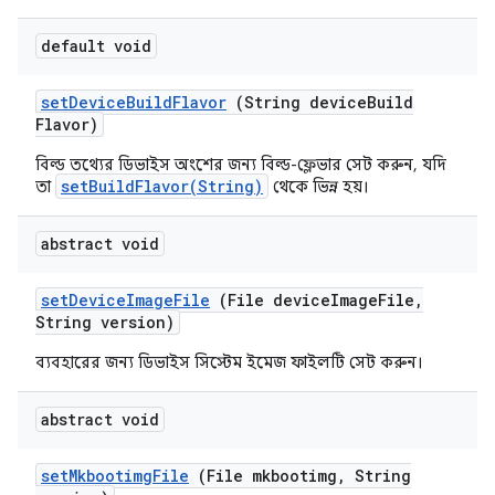
default void
set
Device
Build
Flavor
(String device
Build
Flavor)
বিল্ড তথ্যের ডিভাইস অংশের জন্য বিল্ড-ফ্লেভার সেট করুন, যদি
setBuildFlavor(String)
তা
থেকে ভিন্ন হয়।
abstract void
set
Device
Image
File
(File device
Image
File
,
String version)
ব্যবহারের জন্য ডিভাইস সিস্টেম ইমেজ ফাইলটি সেট করুন।
abstract void
set
Mkbootimg
File
(File mkbootimg
,
String