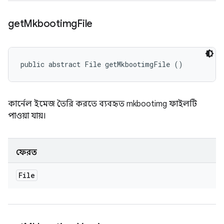
get
Mkbootimg
File
public abstract File getMkbootimgFile ()
কার্নেল ইমেজ তৈরি করতে ব্যবহৃত mkbootimg ফাইলটি
পাওয়া যায়।
ফেরত
File