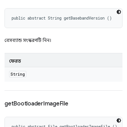
public abstract String getBasebandVersion ()
বেসব্যান্ড সংস্করণটি নিন।
ফেরত
String
get
Bootloader
Image
File
public abstract File getBootloaderImageFile ()