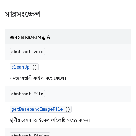
সারসংক্ষেপ
জনসাধারণের পদ্ধতি
abstract void
clean
Up
()
সমস্ত অস্থায়ী ফাইল মুছে ফেলে।
abstract File
get
Baseband
Image
File
()
স্থানীয় বেসব্যান্ড ইমেজ ফাইলটি সংগ্রহ করুন।
abstract String