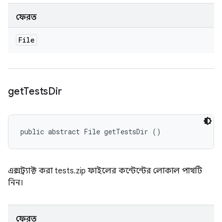
ফেরত
File
get
Tests
Dir
public abstract File getTestsDir ()
এক্সট্র্যাক্ট করা tests.zip ফাইলের কন্টেন্টের লোকাল পাথটি
নিন।
ফেরত