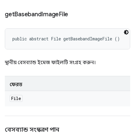
get
Baseband
Image
File
public abstract File getBasebandImageFile ()
স্থানীয় বেসব্যান্ড ইমেজ ফাইলটি সংগ্রহ করুন।
ফেরত
File
বেসব্যান্ড সংস্করণ পান