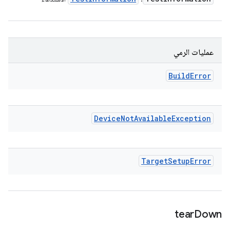
عمليات الرمي
Build
Error
Device
Not
Available
Exception
Target
Setup
Error
tear
Down