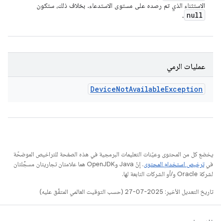
الاستثناء الذي تم رصده على مستوى الاستدعاء. بخلاف ذلك، ستكون
null
.
عمليات الرمي
Device
Not
Available
Exception
يخضع كل من المحتوى وعيّنات التعليمات البرمجية في هذه الصفحة للتراخيص الموضحّة
في
ترخيص استخدام المحتوى
. إنّ Java وOpenJDK هما علامتان تجاريتان مسجَّلتان
لشركة Oracle و/أو الشركات التابعة لها.
تاريخ التعديل الأخير: 2025-07-27 (حسب التوقيت العالمي المتفَّق عليه)