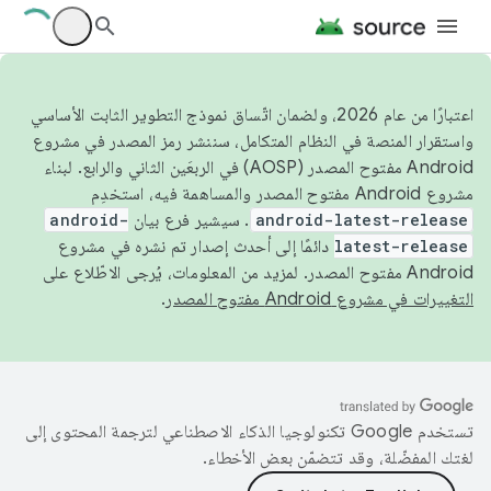
اعتبارًا من عام 2026، ولضمان اتّساق نموذج التطوير الثابت الأساسي
واستقرار المنصة في النظام المتكامل، سننشر رمز المصدر في مشروع
Android مفتوح المصدر (AOSP) في الربعَين الثاني والرابع. لبناء
مشروع Android مفتوح المصدر والمساهمة فيه، استخدِم
android-latest-release
. سيشير فرع بيان
android-
latest-release
دائمًا إلى أحدث إصدار تم نشره في مشروع
Android مفتوح المصدر. لمزيد من المعلومات، يُرجى الاطّلاع على
التغييرات في مشروع Android مفتوح المصدر
.
تستخدم Google تكنولوجيا الذكاء الاصطناعي لترجمة المحتوى إلى
لغتك المفضّلة، وقد تتضمّن بعض الأخطاء.