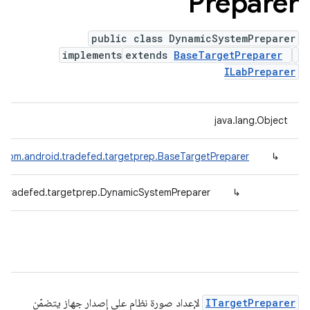
Preparer
public class DynamicSystemPreparer
implements
extends
BaseTargetPreparer
ILabPreparer
java.lang.Object
com.android.tradefed.targetprep.BaseTargetPreparer
↳
.tradefed.targetprep.DynamicSystemPreparer
↳
ITargetPreparer
لإعداد صورة نظام على إصدار جهاز يتضمّن