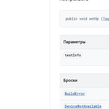
public void setUp (
Tes
Параметры
test
Info
Броски
Build
Error
Device
Not
Available