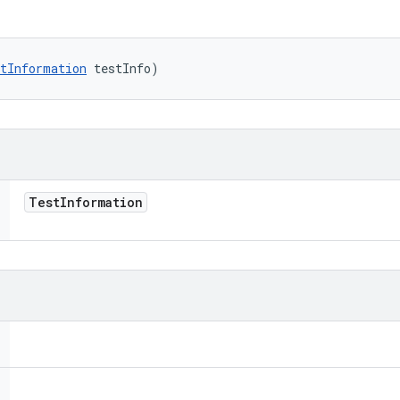
tInformation
 testInfo)
Test
Information