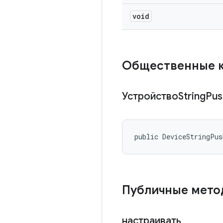
void
Общественные 
УстройствоString
Pus
public DeviceStringPu
Публичные мет
настраивать