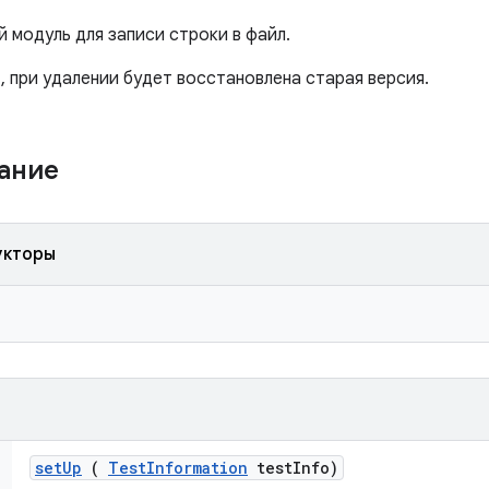
 модуль для записи строки в файл.
 при удалении будет восстановлена ​​старая версия.
жание
укторы
set
Up
(
Test
Information
test
Info)