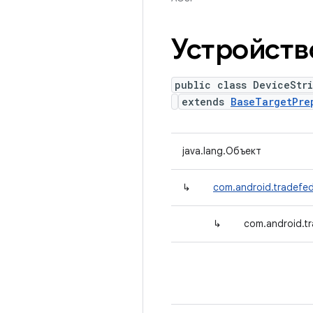
Устройств
public class DeviceStr
extends
BaseTargetPre
java.lang.Объект
↳
com.android.tradefed
↳
com.android.tr