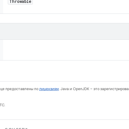
Throwable
нице предоставлены по
лицензиям
. Java и OpenJDK – это зарегистриров
TC.