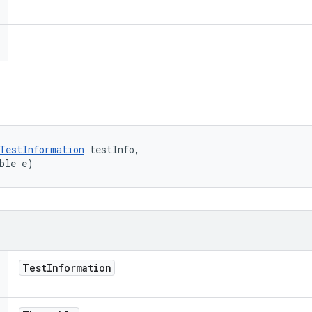
TestInformation
 testInfo, 

ble e)
Test
Information