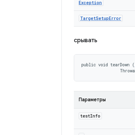
Exception
Target
Setup
Error
срывать
public void tearDown (
                Throwa
Параметры
test
Info