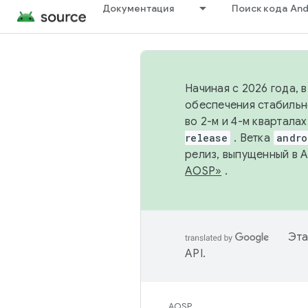
Документация
Поиск кода And
Начиная с 2026 года, 
обеспечения стабильн
во 2-м и 4-м квартала
release
. Ветка
andro
релиз, выпущенный в 
AOSP»
.
Эта
API
.
AOSP