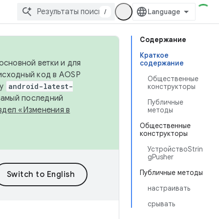
/
Содержание
Краткое
основной ветки и для
содержание
исходный код в AOSP
Общественные
ку
android-latest-
конструкторы
 самый последний
Публичные
здел «Изменения в
методы
Общественные
конструкторы
УстройствоStrin
gPusher
Публичные методы
настраивать
срывать