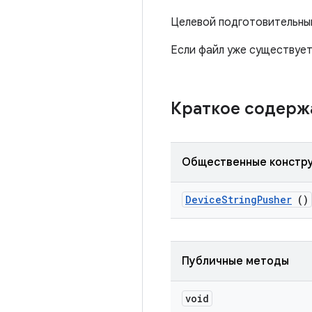
Целевой подготовительный
Если файл уже существует,
Краткое содер
Общественные констр
Device
String
Pusher
()
Публичные методы
void