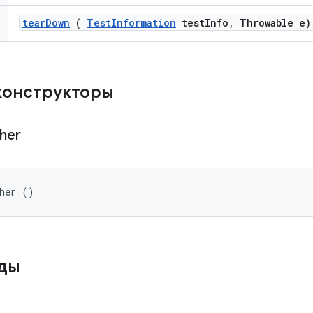
tear
Down
(
Test
Information
test
Info
,
Throwable e)
конструкторы
her
sher ()
оды