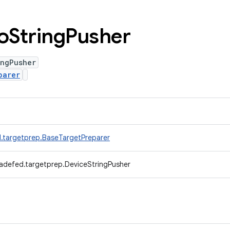
оString
Pusher
ingPusher
parer
.targetprep.BaseTargetPreparer
adefed.targetprep.DeviceStringPusher