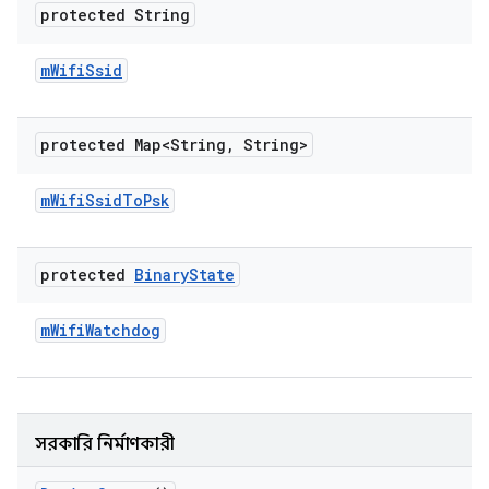
protected String
m
Wifi
Ssid
protected Map<String
,
String>
m
Wifi
Ssid
To
Psk
protected
Binary
State
m
Wifi
Watchdog
সরকারি নির্মাণকারী