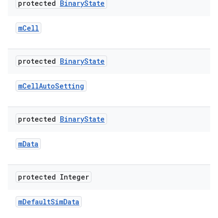
protected
Binary
State
m
Cell
protected
Binary
State
m
Cell
Auto
Setting
protected
Binary
State
m
Data
protected Integer
m
Default
Sim
Data