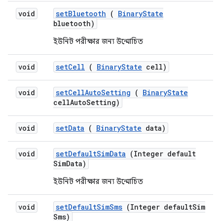
void
set
Bluetooth
(
Binary
State
bluetooth)
ইউনিট পরীক্ষার জন্য উন্মোচিত
void
set
Cell
(
Binary
State
cell)
void
set
Cell
Auto
Setting
(
Binary
State
cell
Auto
Setting)
void
set
Data
(
Binary
State
data)
void
set
Default
Sim
Data
(Integer default
Sim
Data)
ইউনিট পরীক্ষার জন্য উন্মোচিত
void
set
Default
Sim
Sms
(Integer default
Sim
Sms)