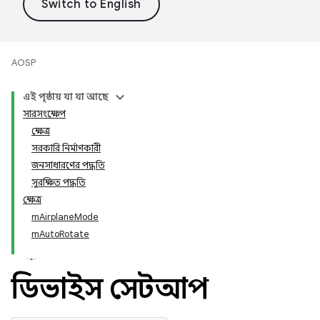
AOSP
এই পৃষ্ঠায় যা যা আছে
সারসংক্ষেপ
ক্ষেত্র
সরকারি নির্মাণকারী
জনসাধারণের পদ্ধতি
সুরক্ষিত পদ্ধতি
ক্ষেত্র
mAirplaneMode
mAutoRotate
ডিভাইস সেটআপ