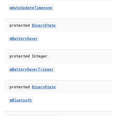
m
Auto
Update
Timezone
protected
Binary
State
m
Battery
Saver
protected Integer
m
Battery
Saver
Trigger
protected
Binary
State
m
Bluetooth