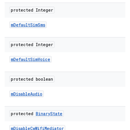
protected Integer
m
Default
Sim
Sms
protected Integer
m
Default
Sim
Voice
protected boolean
m
Disable
Audio
protected
Binary
State
m
Disable
Cw
Wifi
Mediator