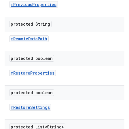
m
Previous
Properties
protected String
m
Remote
Data
Path
protected boolean
m
Restore
Properties
protected boolean
m
Restore
Settings
protected List<String>