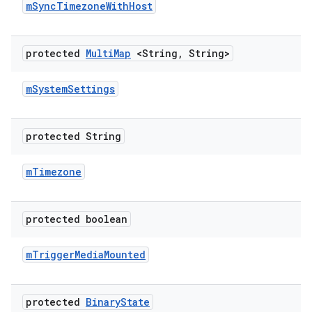
m
Sync
Timezone
With
Host
protected
Multi
Map
<String
,
String>
m
System
Settings
protected String
m
Timezone
protected boolean
m
Trigger
Media
Mounted
protected
Binary
State