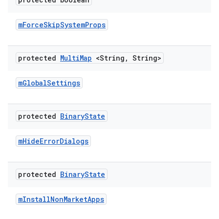
m
Force
Skip
System
Props
protected
Multi
Map
<String
,
String>
m
Global
Settings
protected
Binary
State
m
Hide
Error
Dialogs
protected
Binary
State
m
Install
Non
Market
Apps