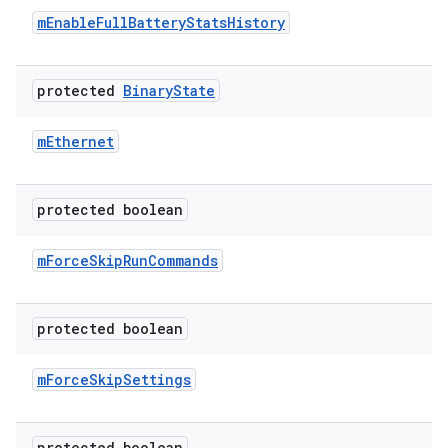
m
Enable
Full
Battery
Stats
History
protected
Binary
State
m
Ethernet
protected boolean
m
Force
Skip
Run
Commands
protected boolean
m
Force
Skip
Settings
protected boolean