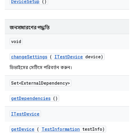
Device
Setup
()
জনসাধারণের পদ্ধতি
void
change
Settings
(
ITest
Device
device)
ডিভাইসের সেটিংস পরিবর্তন করুন।
Set<External
Dependency>
get
Dependencies
()
ITest
Device
get
Device
(
Test
Information
test
Info)