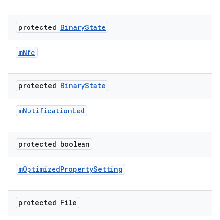
protected
Binary
State
m
Nfc
protected
Binary
State
m
Notification
Led
protected boolean
m
Optimized
Property
Setting
protected File