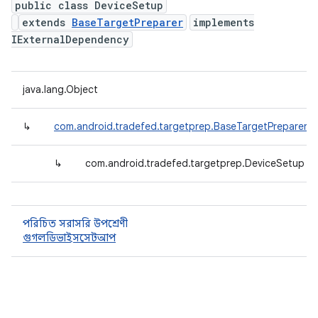
public class DeviceSetup
extends
BaseTargetPreparer
implements
IExternalDependency
java.lang.Object
↳
com.android.tradefed.targetprep.BaseTargetPreparer
↳
com.android.tradefed.targetprep.DeviceSetup
পরিচিত সরাসরি উপশ্রেণী
গুগলডিভাইসসেটআপ