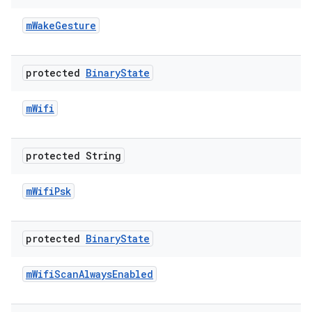
m
Wake
Gesture
protected
Binary
State
m
Wifi
protected String
m
Wifi
Psk
protected
Binary
State
m
Wifi
Scan
Always
Enabled