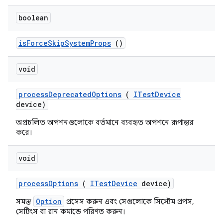
boolean
is
Force
Skip
System
Props
()
void
process
Deprecated
Options
(
ITest
Device
device)
অপ্রচলিত অপশনগুলোকে বর্তমানে ব্যবহৃত অপশনে রূপান্তর
করে।
void
process
Options
(
ITest
Device
device)
Option
সমস্ত
প্রসেস করুন এবং সেগুলোকে সিস্টেম প্রপস,
সেটিংস বা রান কমান্ডে পরিণত করুন।