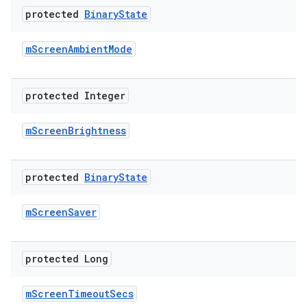
protected
Binary
State
m
Screen
Ambient
Mode
protected Integer
m
Screen
Brightness
protected
Binary
State
m
Screen
Saver
protected Long
m
Screen
Timeout
Secs