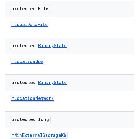
protected File
m
Local
Data
File
protected
Binary
State
m
Location
Gps
protected
Binary
State
m
Location
Network
protected long
m
Min
External
Storage
Kb