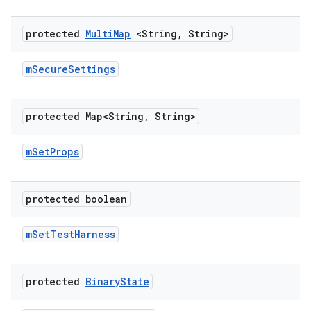
protected
Multi
Map
<String
,
String>
m
Secure
Settings
protected Map<String
,
String>
m
Set
Props
protected boolean
m
Set
Test
Harness
protected
Binary
State