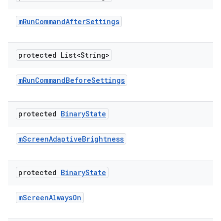
m
Run
Command
After
Settings
protected List<String>
m
Run
Command
Before
Settings
protected
Binary
State
m
Screen
Adaptive
Brightness
protected
Binary
State
m
Screen
Always
On