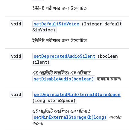
ইউনিট পরীক্ষার জন্য উন্মোচিত
void
set
Default
Sim
Voice
(Integer default
Sim
Voice)
ইউনিট পরীক্ষার জন্য উন্মোচিত
void
set
Deprecated
Audio
Silent
(boolean
silent)
এই পদ্ধতিটি অপ্রচলিত। এর পরিবর্তে
setDisableAudio(boolean)
ব্যবহার করুন।
void
set
Deprecated
Min
External
Store
Space
(long store
Space)
এই পদ্ধতিটি অপ্রচলিত। এর পরিবর্তে
setMinExternalStorageKb(long)
ব্যবহার
করুন।