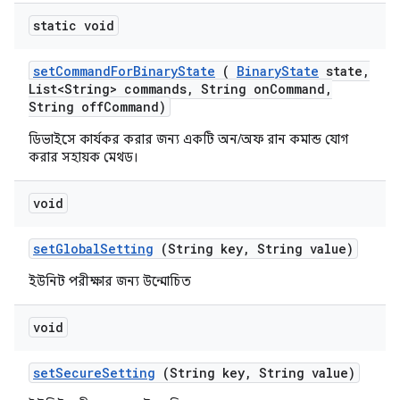
static void
set
Command
For
Binary
State
(
Binary
State
state
,
List<String> commands
,
String on
Command
,
String off
Command)
ডিভাইসে কার্যকর করার জন্য একটি অন/অফ রান কমান্ড যোগ
করার সহায়ক মেথড।
void
set
Global
Setting
(String key
,
String value)
ইউনিট পরীক্ষার জন্য উন্মোচিত
void
set
Secure
Setting
(String key
,
String value)