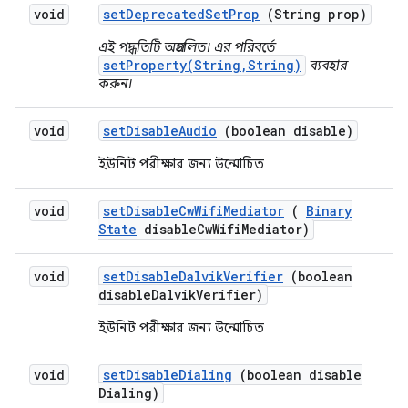
void
set
Deprecated
Set
Prop
(String prop)
এই পদ্ধতিটি অপ্রচলিত। এর পরিবর্তে
setProperty(String,String)
ব্যবহার
করুন।
void
set
Disable
Audio
(boolean disable)
ইউনিট পরীক্ষার জন্য উন্মোচিত
void
set
Disable
Cw
Wifi
Mediator
(
Binary
State
disable
Cw
Wifi
Mediator)
void
set
Disable
Dalvik
Verifier
(boolean
disable
Dalvik
Verifier)
ইউনিট পরীক্ষার জন্য উন্মোচিত
void
set
Disable
Dialing
(boolean disable
Dialing)