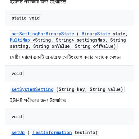
ইউনিট পরীক্ষার জন্য উন্মোচিত
static void
set
Setting
For
Binary
State
(
Binary
State
state
,
Multi
Map
<String
,
String> settings
Map
,
String
setting
,
String on
Value
,
String off
Value)
সেটিং ম্যাপে একটি অন/অফ সেটিং যোগ করার সহায়ক মেথড।
void
set
System
Setting
(String key
,
String value)
ইউনিট পরীক্ষার জন্য উন্মোচিত
void
set
Up
(
Test
Information
test
Info)