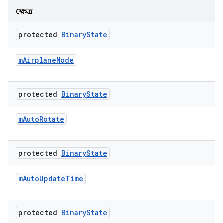
ক্ষেত্র
protected
Binary
State
m
Airplane
Mode
protected
Binary
State
m
Auto
Rotate
protected
Binary
State
m
Auto
Update
Time
protected
Binary
State