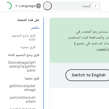
/
على هذه الصفحة
ملخّص
كامل، سننشر رمز المصدر في
طُرق وضع التصميم
العامة
صدار تم نشره في مشروع
طُرق محمية
.
طُرق وضع التصميم العامة
DeviceImageZipFl
ashingTargetPre
parer
طُرق محمية
getDeviceUpdat
eImage
performDeviceU
pdate