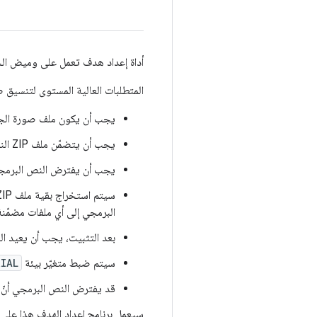
أداة إعداد هدف تعمل على وميض الجه
المتطلبات العالية المستوى لتنسيق ص
يجب أن يكون ملف صورة الجهاز
يجب أن يتضمّن ملف ZIP النص البرمجي flash-all.sh في الجذر
يجب أن يفترض النص البرمجي
البرمجي إلى أي ملفات مضمّنة في ملف ZIP من خلا
بعد التثبيت، يجب أن يعيد ال
سيتم ضبط متغيّر بيئة
RIAL
قد يفترض النص البرمجي أنّ
سيعمل برنامج إعداد الهدف هذا على فك حزمة ملف zip