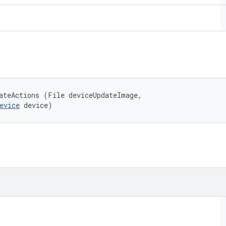
ateActions (File deviceUpdateImage, 

evice
 device)