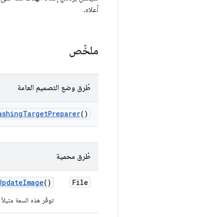
أعلاه.
ملخّص
طُرق وضع التصميم العامة
ashing
Target
Preparer
()
طُرق محمية
Update
Image
()
File
توفّر هذه السمة مثيلاً