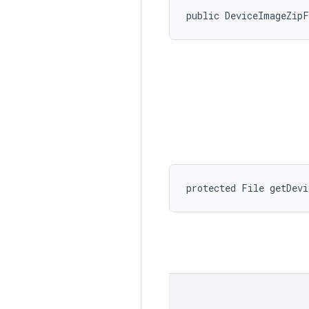
public DeviceImageZip
protected File getDev