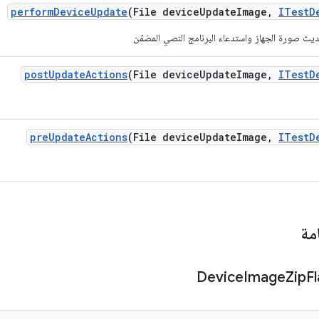
perform
Device
Update
(File device
Update
Image
,
ITest
D
post
Update
Actions
(File device
Update
Image
,
ITest
D
pre
Update
Actions
(File device
Update
Image
,
ITest
D
مة
Device
Image
Zip
F