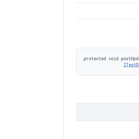
protected void postUpd
ITestD