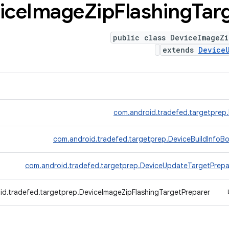
ice
Image
Zip
Flashing
Tar
public class DeviceImageZi
extends
Device
com.android.tradefed.targetprep
com.android.tradefed.targetprep.DeviceBuildInfoB
com.android.tradefed.targetprep.DeviceUpdateTargetPrepa
id.tradefed.targetprep.DeviceImageZipFlashingTargetPreparer