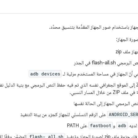
از باستخدام صور الجهاز المقدَّمة بتنسيق محدّد.
ورة الجهاز:
 ملف zip
 أنّ الجهاز في مساحة المستخدم مرئية لـ
adb devices
سيتم استخراج بقية ملف ZIP إلى الموقع الجغرافي نفسه الذي تم فيه حفظ النص البرمجي مع بنية ال
ل المسار النسبي.
نص البرمجي الجهاز إلى الحالة نفسها
ANDROID_SE
على الرقم التسلسلي للجهاز كجزء من بيئة التنفيذ
 لديه
adb
و
fastboot
على PATH
 لصورة الجهاز وتنفيذ
flash- all.sh
المضمّن وفقًا ل