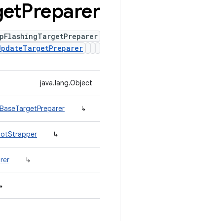
get
Preparer
pFlashingTargetPreparer
UpdateTargetPreparer
java.lang.Object
.BaseTargetPreparer
↳
ootStrapper
↳
rer
↳
↳