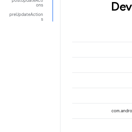
postUpdateActi
Dev
ons
preUpdateAction
s
com.andro