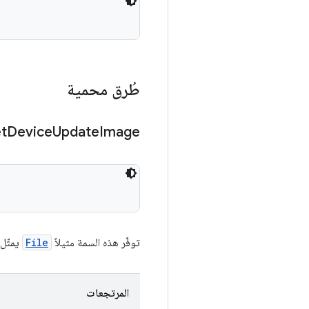
طُرق محمية
t
Device
Update
Image
توفّر هذه السمة مثيلاً
File
يمثّل
المرتجعات