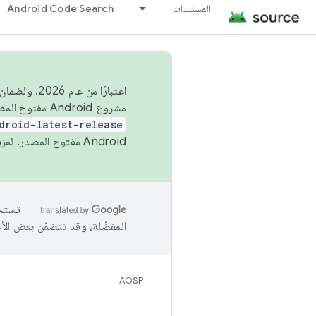
المستندات
Android Code Search
اعتبارًا من
مشروع Android مفتوح المصدر (AOSP) في الربعَين الثاني والرابع. لبناء مشروع Android مفتوح المصدر والمساهمة فيه، استخدِم
droid-latest-release
Android مفتوح المصدر. لمزيد من المعلومات، يُرجى الاطّلاع على
المفضّلة، وقد تتضمّن بعض الأ
AOSP