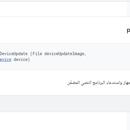
DeviceUpdate (File deviceUpdateImage, 

evice
 device)