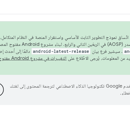
 عام 2026، ولضمان اتّساق نموذج التطوير الثابت الأساسي واستقرار المنصة في النظام المت
an
. سيشير فرع بيان
android-latest-release
دائمًا إلى أحدث إ
التغييرات في مشروع Android مفتوح المصدر
تستخدم Google تكنولوجيا الذكاء الاصطناعي لترجمة المحتوى إلى لغتك
خطاء.