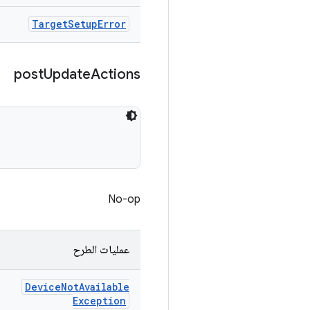
Target
Setup
Error
post
Update
Actions
No-op
عمليات الطرح
Device
Not
Available
Exception