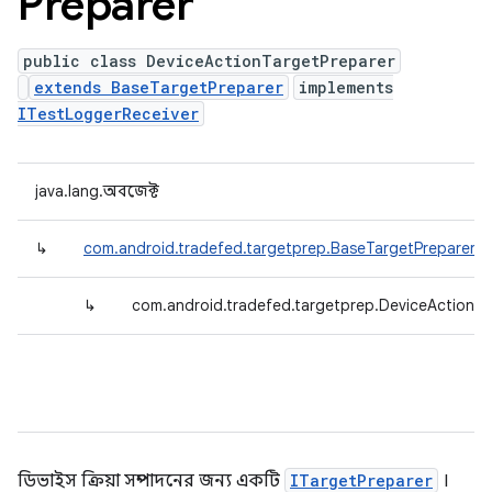
Preparer
public class DeviceActionTargetPreparer
extends BaseTargetPreparer
implements
ITestLoggerReceiver
java.lang.অবজেক্ট
↳
com.android.tradefed.targetprep.BaseTargetPreparer
↳
com.android.tradefed.targetprep.DeviceActionTa
ডিভাইস ক্রিয়া সম্পাদনের জন্য একটি
ITargetPreparer
।