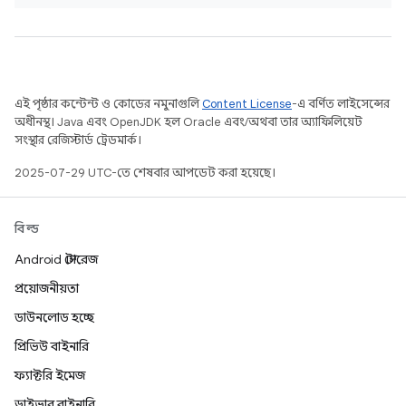
এই পৃষ্ঠার কন্টেন্ট ও কোডের নমুনাগুলি
Content License
-এ বর্ণিত লাইসেন্সের
অধীনস্থ। Java এবং OpenJDK হল Oracle এবং/অথবা তার অ্যাফিলিয়েট
সংস্থার রেজিস্টার্ড ট্রেডমার্ক।
2025-07-29 UTC-তে শেষবার আপডেট করা হয়েছে।
বিল্ড
Android স্টোরেজ
প্রয়োজনীয়তা
ডাউনলোড হচ্ছে
প্রিভিউ বাইনারি
ফ্যাক্টরি ইমেজ
ড্রাইভার বাইনারি