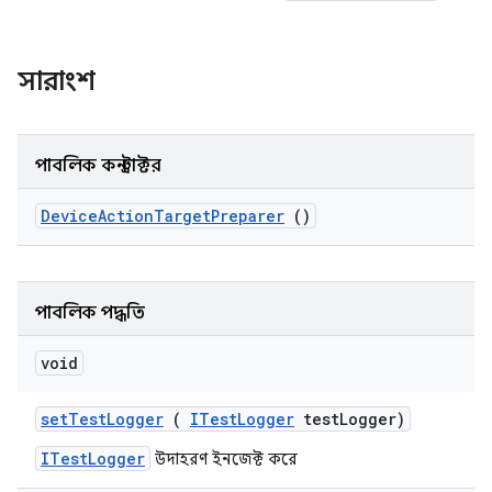
সারাংশ
পাবলিক কনস্ট্রাক্টর
Device
Action
Target
Preparer
()
পাবলিক পদ্ধতি
void
set
Test
Logger
(
ITest
Logger
test
Logger)
ITestLogger
উদাহরণ ইনজেক্ট করে